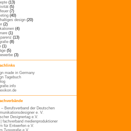
epte
(13)
ivität
(5)
rfeuer
(7)
eting
(40)
haltiges design
(20)
er
(2)
ikationen
(4)
nare
(1)
sparenz
(13)
grafie
(8)
o
(1)
räge
(5)
bewerbe
(3)
fachlinks
gn made in Germany
gn Tagebuch
blog
rafie.info
lexikon.de
fachverbände
– Berufsverband der Deutschen
unikationsdesigner e. V.
scher Designertag e.V.
 | fachverband medienproduktioner
m für Entwerfen e.V.
m Typografie e.V.