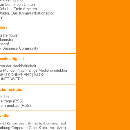
arketing Blog
an Lumix den Ersten
 Schuh – Freie Arbeiten
oktor. Das Kommunikationsblog
MY
links
orate flower
blumisten
nsenf
 Business Community
nachhaltigkeit
kon der Nachhaltigkeit
a Mundo | Nachhaltige Medienproduktion
ELTKONFERENZ | BLOG
UNFTSWERK
administration
elden
Beiträge (RSS)
Kommentare (RSS)
wolke
agd
Kunden
charta für nachhaltiges design
andel
Kundennutzen
altung
Corporate Color