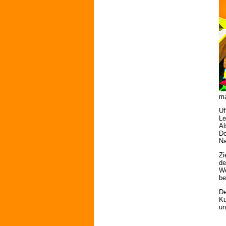
ma
Uf
Le
Al
Do
Na
Zi
de
We
be
De
Ku
u