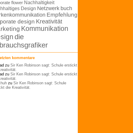
orate flower
Nachhaltigkeit
Netzwerk
buch
hhaltiges Design
rkenkommunikation
Empfehlung
Kreativität
porate design
Kommunikation
rketing
die
sign
brauchsgrafiker
letzten kommentare
ad
zu
Sir Ken Robinson sagt: Schule erstickt
reativität.
ad
zu
Sir Ken Robinson sagt: Schule erstickt
reativität.
schuh
zu
Sir Ken Robinson sagt: Schule
ckt die Kreativität.