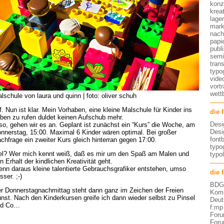
konz
kreat
lage
mark
nach
papi
publ
semi
tran
typo
vide
vort
wett
lschule von laura und quinn | foto: oliver schuh
f. Nun ist klar. Mein Vorhaben, eine kleine Malschule für Kinder ins
die 
ben zu rufen duldet keinen Aufschub mehr.
Desi
so, gehen wir es an. Geplant ist zunächst ein “Kurs” die Woche, am
Desi
nnerstag, 15:00. Maximal 6 Kinder wären optimal. Bei großer
font
chfrage ein zweiter Kurs gleich hinterran gegen 17:00.
typog
el? Wer mich kennt weiß, daß es mir um den Spaß am Malen und
typo
n Erhalt der kindlichen Kreativität geht.
nn daraus kleine talentierte Gebrauchsgrafiker entstehen, umso
die 
sser. ;-)
BDG 
r Donnerstagnachmittag steht dann ganz im Zeichen der Freien
Komm
nst. Nach den Kinderkursen greife ich dann wieder selbst zu Pinsel
Deut
nd Co…
f:mp
Foru
Foru