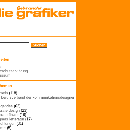
seiten
e
nschutzerklärung
ressum
themen
emein
(118)
| berufsverband der kommunikationsdesigner
egendes
(62)
orate design
(23)
orate flower
(16)
ners letteratur
(17)
ehlungen
(31)
wert
(5)