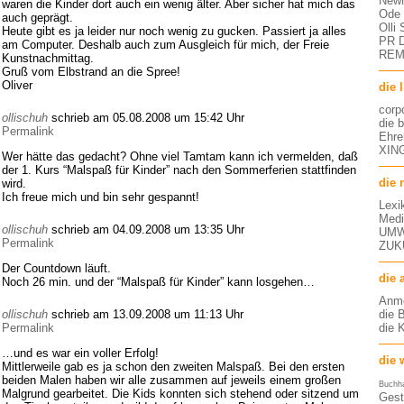
NewM
waren die Kinder dort auch ein wenig älter. Aber sicher hat mich das
Ode 
auch geprägt.
Olli
Heute gibt es ja leider nur noch wenig zu gucken. Passiert ja alles
PR D
am Computer. Deshalb auch zum Ausgleich für mich, der Freie
RE
Kunstnachmittag.
Gruß vom Elbstrand an die Spree!
Oliver
die 
corp
ollischuh
schrieb am 05.08.2008 um 15:42 Uhr
die 
Permalink
Ehre
XING
Wer hätte das gedacht? Ohne viel Tamtam kann ich vermelden, daß
der 1. Kurs “Malspaß für Kinder” nach den Sommerferien stattfinden
die 
wird.
Ich freue mich und bin sehr gespannt!
Lexi
Medi
ollischuh
schrieb am 04.09.2008 um 13:35 Uhr
UMW
Permalink
ZUK
Der Countdown läuft.
die 
Noch 26 min. und der “Malspaß für Kinder” kann losgehen…
Anm
die 
ollischuh
schrieb am 13.09.2008 um 11:13 Uhr
die 
Permalink
…und es war ein voller Erfolg!
die 
Mittlerweile gab es ja schon den zweiten Malspaß. Bei den ersten
beiden Malen haben wir alle zusammen auf jeweils einem großen
Buchh
Malgrund gearbeitet. Die Kids konnten sich stehend oder sitzend um
Gest