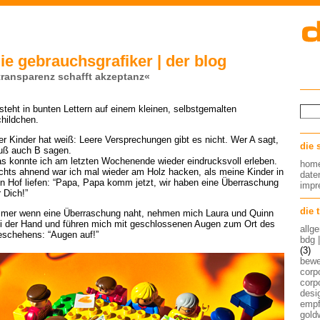
ie gebrauchsgrafiker | der blog
transparenz schafft akzeptanz«
teht in bunten Lettern auf einem kleinen, selbstgemalten
hildchen.
r Kinder hat weiß: Leere Versprechungen gibt es nicht. Wer A sagt,
die 
ß auch B sagen.
s konnte ich am letzten Wochenende wieder eindrucksvoll erleben.
hom
chts ahnend war ich mal wieder am Holz hacken, als meine Kinder in
date
n Hof liefen: “Papa, Papa komm jetzt, wir haben eine Überraschung
imp
r Dich!”
die 
mer wenn eine Überraschung naht, nehmen mich Laura und Quinn
i der Hand und führen mich mit geschlossenen Augen zum Ort des
allg
schehens: “Augen auf!”
bdg 
(3)
bew
corp
corp
desig
empf
gold