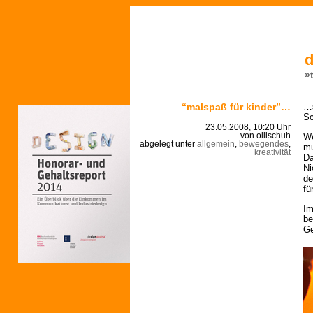
d
»
“malspaß für kinder”…
…s
Sc
23.05.2008, 10:20 Uhr
We
von ollischuh
abgelegt unter
allgemein
,
bewegendes
,
mu
kreativität
Da
Ni
de
fü
Im
be
Ge