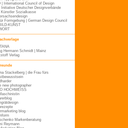
 | International Council of Design
| Initiative Deutscher Designverbände
Künstler Sozialkasse
ersachsendesign
für Formgebung | German Design Council
BILD-KUNST
WORT
fachverlage
TANA
ag Hermann Schmidt | Mainz
stoff Verlag
freunde
ina Stackelberg | die Frau fürs
stbewusstsein
dharder
e new photographer
O HOCHWEISS
Maschinistin
ärerblog
hgrätdesign
rezepte
urmarketing blog
inform
schenko Markenberatung
mi Reymann