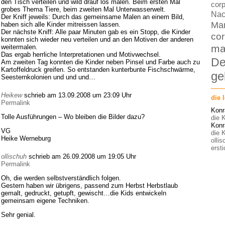
den Tisch verteilen und wild drauf los malen. Beim ersten Mal
corp
grobes Thema Tiere, beim zweiten Mal Unterwasserwelt.
Nac
Der Kniff jeweils: Durch das gemeinsame Malen an einem Bild,
Ma
haben sich alle Kinder mitreissen lassen.
Der nächste Kniff: Alle paar Minuten gab es ein Stopp, die Kinder
cor
konnten sich wieder neu verteilen und an den Motiven der anderen
ma
weitermalen.
Das ergab herrliche Interpretationen und Motivwechsel.
De
Am zweiten Tag konnten die Kinder neben Pinsel und Farbe auch zu
Kartoffeldruck greifen. So entstanden kunterbunte Fischschwärme,
ge
Seesternkolonien und und und…
Heikew
schrieb am 13.09.2008 um 23:09 Uhr
die 
Permalink
Konr
Tolle Ausführungen – Wo bleiben die Bilder dazu?
die K
Konr
VG
die K
Heike Werneburg
olli
ersti
ollischuh
schrieb am 26.09.2008 um 19:05 Uhr
Permalink
Oh, die werden selbstverständlich folgen.
Gestern haben wir übrigens, passend zum Herbst Herbstlaub
gemalt, gedruckt, getupft, gewischt…die Kids entwickeln
gemeinsam eigene Techniken.
Sehr genial.