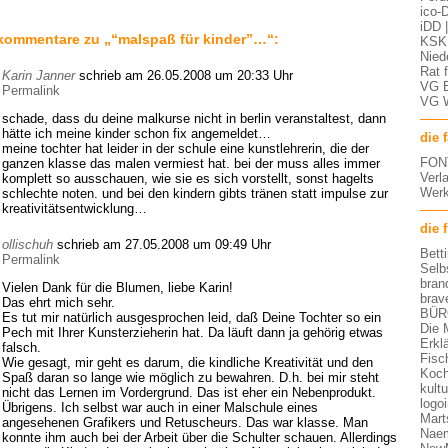
ico-D
iDD 
kommentare zu „“malspaß für kinder”…“:
KSK 
Nied
Rat 
Karin Janner
schrieb am 26.05.2008 um 20:33 Uhr
VG 
Permalink
VG 
schade, dass du deine malkurse nicht in berlin veranstaltest, dann
hätte ich meine kinder schon fix angemeldet…
die 
meine tochter hat leider in der schule eine kunstlehrerin, die der
FON
ganzen klasse das malen vermiest hat. bei der muss alles immer
Verl
komplett so ausschauen, wie sie es sich vorstellt, sonst hagelts
Werk
schlechte noten. und bei den kindern gibts tränen statt impulse zur
kreativitätsentwicklung…
die 
ollischuh
schrieb am 27.05.2008 um 09:49 Uhr
Bett
Permalink
Selb
bran
Vielen Dank für die Blumen, liebe Karin!
brav
Das ehrt mich sehr.
BÜR
Es tut mir natürlich ausgesprochen leid, daß Deine Tochter so ein
Die 
Pech mit Ihrer Kunsterzieherin hat. Da läuft dann ja gehörig etwas
Erkl
falsch.
Fisc
Wie gesagt, mir geht es darum, die kindliche Kreativität und den
Koch
Spaß daran so lange wie möglich zu bewahren. D.h. bei mir steht
kult
nicht das Lernen im Vordergrund. Das ist eher ein Nebenprodukt.
logo
Übrigens. Ich selbst war auch in einer Malschule eines
Mart
angesehenen Grafikers und Retuscheurs. Das war klasse. Man
Nae
konnte ihm auch bei der Arbeit über die Schulter schauen. Allerdings