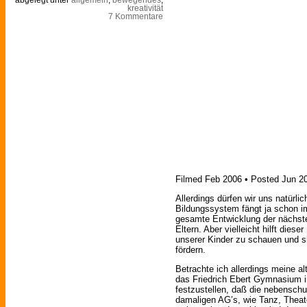
kreativität
7 Kommentare
Filmed Feb 2006 • Posted Jun 2
Allerdings dürfen wir uns natürl
Bildungssystem fängt ja schon im
gesamte Entwicklung der nächste
Eltern. Aber vielleicht hilft dies
unserer Kinder zu schauen und s
fördern.
Betrachte ich allerdings meine al
das Friedrich Ebert Gymnasium in
festzustellen, daß die nebenschul
damaligen AG’s, wie Tanz, Theate