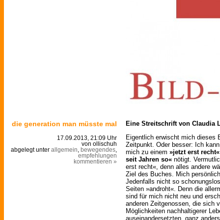
die generation man müsste mal
Eine Streitschrift von Claudia 
Eigentlich erwischt mich dieses 
17.09.2013, 21:09 Uhr
Zeitpunkt. Oder besser: Ich kann
von ollischuh
abgelegt unter
allgemein
,
bewegendes
,
mich zu einem
»jetzt erst recht«
empfehlungen
seit Jahren so«
nötigt. Vermutlic
kommentieren »
erst recht«, denn alles andere w
Ziel des Buches. Mich persönlic
Jedenfalls nicht so schonungslos
Seiten »androht«. Denn die alle
sind für mich nicht neu und ers
anderen Zeitgenossen, die sich vi
Möglichkeiten nachhaltigerer Leb
auseinandersetzten, ganz anders e