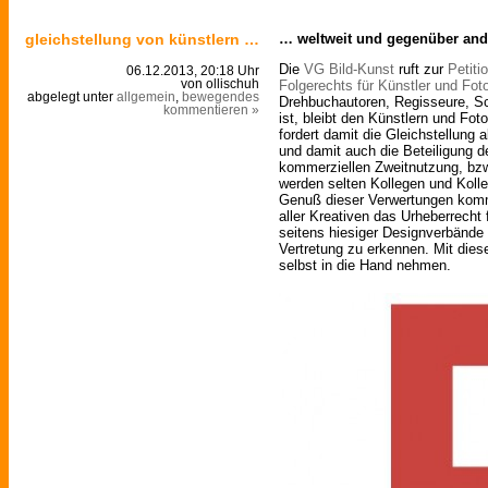
gleichstellung von künstlern …
… weltweit und gegenüber and
Die
VG Bild-Kunst
ruft zur
Petiti
06.12.2013, 20:18 Uhr
Folgerechts für Künstler und Fot
von ollischuh
abgelegt unter
allgemein
,
bewegendes
Drehbuchautoren, Regisseure, Schr
kommentieren »
ist, bleibt den Künstlern und Fot
fordert damit die Gleichstellung a
und damit auch die Beteiligung d
kommerziellen Zweitnutzung, bzw
werden selten Kollegen und Kolle
Genuß dieser Verwertungen komme
aller Kreativen das Urheberrecht 
seitens hiesiger Designverbände 
Vertretung zu erkennen. Mit dies
selbst in die Hand nehmen.