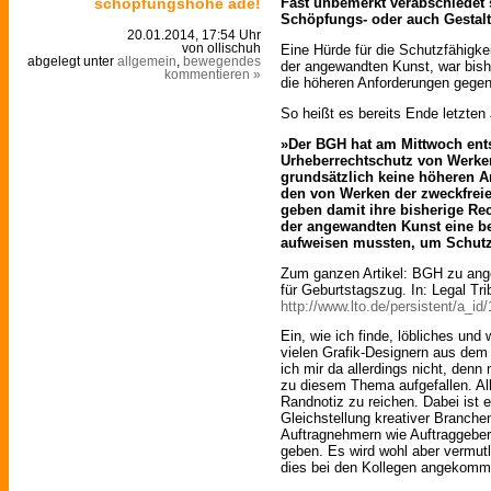
schöpfungshöhe ade!
Fast unbemerkt verabschiedet 
Schöpfungs- oder auch Gesta
20.01.2014, 17:54 Uhr
Eine Hürde für die Schutzfähigke
von ollischuh
abgelegt unter
allgemein
,
bewegendes
der angewandten Kunst, war bish
kommentieren »
die höheren Anforderungen gegen
So heißt es bereits Ende letzten
»Der BGH hat am Mittwoch ent
Urheberrechtschutz von Werke
grundsätzlich keine höheren A
den von Werken der zweckfreie
geben damit ihre bisherige R
der angewandten Kunst eine b
aufweisen mussten, um Schut
Zum ganzen Artikel: BGH zu ang
für Geburtstagszug. In: Legal T
http://www.lto.de/persistent/a_id
Ein, wie ich finde, löbliches un
vielen Grafik-Designern aus dem
ich mir da allerdings nicht, denn
zu diesem Thema aufgefallen. All
Randnotiz zu reichen. Dabei ist e
Gleichstellung kreativer Branche
Auftragnehmern wie Auftraggeber
geben. Es wird wohl aber vermutl
dies bei den Kollegen angekomme