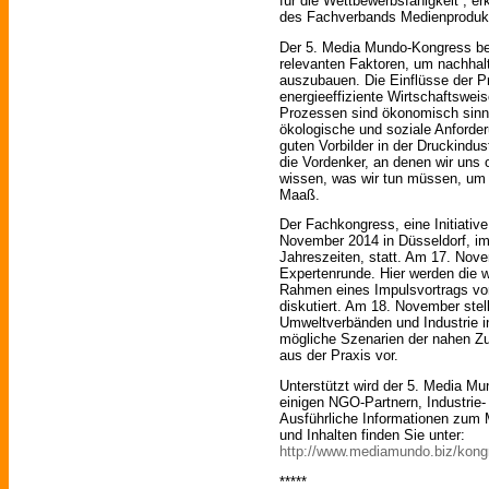
für die Wettbewerbsfähigkeit“, e
des Fachverbands Medienprodukti
Der 5. Media Mundo-Kongress bes
relevanten Faktoren, um nachhal
auszubauen. Die Einflüsse der P
energieeffiziente Wirtschaftswei
Prozessen sind ökonomisch sinnvo
ökologische und soziale Anforder
guten Vorbilder in der Druckindus
die Vordenker, an denen wir uns 
wissen, was wir tun müssen, um 
Maaß.
Der Fachkongress, eine Initiative
November 2014 in Düsseldorf, im 
Jahreszeiten, statt. Am 17. Nove
Expertenrunde. Hier werden die 
Rahmen eines Impulsvortrags vorg
diskutiert. Am 18. November ste
Umweltverbänden und Industrie in
mögliche Szenarien der nahen Z
aus der Praxis vor.
Unterstützt wird der 5. Media M
einigen NGO-Partnern, Industrie-
Ausführliche Informationen zu
und Inhalten finden Sie unter:
http://www.mediamundo.biz/kon
*****