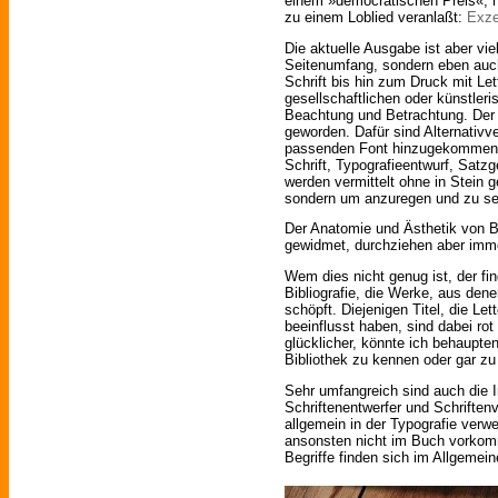
einem »democratischen Preis«, h
zu einem Loblied veranlaßt:
Exze
Die aktuelle Ausgabe ist aber vie
Seitenumfang, sondern eben auch 
Schrift bis hin zum Druck mit Let
gesellschaftlichen oder künstleri
Beachtung und Betrachtung. Der 
geworden. Dafür sind Alternativ
passenden Font hinzugekommen.
Schrift, Typografieentwurf, Satzg
werden vermittelt ohne in Stein g
sondern um anzuregen und zu sen
Der Anatomie und Ästhetik von B
gewidmet, durchziehen aber imme
Wem dies nicht genug ist, der fi
Bibliografie, die Werke, aus den
schöpft. Diejenigen Titel, die Let
beeinflusst haben, sind dabei rot
glücklicher, könnte ich behaupten
Bibliothek zu kennen oder gar zu
Sehr umfangreich sind auch die I
Schriftenentwerfer und Schriften
allgemein in der Typografie verw
ansonsten nicht im Buch vorko
Begriffe finden sich im Allgemein