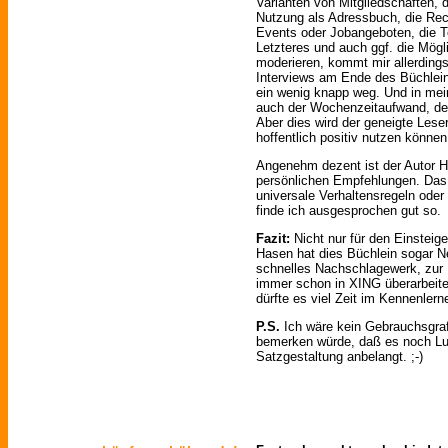
Varianten von Mitgliedschaften, d
Nutzung als Adressbuch, die Re
Events oder Jobangeboten, die 
Letzteres und auch ggf. die Mögl
moderieren, kommt mir allerdings
Interviews am Ende des Büchle
ein wenig knapp weg. Und in me
auch der Wochenzeitaufwand, den
Aber dies wird der geneigte Lese
hoffentlich positiv nutzen können
Angenehm dezent ist der Autor 
persönlichen Empfehlungen. Das
universale Verhaltensregeln oder 
finde ich ausgesprochen gut so.
Fazit:
Nicht nur für den Einsteige
Hasen hat dies Büchlein sogar Ne
schnelles Nachschlagewerk, zur E
immer schon in XING überarbeiten
dürfte es viel Zeit im Kennenler
P.S.
Ich wäre kein Gebrauchsgraf
bemerken würde, daß es noch Luf
Satzgestaltung anbelangt. ;-)