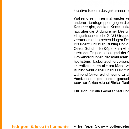
kreative fordern designkammer | g
Während es immer mal wieder ver
anderer Berufsgruppen gegen die
Kammer gibt, denken Kommunikat
laut über die Bildung einer Desi
»Lagerfeuer«
in der XING Gruppe 
zermartern sich neben klugen D
Präsident Christian Büning und 
Oliver Schuh, die Köpfe zum Ah 
steht der Organisationsgrad der 
Größenordnungen der etablierten
höchstens Taubenzüchterverband
im entferntesten alle am Markt v
Büning wirbt dabei unablässig für
während Oliver Schuh seine Erfa
Vorstandsmitglied bereits gema
man muß das wieselflinke Des
Für sich, für die Gesellschaft un
fedrigoni & leica in harmonie
»The Paper Skin« – vollendete