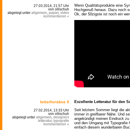
Wenn Qualitätsprodukte eine Sy
27.03.2014, 21:57 Uhr
Hochgenuß heraus. Dazu noch so
von ollischuh
abgelegt unter
allgemein
,
papier
,
video
Ok, der 50zigste ist noch ein wen
kommentieren »
letterfontäne ll
Exzellente Letteratur für den 
Seit letztem Sommer liegt die a
27.02.2014, 13:33 Uhr
immer in greifbarer Nähe. Und se
von ollischuh
abgelegt unter
allgemein
,
designers
angekündigt meinen Eindruck zu
letteratur
,
typografie
und den Umgang mit Typografie h
kommentieren »
einfach diesem wunderbaren Buc