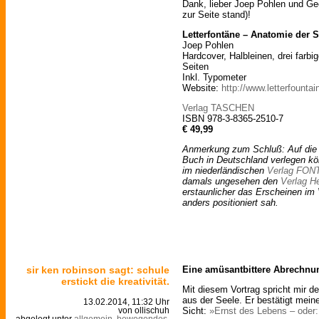
Dank, lieber Joep Pohlen und Gee
zur Seite stand)!
Letterfontäne – Anatomie der S
Joep Pohlen
Hardcover, Halbleinen, drei farb
Seiten
Inkl. Typometer
Website:
http://www.letterfount
Verlag TASCHEN
ISBN 978-3-8365-2510-7
€ 49,99
Anmerkung zum Schluß: Auf die 
Buch in Deutschland verlegen kö
im niederländischen
Verlag FON
damals ungesehen den
Verlag H
erstaunlicher das Erscheinen im
anders positioniert sah.
sir ken robinson sagt: schule
Eine amüsantbittere Abrechnu
erstickt die kreativität.
Mit diesem Vortrag spricht mir d
aus der Seele. Er bestätigt mein
13.02.2014, 11:32 Uhr
Sicht:
»Ernst des Lebens – oder:
von ollischuh
abgelegt unter
allgemein
,
bewegendes
,