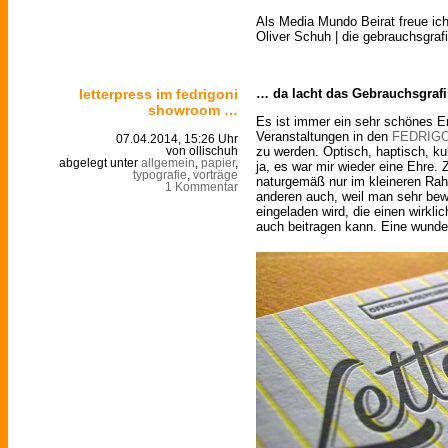
Als Media Mundo Beirat freue ic
Oliver Schuh | die gebrauchsgraf
letterpress im fedrigoni
… da lacht das Gebrauchsgrafi
showroom …
Es ist immer ein sehr schönes E
Veranstaltungen in den
FEDRIGO
07.04.2014, 15:26 Uhr
zu werden. Optisch, haptisch, k
von ollischuh
abgelegt unter
allgemein
,
papier
,
ja, es war mir wieder eine Ehre.
typografie
,
vorträge
naturgemäß nur im kleineren Rah
1 Kommentar
anderen auch, weil man sehr b
eingeladen wird, die einen wirkl
auch beitragen kann. Eine wund