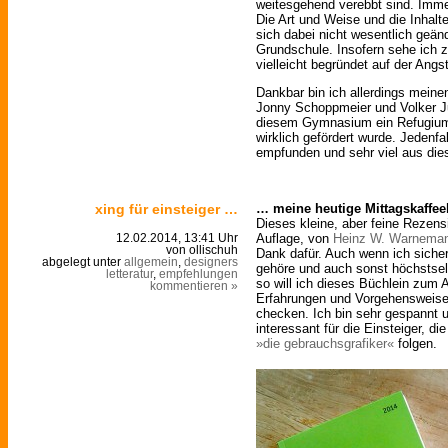
weitesgehend verebbt sind. Immerh
Die Art und Weise und die Inhalt
sich dabei nicht wesentlich geän
Grundschule. Insofern sehe ich z
vielleicht begründet auf der Angs
Dankbar bin ich allerdings meine
Jonny Schoppmeier und Volker Ju
diesem Gymnasium ein Refugium 
wirklich gefördert wurde. Jedenfa
empfunden und sehr viel aus die
xing für einsteiger …
… meine heutige Mittagskaffee
Dieses kleine, aber feine Rezens
Auflage, von
Heinz W. Warnema
12.02.2014, 13:41 Uhr
von ollischuh
Dank dafür. Auch wenn ich siche
abgelegt unter
allgemein
,
designers
gehöre und auch sonst höchstsel
letteratur
,
empfehlungen
so will ich dieses Büchlein zum
kommentieren »
Erfahrungen und Vorgehensweise
checken. Ich bin sehr gespannt 
interessant für die Einsteiger, 
»die gebrauchsgrafiker«
folgen.