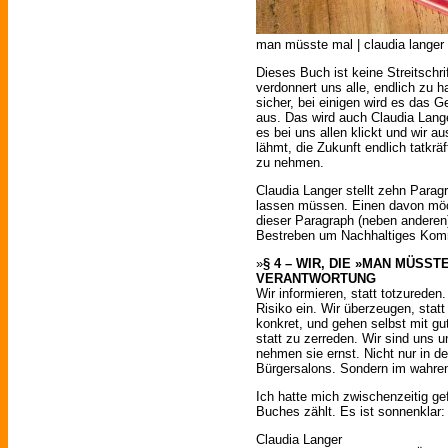
man müsste mal | claudia langer |
Dieses Buch ist keine Streitschri
verdonnert uns alle, endlich zu h
sicher, bei einigen wird es das G
aus. Das wird auch Claudia Lange
es bei uns allen klickt und wir a
lähmt, die Zukunft endlich tatkrä
zu nehmen.
Claudia Langer stellt zehn Para
lassen müssen. Einen davon möch
dieser Paragraph (neben andere
Bestreben um Nachhaltiges Komm
»
§ 4 – WIR, DIE »MAN MÜSS
VERANTWORTUNG
Wir informieren, statt totzurede
Risiko ein. Wir überzeugen, stat
konkret, und gehen selbst mit gu
statt zu zerreden. Wir sind uns 
nehmen sie ernst. Nicht nur in d
Bürgersalons. Sondern im wahre
Ich hatte mich zwischenzeitig gef
Buches zählt. Es ist sonnenklar: 
Claudia Langer