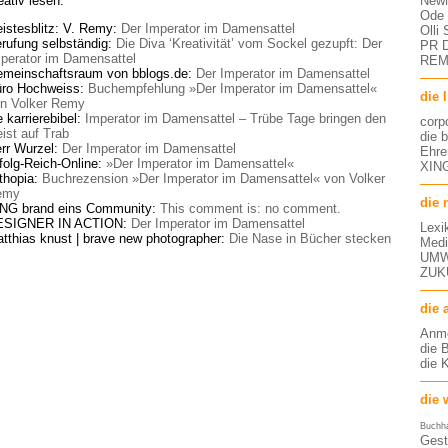
NewM
eativ lesen:
Ode 
istesblitz: V. Remy:
Der Imperator im Damensattel
Olli
rufung selbständig:
Die Diva ‘Kreativität’ vom Sockel gezupft: Der
PR D
perator im Damensattel
RE
meinschaftsraum von bblogs.de:
Der Imperator im Damensattel
ro Hochweiss:
Buchempfehlung »Der Imperator im Damensattel«
die 
n Volker Remy
e karrierebibel:
Imperator im Damensattel – Trübe Tage bringen den
corp
ist auf Trab
die 
rr Wurzel:
Der Imperator im Damensattel
Ehre
folg-Reich-Online:
»Der Imperator im Damensattel«
XING
thopia:
Buchrezension »Der Imperator im Damensattel« von Volker
emy
die 
NG brand eins Community:
This comment is: no comment.
ESIGNER IN ACTION:
Der Imperator im Damensattel
Lexi
tthias knust | brave new photographer:
Die Nase in Bücher stecken
Medi
UMW
ZUK
die 
Anm
die 
die 
die 
Buchh
Gest