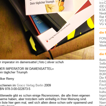
ico-D
iDD 
KSK 
Nied
Rat 
VG 
VG 
die 
FON
Verl
Werk
die 
Bett
r imperator im damensattel | foto | oliver schuh
Selb
bran
DER IMPERATOR IM DAMENSATTEL«
brav
in täglicher Triumph
BÜR
Die 
lker Remy
Erkl
Fisc
schienen im
Graco Verlag Berlin
2009
Koch
BN 978-3-00-022873-5
kult
logo
ttlerweile gibt es schon einige Rezensionen, die alle ihren eigenen
Mart
arme haben, aber trotzdem sehr einhellig in Ihrer Meinung sind.
Nae
h liste hier gern mal, weil sich allein diese schon sehr spannend und