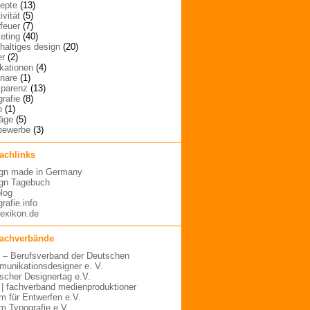
epte
(13)
ivität
(5)
rfeuer
(7)
eting
(40)
haltiges design
(20)
er
(2)
ikationen
(4)
nare
(1)
sparenz
(13)
grafie
(8)
o
(1)
räge
(5)
bewerbe
(3)
fachlinks
gn made in Germany
gn Tagebuch
blog
rafie.info
lexikon.de
fachverbände
– Berufsverband der Deutschen
unikationsdesigner e. V.
scher Designertag e.V.
 | fachverband medienproduktioner
m für Entwerfen e.V.
m Typografie e.V.