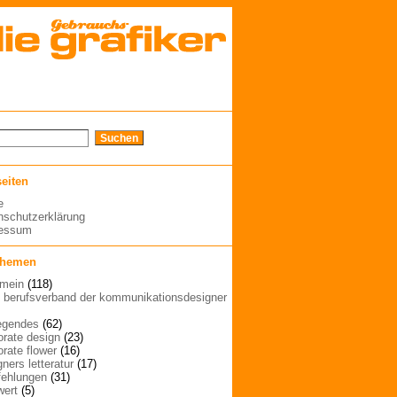
seiten
e
nschutzerklärung
ressum
themen
emein
(118)
| berufsverband der kommunikationsdesigner
egendes
(62)
orate design
(23)
orate flower
(16)
ners letteratur
(17)
ehlungen
(31)
wert
(5)