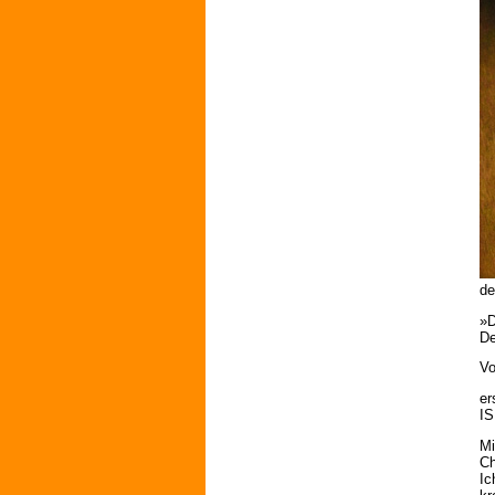
de
»
De
Vo
er
IS
Mi
Ch
Ic