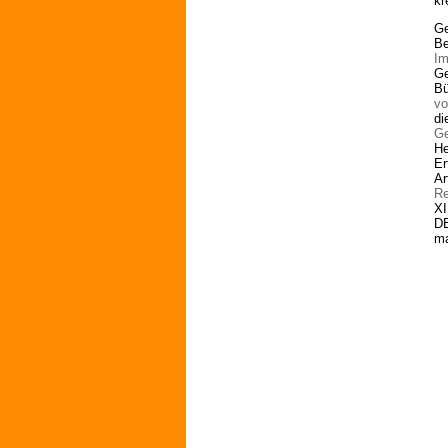
kr
Ge
Be
Im
Ge
Bü
vo
di
Ge
He
Er
Ar
R
XI
D
ma