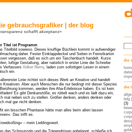
ie gebrauchsgrafiker | der blog
transparenz schafft akzeptanz«
r Titel ist Programm
s Titelbild sowieso. Dieses knuffige Büchlein kommt in aufwendiger
fmachung daher. Fester Einklappdeckel und Seiten in Feinstkarton
ssen vergessen, daß es sich um ein Taschenbuch handelt. Kurze
die 
ilen, luftige Gestaltung, aber natürlich in erster Linie die Schreibe
s Verfassers
Volker Remy
, laden zum sofortigen Lesen in einem
hom
tsch ein.
date
imp
 allererster Linie richtet sich dieses Werk an Kreative und handelt
n Kreativen. Aber auch Menschen die nur bedingt mit dieser Spezies
die 
 Berührung kommen, werden ihre Aha-Erlebnisse haben. Es ist kein
itfaden! Es gibt Denkanstöße, es rüttelt wach und es lädt dazu ein,
allg
ch mal neben sich zu stellen. Größer denken, anders denken oder
bdg 
ch mal gar nicht denken.
(3)
bew
it ein bisschen Phantasie hätte man alles beim alten lassen
corp
nnen«. Das trifft es.
corp
desig
rowdsoßing« – mein Lieblingswort.
empf
gold
s das Schmunzeln und die Tränendrüsen anbelangt, schließe ich