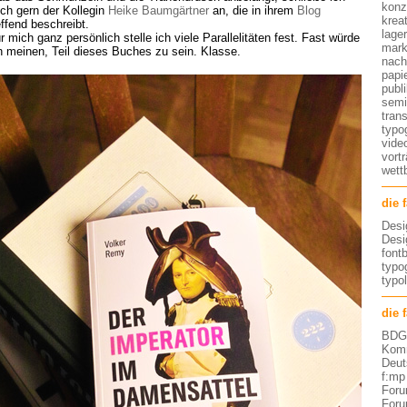
konz
ch gern der Kollegin
Heike Baumgärtner
an, die in ihrem
Blog
kreat
effend beschreibt.
lage
r mich ganz persönlich stelle ich viele Parallelitäten fest. Fast würde
mark
h meinen, Teil dieses Buches zu sein. Klasse.
nach
papi
publ
semi
tran
typo
vide
vort
wett
die 
Desi
Desi
font
typog
typo
die 
BDG 
Komm
Deut
f:mp
Foru
Foru