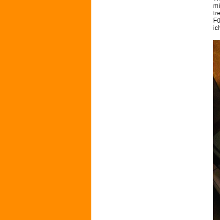
mi
tr
Fü
ic