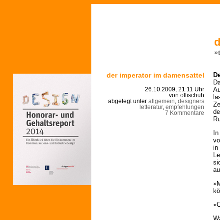
d
»
der imperator im damensattel
De
Da
Au
26.10.2009, 21:11 Uhr
von ollischuh
la
abgelegt unter
allgemein
,
designers
Ze
letteratur
,
empfehlungen
de
7 Kommentare
Ru
In
vo
in
Le
si
au
»M
kö
»C
Wa