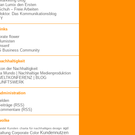
arketing Blog
an Lumix den Ersten
 Schuh – Freie Arbeiten
oktor. Das Kommunikationsblog
MY
links
orate flower
blumisten
nsenf
 Business Community
nachhaltigkeit
kon der Nachhaltigkeit
a Mundo | Nachhaltige Medienproduktion
ELTKONFERENZ | BLOG
UNFTSWERK
administration
elden
Beiträge (RSS)
Kommentare (RSS)
wolke
agd
Kunden
charta für nachhaltiges design
andel
Kundennutzen
altung
Corporate Color