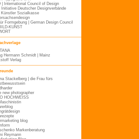
 | International Council of Design
| Initiative Deutscher Designverbände
Künstler Sozialkasse
ersachsendesign
für Formgebung | German Design Council
BILD-KUNST
WORT
fachverlage
TANA
ag Hermann Schmidt | Mainz
stoff Verlag
freunde
ina Stackelberg | die Frau fürs
stbewusstsein
dharder
e new photographer
O HOCHWEISS
Maschinistin
ärerblog
hgrätdesign
rezepte
urmarketing blog
inform
schenko Markenberatung
mi Reymann