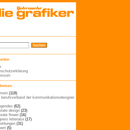
seiten
e
nschutzerklärung
ressum
themen
emein
(118)
| berufsverband der kommunikationsdesigner
egendes
(62)
orate design
(23)
orate flower
(16)
ners letteratur
(17)
ehlungen
(31)
wert
(5)