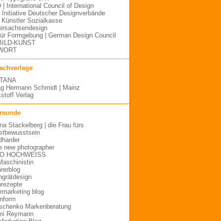
 | International Council of Design
| Initiative Deutscher Designverbände
Künstler Sozialkasse
ersachsendesign
für Formgebung | German Design Council
BILD-KUNST
WORT
fachverlage
TANA
ag Hermann Schmidt | Mainz
stoff Verlag
freunde
ina Stackelberg | die Frau fürs
stbewusstsein
dharder
e new photographer
O HOCHWEISS
Maschinistin
ärerblog
hgrätdesign
rezepte
urmarketing blog
inform
schenko Markenberatung
mi Reymann