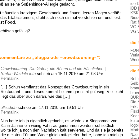
ico-D
oß an seine Soßenbinder-Allergie gedacht.
iDD 
t säuerlich-kratzigem Geschmack und flauen, leeren Magen verläßt
KSK 
 das Etablissement, dreht sich noch einmal verstohlen um und liest:
Nied
st Food
.
Rat 
VG 
chtisch gefällig?
VG 
die 
FON
Verl
kommentare zu „blogparade »crowdsourcing«“:
Werk
Crowdsourcing: Die Guten, die Bösen und die Hässlichen |
die 
Stefan.Waidele.info
schrieb am 15.11.2010 um 21:08 Uhr
Permalink
Bett
Selb
[…] Schuh verpflanzt das Konzept des Crowdsourcing in ein
bran
Restaurant – und dieses kommt bei ihm gar nicht gut weg. Vielleicht
brav
liegt das aber auch daran, wie das […]
BÜR
Die 
Erkl
ollischuh
schrieb am 17.11.2010 um 19:51 Uhr
Fisc
Permalink
Koch
kult
Nun hatte ich ja eigentlich gedacht, es würde zur Blogparade von
logo
Karin Janner
ein wenig Fahrt aufgenommen werden, schließlich
Mart
wollte ich ja noch den Nachtisch kalt servieren. Und da sie ja bereits
Nae
die meisten Für und Wider gleich mitgeliefert hatte, habe ich mich ja