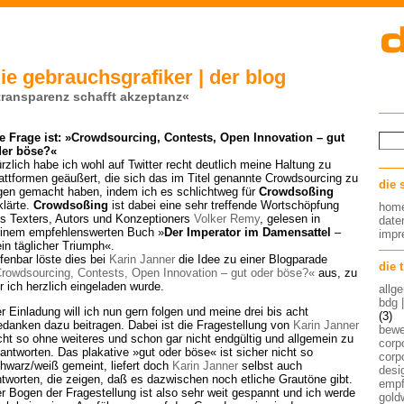
ie gebrauchsgrafiker | der blog
transparenz schafft akzeptanz«
e Frage ist: »Crowdsourcing, Contests, Open Innovation – gut
er böse?«
rzlich habe ich wohl auf Twitter recht deutlich meine Haltung zu
attformen geäußert, die sich das im Titel genannte Crowdsourcing zu
die 
gen gemacht haben, indem ich es schlichtweg für
Crowdsoßing
klärte.
Crowdsoßing
ist dabei eine sehr treffende Wortschöpfung
hom
s Texters, Autors und Konzeptioners
Volker Remy
, gelesen in
date
inem empfehlenswerten Buch »
Der Imperator im Damensattel
–
imp
in täglicher Triumph«.
fenbar löste dies bei
Karin Janner
die Idee zu einer Blogparade
die 
rowdsourcing, Contests, Open Innovation – gut oder böse?«
aus, zu
r ich herzlich eingeladen wurde.
allg
bdg 
r Einladung will ich nun gern folgen und meine drei bis acht
(3)
danken dazu beitragen. Dabei ist die Fragestellung von
Karin Janner
bew
cht so ohne weiteres und schon gar nicht endgültig und allgemein zu
corp
antworten. Das plakative »gut oder böse« ist sicher nicht so
corp
hwarz/weiß gemeint, liefert doch
Karin Janner
selbst auch
desig
tworten, die zeigen, daß es dazwischen noch etliche Grautöne gibt.
empf
r Bogen der Fragestellung ist also sehr weit gespannt und ich werde
gold