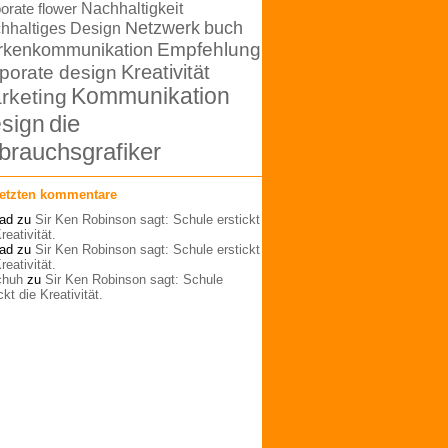
orate flower
Nachhaltigkeit
Netzwerk
buch
hhaltiges Design
rkenkommunikation
Empfehlung
Kreativität
porate design
Kommunikation
rketing
die
sign
brauchsgrafiker
letzten kommentare
ad
zu
Sir Ken Robinson sagt: Schule erstickt
reativität.
ad
zu
Sir Ken Robinson sagt: Schule erstickt
reativität.
schuh
zu
Sir Ken Robinson sagt: Schule
ckt die Kreativität.