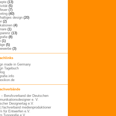
epte
(13)
ivität
(5)
rfeuer
(7)
eting
(40)
haltiges design
(20)
er
(2)
ikationen
(4)
nare
(1)
sparenz
(13)
grafie
(8)
o
(1)
räge
(5)
bewerbe
(3)
fachlinks
gn made in Germany
gn Tagebuch
blog
rafie.info
lexikon.de
fachverbände
– Berufsverband der Deutschen
unikationsdesigner e. V.
scher Designertag e.V.
 | fachverband medienproduktioner
m für Entwerfen e.V.
m Typografie e.V.