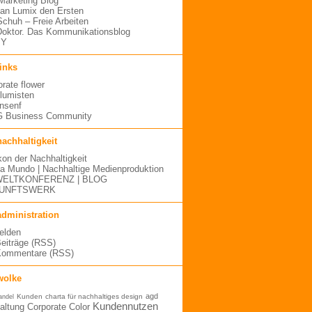
arketing Blog
an Lumix den Ersten
 Schuh – Freie Arbeiten
oktor. Das Kommunikationsblog
MY
links
orate flower
blumisten
nsenf
 Business Community
nachhaltigkeit
kon der Nachhaltigkeit
a Mundo | Nachhaltige Medienproduktion
ELTKONFERENZ | BLOG
UNFTSWERK
administration
elden
Beiträge (RSS)
Kommentare (RSS)
wolke
agd
Kunden
charta für nachhaltiges design
andel
Kundennutzen
altung
Corporate Color