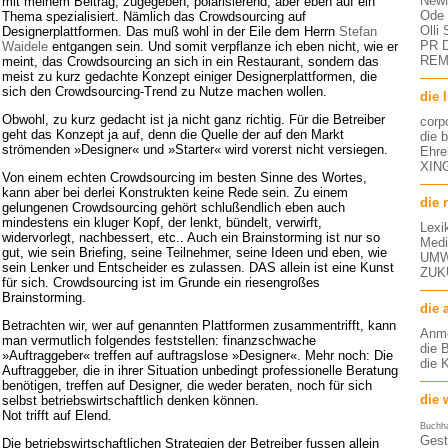
NewM
mit meinem Beitrag, zugegeben, polarisierend, aber eben auf ein
Ode 
Thema spezialisiert. Nämlich das Crowdsourcing auf
Olli
Designerplattformen. Das muß wohl in der Eile dem Herrn
Stefan
PR D
Waidele
entgangen sein. Und somit verpflanze ich eben nicht, wie er
RE
meint, das Crowdsourcing an sich in ein Restaurant, sondern das
meist zu kurz gedachte Konzept einiger Designerplattformen, die
sich den Crowdsourcing-Trend zu Nutze machen wollen.
die 
Obwohl, zu kurz gedacht ist ja nicht ganz richtig. Für die Betreiber
corp
geht das Konzept ja auf, denn die Quelle der auf den Markt
die 
strömenden »Designer« und »Starter« wird vorerst nicht versiegen.
Ehre
XING
Von einem echten Crowdsourcing im besten Sinne des Wortes,
kann aber bei derlei Konstrukten keine Rede sein. Zu einem
die 
gelungenen Crowdsourcing gehört schlußendlich eben auch
mindestens ein kluger Kopf, der lenkt, bündelt, verwirft,
Lexi
widervorlegt, nachbessert, etc.. Auch ein Brainstorming ist nur so
Medi
gut, wie sein Briefing, seine Teilnehmer, seine Ideen und eben, wie
UMW
sein Lenker und Entscheider es zulassen. DAS allein ist eine Kunst
ZUK
für sich. Crowdsourcing ist im Grunde ein riesengroßes
Brainstorming.
die 
Betrachten wir, wer auf genannten Plattformen zusammentrifft, kann
Anm
man vermutlich folgendes feststellen: finanzschwache
die 
»Auftraggeber« treffen auf auftragslose »Designer«. Mehr noch: Die
die 
Auftraggeber, die in ihrer Situation unbedingt professionelle Beratung
benötigen, treffen auf Designer, die weder beraten, noch für sich
die 
selbst betriebswirtschaftlich denken können.
Not trifft auf Elend.
Buchh
Gest
Die betriebswirtschaftlichen Strategien der Betreiber fussen allein