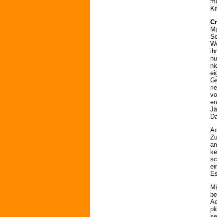
mi
Kr
Cr
Ma
Se
Wo
ih
nu
ni
ei
Ge
ri
vo
en
Jä
Da
Ac
Zu
an
ke
sc
ei
Es
Mi
be
Ac
pl
se