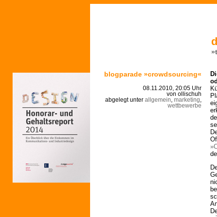
d
»
blogparade »crowdsourcing«
Di
od
Kü
08.11.2010, 20:05 Uhr
von ollischuh
Pl
abgelegt unter
allgemein
,
marketing
,
ei
wettbewerbe
er
de
se
De
Of
»C
de
De
Ge
ni
be
sc
An
De