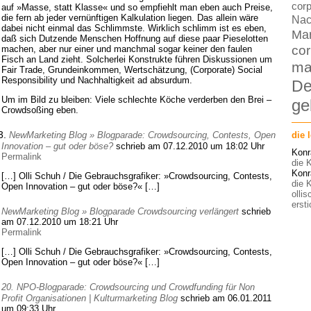
corp
auf »Masse, statt Klasse« und so empfiehlt man eben auch Preise,
die fern ab jeder vernünftigen Kalkulation liegen. Das allein wäre
Nac
dabei nicht einmal das Schlimmste. Wirklich schlimm ist es eben,
Ma
daß sich Dutzende Menschen Hoffnung auf diese paar Pieselotten
cor
machen, aber nur einer und manchmal sogar keiner den faulen
Fisch an Land zieht. Solcherlei Konstrukte führen Diskussionen um
ma
Fair Trade, Grundeinkommen, Wertschätzung, (Corporate) Social
Responsibility und Nachhaltigkeit ad absurdum.
De
Um im Bild zu bleiben: Viele schlechte Köche verderben den Brei –
ge
Crowdsoßing eben.
die 
NewMarketing Blog » Blogparade: Crowdsourcing, Contests, Open
Innovation – gut oder böse?
schrieb am 07.12.2010 um 18:02 Uhr
Konr
Permalink
die K
Konr
[…] Olli Schuh / Die Gebrauchsgrafiker: »Crowdsourcing, Contests,
die K
Open Innovation – gut oder böse?« […]
olli
ersti
NewMarketing Blog » Blogparade Crowdsourcing verlängert
schrieb
am 07.12.2010 um 18:21 Uhr
Permalink
[…] Olli Schuh / Die Gebrauchsgrafiker: »Crowdsourcing, Contests,
Open Innovation – gut oder böse?« […]
20. NPO-Blogparade: Crowdsourcing und Crowdfunding für Non
Profit Organisationen | Kulturmarketing Blog
schrieb am 06.01.2011
um 09:33 Uhr