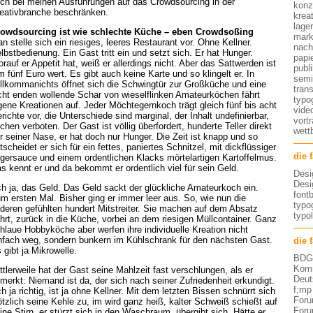
ch bei meinen Ausführungen auf das Crowdsourcing in der
konz
eativbranche beschränken.
kreat
lage
owdsourcing ist wie schlechte Küche – eben Crowdsoßing
mark
n stelle sich ein riesiges, leeres Restaurant vor. Ohne Kellner.
nach
lbstbedienung. Ein Gast tritt ein und setzt sich. Er hat Hunger.
papi
rauf er Appetit hat, weiß er allerdings nicht. Aber das Sattwerden ist
publ
m fünf Euro wert. Es gibt auch keine Karte und so klingelt er. In
semi
llkommanichts öffnet sich die Schwingtür zur Großküche und eine
tran
cht enden wollende Schar von wieselflinken Amateurköchen fährt
typo
gene Kreationen auf. Jeder Möchtegernkoch trägt gleich fünf bis acht
vide
richte vor, die Unterschiede sind marginal, der Inhalt undefinierbar,
vort
echen verboten. Der Gast ist völlig überfordert, hunderte Teller direkt
wett
r seiner Nase, er hat doch nur Hunger. Die Zeit ist knapp und so
tscheidet er sich für ein fettes, paniertes Schnitzel, mit dickflüssiger
die 
gersauce und einem ordentlichen Klacks mörtelartigen Kartoffelmus.
s kennt er und da bekommt er ordentlich viel für sein Geld.
Desi
Desi
h ja, das Geld. Das Geld sackt der glückliche Amateurkoch ein.
font
m ersten Mal. Bisher ging er immer leer aus. So, wie nun die
typog
deren gefühlten hundert Mitstreiter. Sie machen auf dem Absatz
typo
hrt, zurück in die Küche, vorbei an dem riesigen Müllcontainer. Ganz
hlaue Hobbyköche aber werfen ihre individuelle Kreation nicht
nfach weg, sondern bunkern im Kühlschrank für den nächsten Gast.
die 
 gibt ja Mikrowelle.
BDG 
Komm
ttlerweile hat der Gast seine Mahlzeit fast verschlungen, als er
Deut
merkt: Niemand ist da, der sich nach seiner Zufriedenheit erkundigt.
f:mp
h ja richtig, ist ja ohne Kellner. Mit dem letzten Bissen schnürrt sich
Foru
ötzlich seine Kehle zu, im wird ganz heiß, kalter Schweiß schießt auf
Foru
ine Stirn, er stürzt sich in den Waschraum, übergibt sich. Hätte er