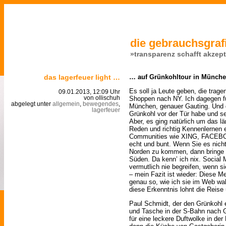
die gebrauchsgrafi
»transparenz schafft akzep
das lagerfeuer light …
… auf Grünkohltour in Münch
Es soll ja Leute geben, die trag
09.01.2013, 12:09 Uhr
Shoppen nach NY. Ich dagegen 
von ollischuh
abgelegt unter
allgemein
,
bewegendes
,
München, genauer Gauting. Und 
lagerfeuer
Grünkohl vor der Tür habe und se
Aber, es ging natürlich um das lä
Reden und richtig Kennenlernen e
Communities wie XING, FACEBO
echt und bunt. Wenn Sie es nich
Norden zu kommen, dann bringe ic
Süden. Da kenn’ ich nix. Social 
vermutlich nie begreifen, wenn si
– mein Fazit ist wieder: Diese 
genau so, wie ich sie im Web wa
diese Erkenntnis lohnt die Reise
Paul Schmidt, der den Grünkohl 
und Tasche in der S-Bahn nach G
für eine leckere Duftwolke in de