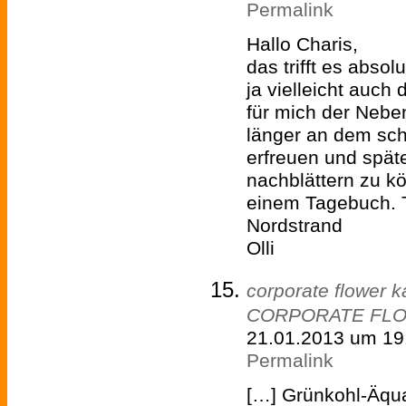
Permalink
Hallo Charis,
das trifft es absol
ja vielleicht auch
für mich der Nebe
länger an dem sc
erfreuen und spät
nachblättern zu k
einem Tagebuch. 
Nordstrand
Olli
corporate flower k
CORPORATE FL
21.01.2013 um 19
Permalink
[…] Grünkohl-Äqua