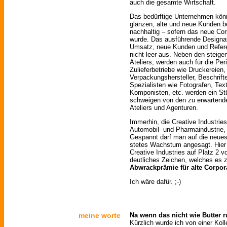
auch die gesamte Wirtschaft.
Das bedürftige Unternehmen könn
glänzen, alte und neue Kunden b
nachhaltig – sofern das neue Cor
wurde. Das ausführende Designatel
Umsatz, neue Kunden und Refere
nicht leer aus. Neben den stei
Ateliers, werden auch für die Per
Zulieferbetriebe wie Druckereien,
Verpackungshersteller, Beschrift
Spezialisten wie Fotografen, Te
Komponisten, etc. werden ein S
schweigen von den zu erwartende
Ateliers und Agenturen.
Immerhin, die Creative Industrie
Automobil- und Pharmaindustrie, 
Gespannt darf man auf die neuest
stetes Wachstum angesagt. Hier 
Creative Industries auf Platz 2 
deutliches Zeichen, welches es zu
Abwrackprämie für alte Corpor
Ich wäre dafür. ;-)
meine worte
Na wenn das nicht wie Butter r
Kürzlich wurde ich von einer Kolle