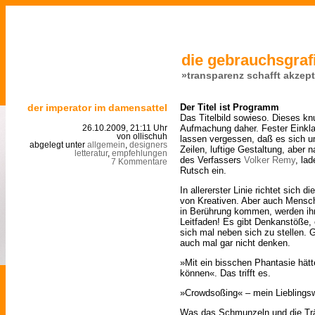
die gebrauchsgrafi
»transparenz schafft akzep
der imperator im damensattel
Der Titel ist Programm
Das Titelbild sowieso. Dieses kn
Aufmachung daher. Fester Einkla
26.10.2009, 21:11 Uhr
von ollischuh
lassen vergessen, daß es sich u
abgelegt unter
allgemein
,
designers
Zeilen, luftige Gestaltung, aber na
letteratur
,
empfehlungen
des Verfassers
Volker Remy
, la
7 Kommentare
Rutsch ein.
In allererster Linie richtet sich 
von Kreativen. Aber auch Mensch
in Berührung kommen, werden ihr
Leitfaden! Es gibt Denkanstöße, e
sich mal neben sich zu stellen.
auch mal gar nicht denken.
»Mit ein bisschen Phantasie hätt
können«. Das trifft es.
»Crowdsoßing« – mein Lieblingsw
Was das Schmunzeln und die Trä