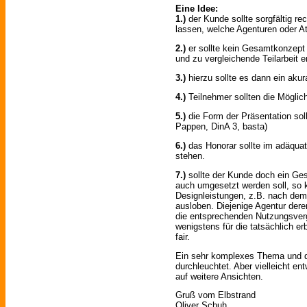
Eine Idee:
1.)
der Kunde sollte sorgfältig r
lassen, welche Agenturen oder At
2.)
er sollte kein Gesamtkonzept 
und zu vergleichende Teilarbeit e
3.)
hierzu sollte es dann ein akur
4.)
Teilnehmer sollten die Mögli
5.)
die Form der Präsentation sollt
Pappen, DinA 3, basta)
6.)
das Honorar sollte im adäquat
stehen.
7.)
sollte der Kunde doch ein G
auch umgesetzt werden soll, so k
Designleistungen, z.B. nach dem
ausloben. Diejenige Agentur der
die entsprechenden Nutzungsverg
wenigstens für die tatsächlich er
fair.
Ein sehr komplexes Thema und d
durchleuchtet. Aber vielleicht en
auf weitere Ansichten.
Gruß vom Elbstrand
Oliver Schuh