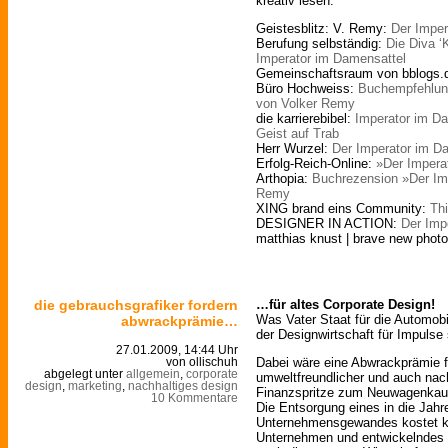
kreativ lesen:
Geistesblitz: V. Remy:
Der Imper
Berufung selbständig:
Die Diva ‘
Imperator im Damensattel
Gemeinschaftsraum von bblogs.
Büro Hochweiss:
Buchempfehlung
von Volker Remy
die karrierebibel:
Imperator im Da
Geist auf Trab
Herr Wurzel:
Der Imperator im D
Erfolg-Reich-Online:
»Der Impera
Arthopia:
Buchrezension »Der Im
Remy
XING brand eins Community:
Th
DESIGNER IN ACTION:
Der Imp
matthias knust | brave new phot
die gebrauchsgrafiker fordern
…für altes Corporate Design!
Was Vater Staat für die Automobi
abwrackprämie…
der Designwirtschaft für Impulse
27.01.2009, 14:44 Uhr
Dabei wäre eine Abwrackprämie fü
von ollischuh
abgelegt unter
allgemein
,
corporate
umweltfreundlicher und auch nach
design
,
marketing
,
nachhaltiges design
Finanzspritze zum Neuwagenkauf
10 Kommentare
Die Entsorgung eines in die Ja
Unternehmensgewandes kostet k
Unternehmen und entwickelndes D