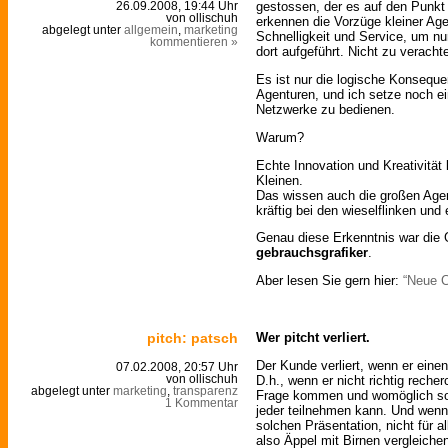
gestossen, der es auf den Punkt
26.09.2008, 19:44 Uhr
von ollischuh
erkennen die Vorzüge kleiner Agent
abgelegt unter
allgemein
,
marketing
Schnelligkeit und Service, um nu
kommentieren »
dort aufgeführt. Nicht zu veracht
Es ist nur die logische Konseque
Agenturen, und ich setze noch ei
Netzwerke zu bedienen.
Warum?
Echte Innovation und Kreativitä
Kleinen.
Das wissen auch die großen Agen
kräftig bei den wieselflinken und
Genau diese Erkenntnis war die 
gebrauchsgrafiker
.
Aber lesen Sie gern hier:
“Neue C
pitch: patsch
Wer pitcht verliert.
Der Kunde verliert, wenn er eine
07.02.2008, 20:57 Uhr
D.h., wenn er nicht richtig recher
von ollischuh
abgelegt unter
marketing
,
transparenz
Frage kommen und womöglich sogar
1 Kommentar
jeder teilnehmen kann. Und wenn
solchen Präsentation, nicht für a
also Äppel mit Birnen vergleiche