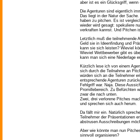
aber ist es ein Glücksgriff, wenn 
Die Agenturen sind eigentlich imm
Das liegt in der Natur der Sache.
haben zu pitchen. Es ist vergle
wieder wird gesagt: spekuliere n
verkraften kannst. Und Pitchen i
Letztlich muß die teilnehmende A
Geld sie in Ideenfindung und Präs
kann sie sich leisten? Wieviel k
Wieviel Wettbewerber gibt es übe
kann man sich eine Niederlage e
Kürzlich lese ich von einem Age
sich durch die Teilnahme an Pi
würden sich an die Teilnehmer e
entsprechende Agenturen zurückg
Fehlgriff war. Naja. Diese Aussic
Promillebereich. Zu Befürchten 
zwar die nach unten.
Zwei, drei verlorene Pitches mac
und sprechen sich auch herum.
Da fällt mir ein. Natürlich sprech
Teilnehmer der Präsentationen er
abstrusen Ausschreibungen möchte
Aber wie könnte man nun Pitches 
sinnvoll organisieren?