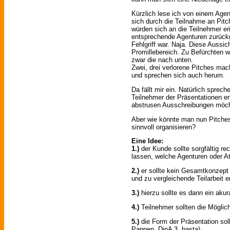
Kürzlich lese ich von einem Age
sich durch die Teilnahme an Pi
würden sich an die Teilnehmer e
entsprechende Agenturen zurückg
Fehlgriff war. Naja. Diese Aussic
Promillebereich. Zu Befürchten 
zwar die nach unten.
Zwei, drei verlorene Pitches mac
und sprechen sich auch herum.
Da fällt mir ein. Natürlich sprech
Teilnehmer der Präsentationen er
abstrusen Ausschreibungen möchte
Aber wie könnte man nun Pitches 
sinnvoll organisieren?
Eine Idee:
1.)
der Kunde sollte sorgfältig r
lassen, welche Agenturen oder At
2.)
er sollte kein Gesamtkonzept 
und zu vergleichende Teilarbeit e
3.)
hierzu sollte es dann ein akur
4.)
Teilnehmer sollten die Mögli
5.)
die Form der Präsentation sollt
Pappen, DinA 3, basta)