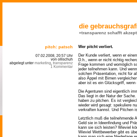
die gebrauchsgrafi
»transparenz schafft akzep
pitch: patsch
Wer pitcht verliert.
Der Kunde verliert, wenn er eine
07.02.2008, 20:57 Uhr
D.h., wenn er nicht richtig recher
von ollischuh
abgelegt unter
marketing
,
transparenz
Frage kommen und womöglich sogar
1 Kommentar
jeder teilnehmen kann. Und wenn
solchen Präsentation, nicht für a
also Äppel mit Birnen vergleiche
aber ist es ein Glücksgriff, wenn 
Die Agenturen sind eigentlich imm
Das liegt in der Natur der Sache.
haben zu pitchen. Es ist vergle
wieder wird gesagt: spekuliere n
verkraften kannst. Und Pitchen i
Letztlich muß die teilnehmende A
Geld sie in Ideenfindung und Präs
kann sie sich leisten? Wieviel k
Wieviel Wettbewerber gibt es übe
kann man sich eine Niederlage e