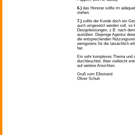
6.)
das Honorar sollte im adäquat
stehen.
7.)
sollte der Kunde doch ein G
auch umgesetzt werden soll, so k
Designleistungen, z.B. nach dem
ausloben. Diejenige Agentur der
die entsprechenden Nutzungsverg
wenigstens für die tatsächlich er
fair.
Ein sehr komplexes Thema und d
durchleuchtet. Aber vielleicht en
auf weitere Ansichten.
Gruß vom Elbstrand
Oliver Schuh