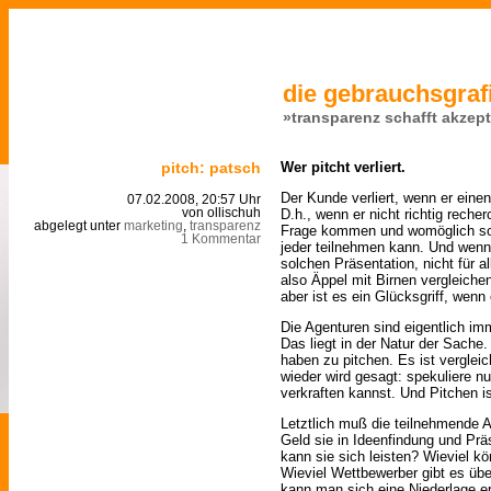
die gebrauchsgrafi
»transparenz schafft akzep
pitch: patsch
Wer pitcht verliert.
Der Kunde verliert, wenn er eine
07.02.2008, 20:57 Uhr
D.h., wenn er nicht richtig recher
von ollischuh
abgelegt unter
marketing
,
transparenz
Frage kommen und womöglich sogar
1 Kommentar
jeder teilnehmen kann. Und wenn
solchen Präsentation, nicht für a
also Äppel mit Birnen vergleiche
aber ist es ein Glücksgriff, wenn 
Die Agenturen sind eigentlich imm
Das liegt in der Natur der Sache.
haben zu pitchen. Es ist vergle
wieder wird gesagt: spekuliere n
verkraften kannst. Und Pitchen i
Letztlich muß die teilnehmende A
Geld sie in Ideenfindung und Präs
kann sie sich leisten? Wieviel k
Wieviel Wettbewerber gibt es übe
kann man sich eine Niederlage e