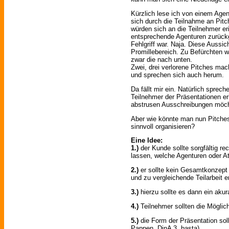
Kürzlich lese ich von einem Age
sich durch die Teilnahme an Pi
würden sich an die Teilnehmer e
entsprechende Agenturen zurückg
Fehlgriff war. Naja. Diese Aussic
Promillebereich. Zu Befürchten 
zwar die nach unten.
Zwei, drei verlorene Pitches mac
und sprechen sich auch herum.
Da fällt mir ein. Natürlich sprech
Teilnehmer der Präsentationen er
abstrusen Ausschreibungen möchte
Aber wie könnte man nun Pitches 
sinnvoll organisieren?
Eine Idee:
1.)
der Kunde sollte sorgfältig r
lassen, welche Agenturen oder At
2.)
er sollte kein Gesamtkonzept 
und zu vergleichende Teilarbeit e
3.)
hierzu sollte es dann ein akur
4.)
Teilnehmer sollten die Mögli
5.)
die Form der Präsentation sollt
Pappen, DinA 3, basta)