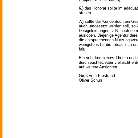
6.)
das Honorar sollte im adäquat
stehen.
7.)
sollte der Kunde doch ein G
auch umgesetzt werden soll, so k
Designleistungen, z.B. nach dem
ausloben. Diejenige Agentur der
die entsprechenden Nutzungsverg
wenigstens für die tatsächlich er
fair.
Ein sehr komplexes Thema und d
durchleuchtet. Aber vielleicht en
auf weitere Ansichten.
Gruß vom Elbstrand
Oliver Schuh