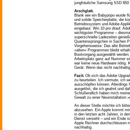
jungfräuliche Samsung SSD 850
Arschglatt.
Blank wie ein Babypopo wurde fl
und solide Speicherplatte, die kün
Betriebssystem und Adobe Applik
eingebaut. Win 10 pro drauf. Ado
wichtigsten Programme – diesmal
superschnelle Ladezeiten genieße
Quantensprüngchen in Sachen Pe
Vorgehensweise: Das alte Betrie
»alten« Programmen bleibt erhal
Bootvorgang ausgewählt werden. S
Arbeitsplatz ganz auf Nummer s
war keine neue Hardware nötig. 
Gerät. Wenn das nicht nachhaltig 
Fazit:
Ob sich das Adobe Upgrade
zu beurteilen. Ich vermute, ich 
ausschöpfen können. Allerdings 
ausgelöst, die ich geahnt und d
Schlußendlich haben mich meine
Gewalt zu einer Neuinstallation
An dieser Stelle möchte ich bitt
abzusehen. Ein Apple kommt mir n
in den letzten acht Jahren, in d
Dienst versieht – und ein Ende i
Apple Rechner durchschleusen mü
nachhaltig.