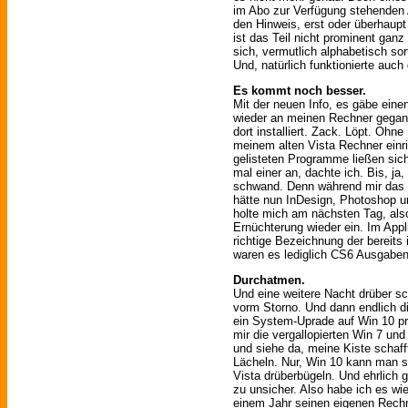
im Abo zur Verfügung stehenden
den Hinweis, erst oder überhaupt
ist das Teil nicht prominent ganz
sich, vermutlich alphabetisch so
Und, natürlich funktionierte auch 
Es kommt noch besser.
Mit der neuen Info, es gäbe eine
wieder an meinen Rechner gegan
dort installiert. Zack. Löpt. Ohn
meinem alten Vista Rechner einr
gelisteten Programme ließen sich 
mal einer an, dachte ich. Bis, ja
schwand. Denn während mir das In
hätte nun InDesign, Photoshop u
holte mich am nächsten Tag, als
Ernüchterung wieder ein. Im Appl
richtige Bezeichnung der bereits 
waren es lediglich CS6 Ausgaben
Durchatmen.
Und eine weitere Nacht drüber sc
vorm Storno. Und dann endlich d
ein System-Uprade auf Win 10 pro
mir die vergallopierten Win 7 u
und siehe da, meine Kiste schaf
Lächeln. Nur, Win 10 kann man se
Vista drüberbügeln. Und ehrlich 
zu unsicher. Also habe ich es w
einem Jahr seinen eigenen Rechn