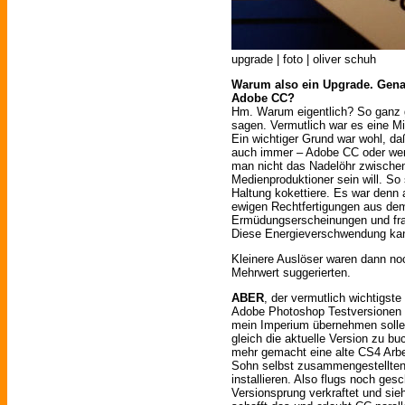
upgrade | foto | oliver schuh
Warum also ein Upgrade. Gena
Adobe CC?
Hm. Warum eigentlich? So ganz g
sagen. Vermutlich war es eine 
Ein wichtiger Grund war wohl, da
auch immer – Adobe CC oder wen
man nicht das Nadelöhr zwische
Medienproduktioner sein will. So
Haltung kokettiere. Es war denn
ewigen Rechtfertigungen aus de
Ermüdungserscheinungen und fran
Diese Energieverschwendung kan
Kleinere Auslöser waren dann noc
Mehrwert suggerierten.
ABER
, der vermutlich wichtigst
Adobe Photoshop Testversionen p
mein Imperium übernehmen sollen
gleich die aktuelle Version zu bu
mehr gemacht eine alte CS4 Arbe
Sohn selbst zusammengestellten
installieren. Also flugs noch ge
Versionsprung verkraftet und si