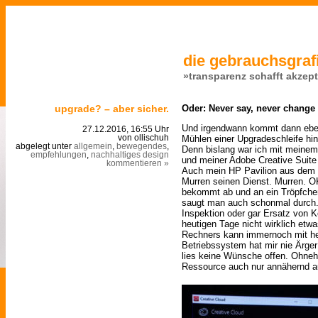
die gebrauchsgrafi
»transparenz schafft akzep
upgrade? – aber sicher.
Oder: Never say, never change
Und irgendwann kommt dann ebe
27.12.2016, 16:55 Uhr
Mühlen einer Upgradeschleife hi
von ollischuh
abgelegt unter
allgemein
,
bewegendes
,
Denn bislang war ich mit meinem
empfehlungen
,
nachhaltiges design
und meiner Adobe Creative Suite 
kommentieren »
Auch mein HP Pavilion aus dem J
Murren seinen Dienst. Murren. OK
bekommt ab und an ein Tröpfch
saugt man auch schonmal durch.
Inspektion oder gar Ersatz von 
heutigen Tage nicht wirklich etw
Rechners kann immernoch mit he
Betriebssystem hat mir nie Ärger
lies keine Wünsche offen. Ohneh
Ressource auch nur annähernd a