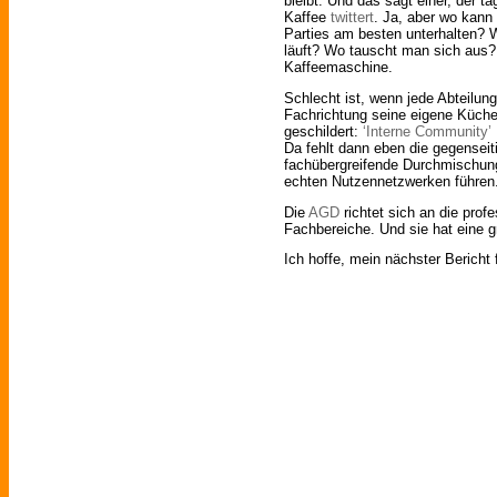
bleibt. Und das sagt einer, der 
Kaffee
twittert
. Ja, aber wo kann
Parties am besten unterhalten?
läuft? Wo tauscht man sich aus? 
Kaffeemaschine.
Schlecht ist, wenn jede Abteilun
Fachrichtung seine eigene Küche
geschildert:
‘Interne Community’ II
Da fehlt dann eben die gegenseit
fachübergreifende Durchmischung
echten Nutzennetzwerken führen
Die
AGD
richtet sich an die profe
Fachbereiche. Und sie hat eine 
Ich hoffe, mein nächster Bericht fä