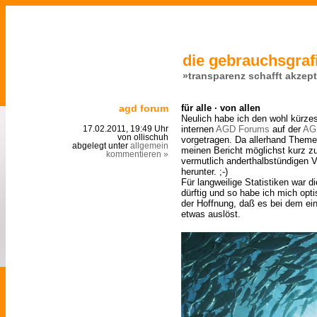
die gebrauchsgrafi
»transparenz schafft akzep
agd forum
für alle · von allen
Neulich habe ich den wohl kürzes
internen
AGD Forums
auf der
AG
17.02.2011, 19:49 Uhr
von ollischuh
vorgetragen. Da allerhand Theme
abgelegt unter
allgemein
meinen Bericht möglichst kurz z
kommentieren »
vermutlich anderthalbstündigen V
herunter. ;-)
Für langweilige Statistiken war d
dürftig und so habe ich mich opti
der Hoffnung, daß es bei dem ei
etwas auslöst.