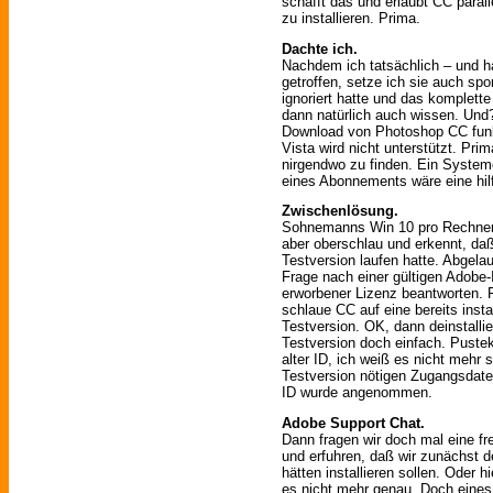
schafft das und erlaubt CC para
zu installieren. Prima.
Dachte ich.
Nachdem ich tatsächlich – und h
getroffen, setze ich sie auch s
ignoriert hatte und das komplett
dann natürlich auch wissen. Un
Download von Photoshop CC funkti
Vista wird nicht unterstützt. Pri
nirgendwo zu finden. Ein Syst
eines Abonnements wäre eine hilf
Zwischenlösung.
Sohnemanns Win 10 pro Rechner 
aber oberschlau und erkennt, da
Testversion laufen hatte. Abgela
Frage nach einer gültigen Adobe-
erworbener Lizenz beantworten. 
schlaue CC auf eine bereits instal
Testversion. OK, dann deinstalli
Testversion doch einfach. Pustek
alter ID, ich weiß es nicht mehr 
Testversion nötigen Zugangsdaten
ID wurde angenommen.
Adobe Support Chat.
Dann fragen wir doch mal eine f
und erfuhren, daß wir zunächst 
hätten installieren sollen. Oder 
es nicht mehr genau. Doch eines 