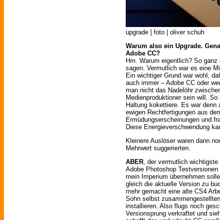
upgrade | foto | oliver schuh
Warum also ein Upgrade. Gena
Adobe CC?
Hm. Warum eigentlich? So ganz g
sagen. Vermutlich war es eine 
Ein wichtiger Grund war wohl, da
auch immer – Adobe CC oder wen
man nicht das Nadelöhr zwische
Medienproduktioner sein will. So
Haltung kokettiere. Es war denn
ewigen Rechtfertigungen aus de
Ermüdungserscheinungen und fran
Diese Energieverschwendung kan
Kleinere Auslöser waren dann noc
Mehrwert suggerierten.
ABER
, der vermutlich wichtigst
Adobe Photoshop Testversionen p
mein Imperium übernehmen sollen
gleich die aktuelle Version zu bu
mehr gemacht eine alte CS4 Arbe
Sohn selbst zusammengestellten
installieren. Also flugs noch ge
Versionsprung verkraftet und si