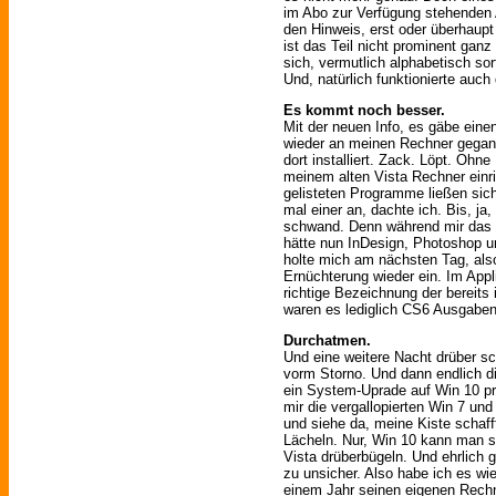
im Abo zur Verfügung stehenden
den Hinweis, erst oder überhaupt
ist das Teil nicht prominent ganz
sich, vermutlich alphabetisch so
Und, natürlich funktionierte auch 
Es kommt noch besser.
Mit der neuen Info, es gäbe eine
wieder an meinen Rechner gegan
dort installiert. Zack. Löpt. Ohn
meinem alten Vista Rechner einr
gelisteten Programme ließen sich 
mal einer an, dachte ich. Bis, ja
schwand. Denn während mir das In
hätte nun InDesign, Photoshop u
holte mich am nächsten Tag, als
Ernüchterung wieder ein. Im Appl
richtige Bezeichnung der bereits 
waren es lediglich CS6 Ausgaben
Durchatmen.
Und eine weitere Nacht drüber sc
vorm Storno. Und dann endlich d
ein System-Uprade auf Win 10 pro
mir die vergallopierten Win 7 u
und siehe da, meine Kiste schaf
Lächeln. Nur, Win 10 kann man se
Vista drüberbügeln. Und ehrlich 
zu unsicher. Also habe ich es w
einem Jahr seinen eigenen Rechn