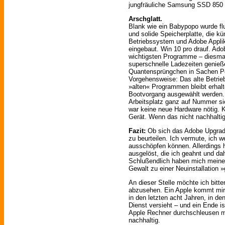
jungfräuliche Samsung SSD 850
Arschglatt.
Blank wie ein Babypopo wurde fl
und solide Speicherplatte, die kün
Betriebssystem und Adobe Applik
eingebaut. Win 10 pro drauf. Ado
wichtigsten Programme – diesmal
superschnelle Ladezeiten genieße
Quantensprüngchen in Sachen Pe
Vorgehensweise: Das alte Betrie
»alten« Programmen bleibt erhal
Bootvorgang ausgewählt werden. S
Arbeitsplatz ganz auf Nummer s
war keine neue Hardware nötig. 
Gerät. Wenn das nicht nachhaltig 
Fazit:
Ob sich das Adobe Upgrade
zu beurteilen. Ich vermute, ich 
ausschöpfen können. Allerdings 
ausgelöst, die ich geahnt und d
Schlußendlich haben mich meine
Gewalt zu einer Neuinstallation
An dieser Stelle möchte ich bitt
abzusehen. Ein Apple kommt mir n
in den letzten acht Jahren, in d
Dienst versieht – und ein Ende i
Apple Rechner durchschleusen mü
nachhaltig.