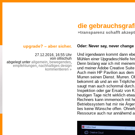
die gebrauchsgrafi
»transparenz schafft akzep
upgrade? – aber sicher.
Oder: Never say, never change
Und irgendwann kommt dann ebe
27.12.2016, 16:55 Uhr
Mühlen einer Upgradeschleife hi
von ollischuh
abgelegt unter
allgemein
,
bewegendes
,
Denn bislang war ich mit meinem
empfehlungen
,
nachhaltiges design
und meiner Adobe Creative Suite 
kommentieren »
Auch mein HP Pavilion aus dem J
Murren seinen Dienst. Murren. OK
bekommt ab und an ein Tröpfch
saugt man auch schonmal durch.
Inspektion oder gar Ersatz von 
heutigen Tage nicht wirklich etw
Rechners kann immernoch mit he
Betriebssystem hat mir nie Ärger
lies keine Wünsche offen. Ohneh
Ressource auch nur annähernd a