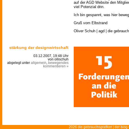
auf der AGD Website den Mitglie
viel Potenzial drin.
Ich bin gespannt, was hier bewe
Gruß vom Elbstrand
Oliver Schuh | agd | die gebrauch
stärkung der designwirtschaft
03.12.2007, 19:48 Uhr
von ollischuh
abgelegt unter
allgemein
,
bewegendes
kommentieren »
2026 die gebrauchsgrafiker | der blog 