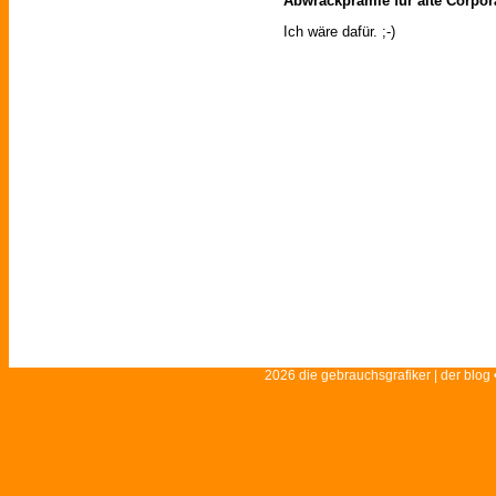
Abwrackprämie für alte Corpor
Ich wäre dafür. ;-)
2026 die gebrauchsgrafiker | der blog 