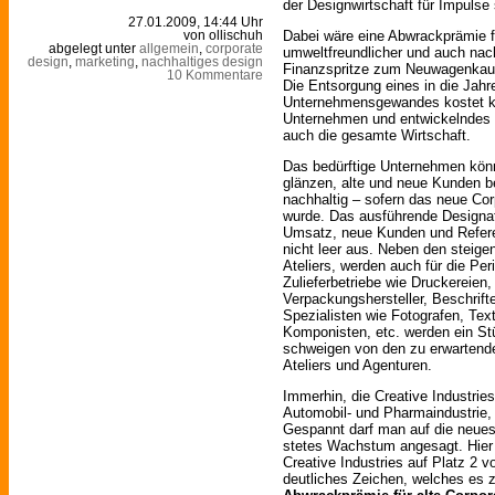
der Designwirtschaft für Impulse
27.01.2009, 14:44 Uhr
Dabei wäre eine Abwrackprämie fü
von ollischuh
abgelegt unter
allgemein
,
corporate
umweltfreundlicher und auch nach
design
,
marketing
,
nachhaltiges design
Finanzspritze zum Neuwagenkauf
10 Kommentare
Die Entsorgung eines in die Ja
Unternehmensgewandes kostet k
Unternehmen und entwickelndes D
auch die gesamte Wirtschaft.
Das bedürftige Unternehmen könn
glänzen, alte und neue Kunden b
nachhaltig – sofern das neue Cor
wurde. Das ausführende Designatel
Umsatz, neue Kunden und Refere
nicht leer aus. Neben den stei
Ateliers, werden auch für die Per
Zulieferbetriebe wie Druckereien,
Verpackungshersteller, Beschrift
Spezialisten wie Fotografen, Te
Komponisten, etc. werden ein S
schweigen von den zu erwartende
Ateliers und Agenturen.
Immerhin, die Creative Industrie
Automobil- und Pharmaindustrie, 
Gespannt darf man auf die neuest
stetes Wachstum angesagt. Hier 
Creative Industries auf Platz 2 
deutliches Zeichen, welches es zu