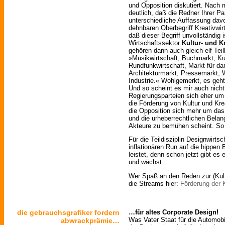
und Opposition diskutiert. Nach
deutlich, daß die Redner Ihrer Par
unterschiedliche Auffassung davo
dehnbaren Oberbegriff Kreativwi
daß dieser Begriff unvollständig
Wirtschaftssektor
Kultur- und Kr
gehören dann auch gleich elf Teil
»Musikwirtschaft, Buchmarkt, Ku
Rundfunkwirtschaft, Markt für da
Architekturmarkt, Pressemarkt,
Industrie.« Wohlgemerkt, es geht
Und so scheint es mir auch nicht
Regierungsparteien sich eher um 
die Förderung von Kultur und Kr
die Opposition sich mehr um da
und die urheberrechtlichen Belang
Akteure zu bemühen scheint. So
Für die Teildisziplin Designwirtsc
inflationären Run auf die hippen
leistet, denn schon jetzt gibt es
und wächst.
Wer Spaß an den Reden zur (Kultu
die Streams hier:
Förderung der K
die gebrauchsgrafiker fordern
…für altes Corporate Design!
Was Vater Staat für die Automobi
abwrackprämie…