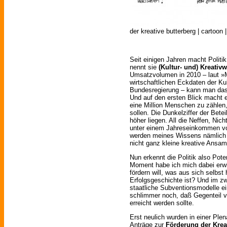
der kreative butterberg | cartoon 
Seit einigen Jahren macht Polit
nennt sie
(Kultur- und) Kreativw
Umsatzvolumen in 2010 – laut »
wirtschaftlichen Eckdaten der Kul
Bundesregierung – kann man das
Und auf den ersten Blick macht e
eine Million Menschen zu zählen,
sollen. Die Dunkelziffer der Betei
höher liegen. All die Neffen, Nich
unter einem Jahreseinkommen von
werden meines Wissens nämlich n
nicht ganz kleine kreative Ansa
Nun erkennt die Politik also Poten
Moment habe ich mich dabei erw
fördern will, was aus sich selbst
Erfolgsgeschichte ist? Und im zw
staatliche Subventionsmodelle ein,
schlimmer noch, daß Gegenteil v
erreicht werden sollte.
Erst neulich wurden in einer Plen
Anträge zur
Förderung der Kreat