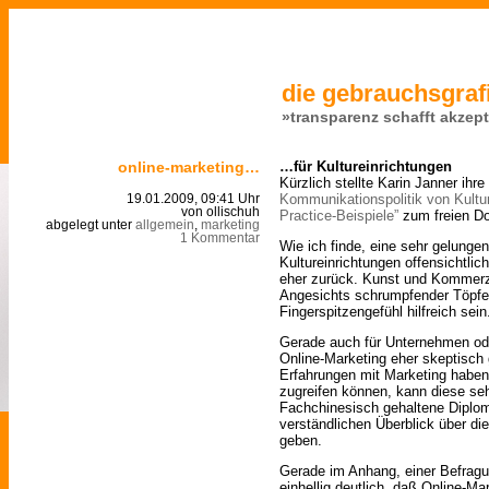
die gebrauchsgrafi
»transparenz schafft akzep
online-marketing…
…für Kultureinrichtungen
Kürzlich stellte Karin Janner ihre
Kommunikationspolitik von Kultu
19.01.2009, 09:41 Uhr
von ollischuh
Practice-Beispiele”
zum freien Do
abgelegt unter
allgemein
,
marketing
1 Kommentar
Wie ich finde, eine sehr gelunge
Kultureinrichtungen offensichtlic
eher zurück. Kunst und Kommerz
Angesichts schrumpfender Töpfe
Fingerspitzengefühl hilfreich sein
Gerade auch für Unternehmen od
Online-Marketing eher skeptisch
Erfahrungen mit Marketing haben
zugreifen können, kann diese se
Fachchinesisch gehaltene Diplom
verständlichen Überblick über di
geben.
Gerade im Anhang, einer Befragu
einhellig deutlich, daß Online-M