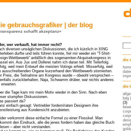
ie gebrauchsgrafiker | der blog
transparenz schafft akzeptanz«
er, wer verkauft, hat immer recht?
ch diversen unsäglichen Diskussionen, die ich kürzlich in XING
terleben durfte und teils führen konnte, fiel mir wieder ein “T-Shirt-
sign-Wettbewerb” anläßlich des sogenannten Akquisekongress in
die 
ssel ein. Aus Jux und Dollerei nahm ich daran teil. Mit Teilerfolg.
folg, weil mein Entwurf die meisten Votings erhielt. Misserfolg, weil
hom
e ausschreibenden Organe kurzerhand den Wettbewerb stornierten.
date
r Preis, die Teilnahme am Kongress wurde – obwohl versprochen –
imp
enfalls zurückbehalten. Naja, Schwamm drüber, war nichts anderes
 erwarten.
die 
er die Tage kam mir mein Motiv wieder in den Sinn. Nach eben
allg
eser stumpfen Diskussionen.
bdg 
s passiert da?
(3)
nz einfach gesagt: Vertriebler fordern/raten Designern ihre
bew
enstleistung aus Kundensicht anzubieten.
corp
corp
ider verkommt diese einfache Formel zu einer Flosskel. Man
desig
kommt den Eindruck, alle die jenes fordern haben das gleiche Buch
empf
lesen – aber nicht verstanden.
gold