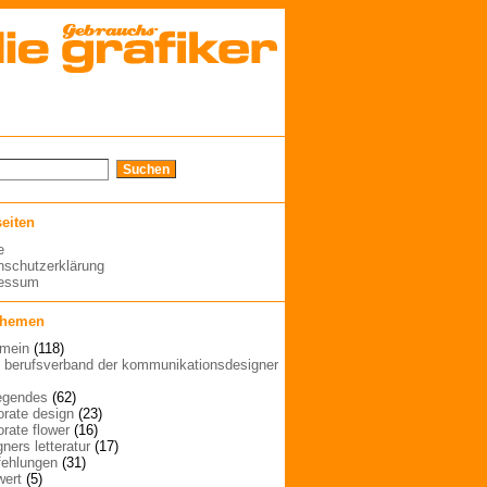
seiten
e
nschutzerklärung
ressum
themen
emein
(118)
| berufsverband der kommunikationsdesigner
egendes
(62)
orate design
(23)
orate flower
(16)
ners letteratur
(17)
ehlungen
(31)
wert
(5)