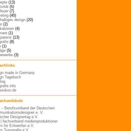
epte
(13)
ivität
(5)
rfeuer
(7)
eting
(40)
haltiges design
(20)
er
(2)
ikationen
(4)
nare
(1)
sparenz
(13)
grafie
(8)
o
(1)
räge
(5)
bewerbe
(3)
fachlinks
gn made in Germany
gn Tagebuch
blog
rafie.info
lexikon.de
fachverbände
– Berufsverband der Deutschen
unikationsdesigner e. V.
scher Designertag e.V.
 | fachverband medienproduktioner
m für Entwerfen e.V.
m Typografie e.V.