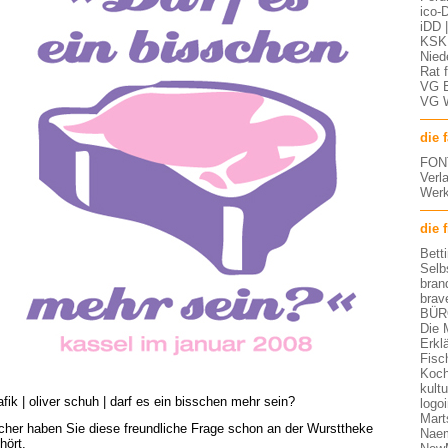
ico-D
iDD 
KSK 
Nied
Rat 
VG 
VG 
die 
FON
Verl
Werk
die 
Bett
Selb
bran
brav
BÜR
Die 
Erkl
Fisc
Koch
kult
afik | oliver schuh | darf es ein bisschen mehr sein?
logo
Mart
cher haben Sie diese freundliche Frage schon an der Wursttheke
Nae
hört.