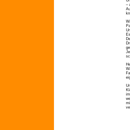
Un
– 
Au
kn
Wa
Pa
Un
Es
De
Dr
ge
Je
sc
He
Wa
Fa
ei
Un
Kl
im
we
mi
ve