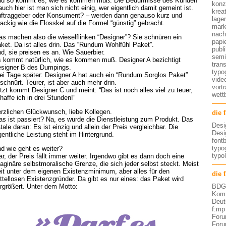
d so kommt es, wie es kommen muß. Die Bedürfnisse des Kunden
konz
auch hier ist man sich nicht einig, wer eigentlich damit gemeint ist.
kreat
ftraggeber oder Konsument? – werden dann genauso kurz und
lage
ackig wie die Flosskel auf die Formel “günstig” gebracht.
mark
nach
s machen also die wieselflinken “Designer”? Sie schnüren ein
papi
ket. Da ist alles drin. Das “Rundum Wohlfühl Paket”.
publ
d, sie preisen es an. Wie Sauerbier.
semi
 kommt natürlich, wie es kommen muß. Designer A bezichtigt
tran
signer B des Dumpings.
typo
ei Tage später: Designer A hat auch ein “Rundum Sorglos Paket”
vide
schnürt. Teurer, ist aber auch mehr drin.
vort
tzt kommt Designer C und meint: “Das ist noch alles viel zu teuer,
wett
haffe ich in drei Stunden!”
rzlichen Glückwunsch, liebe Kollegen.
die 
s ist passiert? Na, es wurde die Dienstleistung zum Produkt. Das
Desi
tale daran: Es ist einzig und allein der Preis vergleichbar. Die
Desi
gentliche Leistung steht im Hintergrund.
font
typog
d wie geht es weiter?
typo
ar, der Preis fällt immer weiter. Irgendwo gibt es dann doch eine
aginäre selbstmoralische Grenze, die sich jeder selbst steckt. Meist
it unter dem eigenen Existenzminimum, aber alles für den
die 
ttellosen Existenzgründer. Da gibt es nur eines: das Paket wird
rgrößert. Unter dem Motto:
BDG 
Komm
Deut
f:mp
Foru
Foru