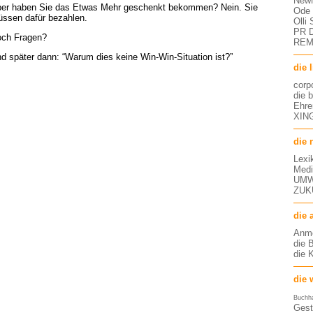
NewM
er haben Sie das Etwas Mehr geschenkt bekommen? Nein. Sie
Ode 
ssen dafür bezahlen.
Olli
PR D
ch Fragen?
RE
d später dann: “Warum dies keine Win-Win-Situation ist?”
die 
corp
die 
Ehre
XING
die 
Lexi
Medi
UMW
ZUK
die 
Anm
die 
die 
die 
Buchh
Gest