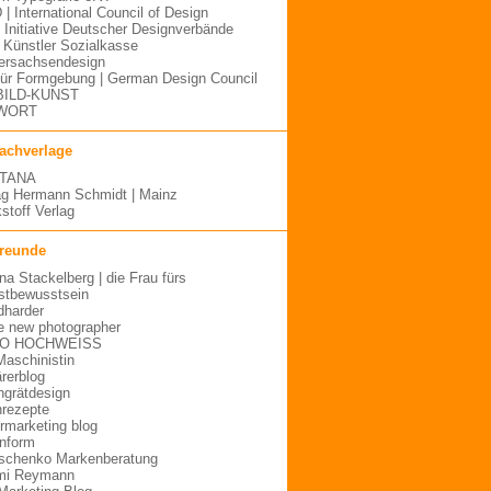
 | International Council of Design
| Initiative Deutscher Designverbände
Künstler Sozialkasse
ersachsendesign
für Formgebung | German Design Council
BILD-KUNST
WORT
fachverlage
TANA
ag Hermann Schmidt | Mainz
stoff Verlag
freunde
ina Stackelberg | die Frau fürs
stbewusstsein
dharder
e new photographer
O HOCHWEISS
Maschinistin
ärerblog
hgrätdesign
rezepte
urmarketing blog
inform
schenko Markenberatung
mi Reymann