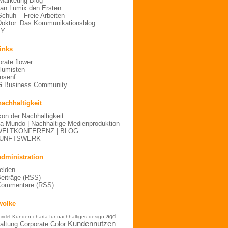
arketing Blog
an Lumix den Ersten
 Schuh – Freie Arbeiten
oktor. Das Kommunikationsblog
MY
links
orate flower
blumisten
nsenf
 Business Community
nachhaltigkeit
kon der Nachhaltigkeit
a Mundo | Nachhaltige Medienproduktion
ELTKONFERENZ | BLOG
UNFTSWERK
administration
elden
Beiträge (RSS)
Kommentare (RSS)
wolke
agd
Kunden
charta für nachhaltiges design
andel
Kundennutzen
altung
Corporate Color