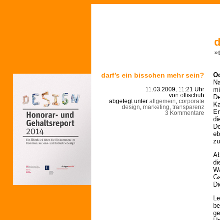
d
»
darf’s ein bisschen mehr sein?
Od
Na
mi
11.03.2009, 11:21 Uhr
von ollischuh
De
abgelegt unter
allgemein
,
corporate
Ka
design
,
marketing
,
transparenz
Er
3 Kommentare
di
De
eb
zu
Ab
di
Wa
Ga
Di
Le
be
ge