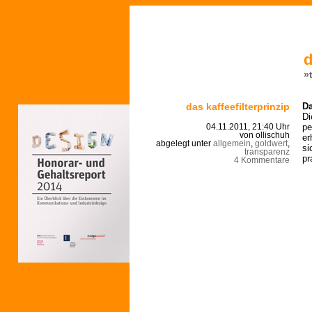
d
»
das kaffeefilterprinzip
Da
Di
pe
04.11.2011, 21:40 Uhr
von ollischuh
er
abgelegt unter
allgemein
,
goldwert
,
si
transparenz
pr
4 Kommentare