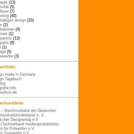
epte
(13)
ivität
(5)
rfeuer
(7)
eting
(40)
haltiges design
(20)
er
(2)
ikationen
(4)
nare
(1)
sparenz
(13)
grafie
(8)
o
(1)
räge
(5)
bewerbe
(3)
fachlinks
gn made in Germany
gn Tagebuch
blog
rafie.info
lexikon.de
fachverbände
– Berufsverband der Deutschen
unikationsdesigner e. V.
scher Designertag e.V.
 | fachverband medienproduktioner
m für Entwerfen e.V.
m Typografie e.V.