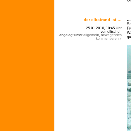
Ol
der elbstrand ist …
… 
So
Fr
25.01.2010, 10:45 Uhr
von ollischuh
Wa
abgelegt unter
allgemein
,
bewegendes
ga
kommentieren »