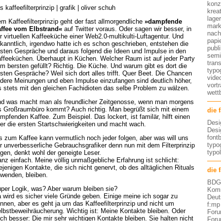
konz
s kaffeefilterprinzip | grafik | oliver schuh
kreat
lage
m Kaffeefilterprinzip geht der fast allmorgendliche
»dampfende
mark
ffee vom Elbstrand«
auf Twitter voraus. Oder sagen wir besser, in
nach
r virtuellen Kaffeeküche einer Web2.0-multikulti-Luftagentur. Und
papi
kanntlich, irgendwo hatte ich es schon geschrieben, entstehen die
publ
sten Gespräche und daraus folgend die Ideen und Impulse in den
semi
ffeeküchen. Überhaupt in Küchen. Welcher Raum ist auf jeder Party
tran
m bersten gefüllt? Richtig. Die Küche. Und warum gibt es dort die
typo
sten Gespräche? Weil sich dort alles trifft. Quer Beet. Die Chancen
vide
dere Meinungen und eben Impulse einzufangen sind deutlich höher,
vort
s stets mit den gleichen Fachidioten das selbe Problem zu wälzen.
wett
d was macht man als freundlicher Zeitgenosse, wenn man morgens
s Großraumbüro kommt? Auch richtig. Man begrüßt sich mit einem
die 
mpfenden Kaffee. Zum Beispiel. Das lockert, ist familär, hilft einen
Desi
er die ersten Startschwierigkeiten und macht wach.
Desi
font
s zum Kaffee kann vermutlich noch jeder folgen, aber was will uns
typog
r unverbesserliche Gebrauchsgrafiker denn nun mit dem Filterprinzip
typo
gen, denkt wohl der geneigte Leser.
nz einfach. Meine völlig unmaßgebliche Erfahrung ist schlicht:
ejenigen Kontakte, die sich nicht genervt, ob des alltäglichen Rituals
die 
wenden, bleiben.
BDG 
per Logik, was? Aber warum bleiben sie?
Komm
 wird es sicher viele Gründe geben. Einige meine ich sogar zu
Deut
nnen, aber es geht ja um das Kaffeefilterprinzip und nicht um
f:mp
lbstbeweihräucherung. Wichtig ist: Meine Kontakte bleiben. Oder
Foru
ch besser: Die mir sehr wichtigen Kontakte bleiben. Sie halten nicht
Foru