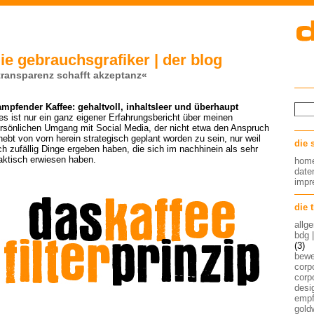
ie gebrauchsgrafiker | der blog
transparenz schafft akzeptanz«
mpfender Kaffee: gehaltvoll, inhaltsleer und überhaupt
es ist nur ein ganz eigener Erfahrungsbericht über meinen
rsönlichen Umgang mit Social Media, der nicht etwa den Anspruch
hebt von vorn herein strategisch geplant worden zu sein, nur weil
die 
ch zufällig Dinge ergeben haben, die sich im nachhinein als sehr
aktisch erwiesen haben.
hom
date
imp
die 
allg
bdg 
(3)
bew
corp
corp
desig
empf
gold