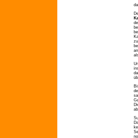
da
De
Ka
de
be
be
Ka
zu
be
an
al
Un
in
da
üb
Bi
de
sa
Ga
Di
ab
Su
Da
ke
Se
no