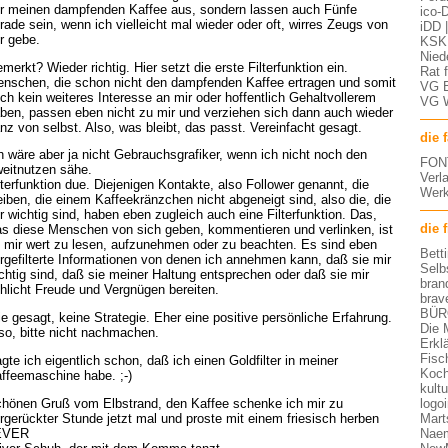
r meinen dampfenden Kaffee aus, sondern lassen auch Fünfe
ico-D
rade sein, wenn ich vielleicht mal wieder oder oft, wirres Zeugs von
iDD 
r gebe.
KSK 
Nied
merkt? Wieder richtig. Hier setzt die erste Filterfunktion ein.
Rat 
nschen, die schon nicht den dampfenden Kaffee ertragen und somit
VG 
ch kein weiteres Interesse an mir oder hoffentlich Gehaltvollerem
VG 
ben, passen eben nicht zu mir und verziehen sich dann auch wieder
nz von selbst. Also, was bleibt, das passt. Vereinfacht gesagt.
die 
h wäre aber ja nicht Gebrauchsgrafiker, wenn ich nicht noch den
FON
eitnutzen sähe.
Verl
lterfunktion due. Diejenigen Kontakte, also Follower genannt, die
Werk
eiben, die einem Kaffeekränzchen nicht abgeneigt sind, also die, die
r wichtig sind, haben eben zugleich auch eine Filterfunktion. Das,
die 
s diese Menschen von sich geben, kommentieren und verlinken, ist
 mir wert zu lesen, aufzunehmen oder zu beachten. Es sind eben
Bett
rgefilterte Informationen von denen ich annehmen kann, daß sie mir
Selb
chtig sind, daß sie meiner Haltung entsprechen oder daß sie mir
bran
hlicht Freude und Vergnügen bereiten.
brav
BÜR
e gesagt, keine Strategie. Eher eine positive persönliche Erfahrung.
Die 
so, bitte nicht nachmachen.
Erkl
Fisc
gte ich eigentlich schon, daß ich einen Goldfilter in meiner
Koch
ffeemaschine habe. ;-)
kult
logo
hönen Gruß vom Elbstrand, den Kaffee schenke ich mir zu
Mart
rgerückter Stunde jetzt mal und proste mit einem friesisch herben
Nae
EVER