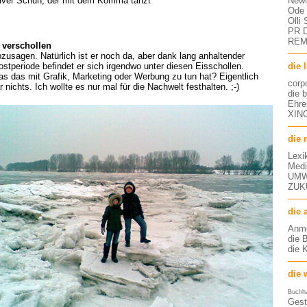
NewM
iver Schuh, der mit dem Komma tanzt
Ode 
Olli
PR D
RE
verschollen
zusagen. Natürlich ist er noch da, aber dank lang anhaltender
die 
ostperiode befindet er sich irgendwo unter diesen Eisschollen.
s das mit Grafik, Marketing oder Werbung zu tun hat? Eigentlich
corp
r nichts. Ich wollte es nur mal für die Nachwelt festhalten. ;-)
die 
Ehre
XING
die 
Lexi
Medi
UMW
ZUK
die 
Anm
die 
die 
die 
Buchh
Gest