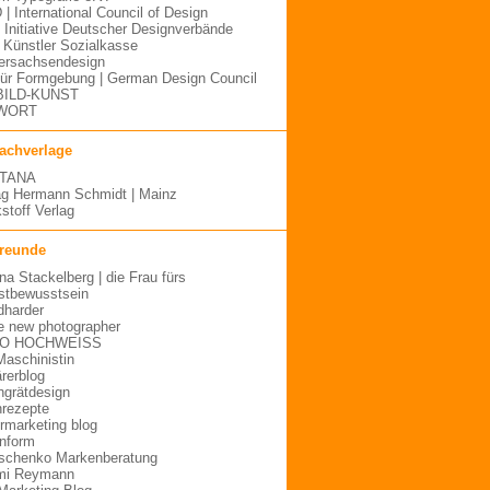
 | International Council of Design
| Initiative Deutscher Designverbände
Künstler Sozialkasse
ersachsendesign
für Formgebung | German Design Council
BILD-KUNST
WORT
fachverlage
TANA
ag Hermann Schmidt | Mainz
stoff Verlag
freunde
ina Stackelberg | die Frau fürs
stbewusstsein
dharder
e new photographer
O HOCHWEISS
Maschinistin
ärerblog
hgrätdesign
rezepte
urmarketing blog
inform
schenko Markenberatung
mi Reymann