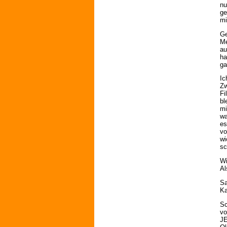
nu
ge
mi
Ge
Me
au
ha
ga
Ic
Zw
Fi
bl
mi
wa
es
vo
wi
sc
Wi
Al
Sa
Ka
Sc
vo
J