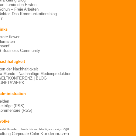
arketing Blog
an Lumix den Ersten
 Schuh – Freie Arbeiten
oktor. Das Kommunikationsblog
MY
links
orate flower
blumisten
nsenf
 Business Community
nachhaltigkeit
kon der Nachhaltigkeit
a Mundo | Nachhaltige Medienproduktion
ELTKONFERENZ | BLOG
UNFTSWERK
administration
elden
Beiträge (RSS)
Kommentare (RSS)
wolke
agd
Kunden
charta für nachhaltiges design
andel
Kundennutzen
altung
Corporate Color