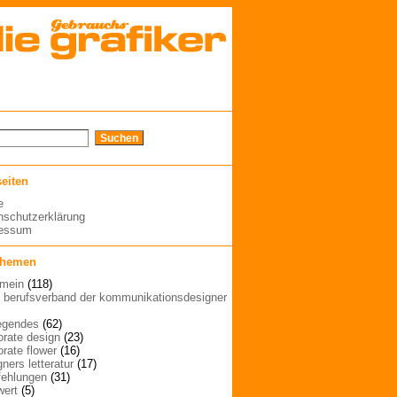
seiten
e
nschutzerklärung
ressum
themen
emein
(118)
| berufsverband der kommunikationsdesigner
egendes
(62)
orate design
(23)
orate flower
(16)
ners letteratur
(17)
ehlungen
(31)
wert
(5)