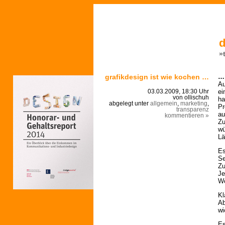
d
»
grafikdesign ist wie kochen …
… 
Au
ei
03.03.2009, 18:30 Uhr
von ollischuh
ha
abgelegt unter
allgemein
,
marketing
,
Pr
transparenz
au
kommentieren »
Zu
wü
Lä
Es
Se
Zu
Je
Wo
Kl
Ab
wi
Es