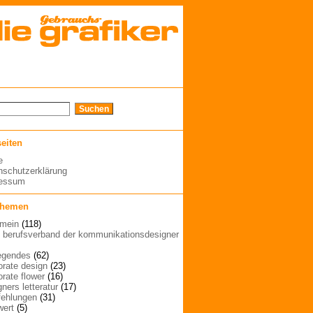
seiten
e
nschutzerklärung
ressum
themen
emein
(118)
| berufsverband der kommunikationsdesigner
egendes
(62)
orate design
(23)
orate flower
(16)
ners letteratur
(17)
ehlungen
(31)
wert
(5)