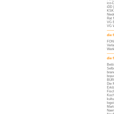
ico-D
iDD 
KSK 
Nied
Rat 
VG 
VG 
die 
FON
Verl
Werk
die 
Bett
Selb
bran
brav
BÜR
Die 
Erkl
Fisc
Koch
kult
logo
Mart
Nae