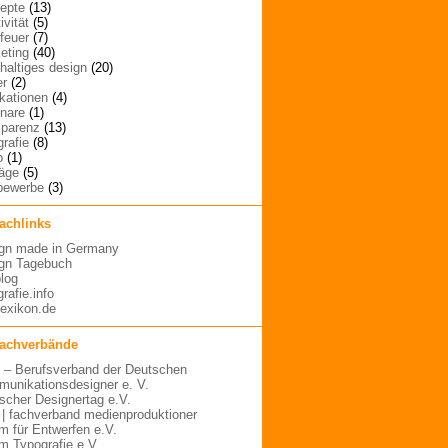
epte
(13)
ivität
(5)
rfeuer
(7)
eting
(40)
haltiges design
(20)
er
(2)
ikationen
(4)
nare
(1)
sparenz
(13)
grafie
(8)
o
(1)
räge
(5)
bewerbe
(3)
fachlinks
gn made in Germany
gn Tagebuch
blog
rafie.info
lexikon.de
fachverbände
– Berufsverband der Deutschen
unikationsdesigner e. V.
scher Designertag e.V.
 | fachverband medienproduktioner
m für Entwerfen e.V.
m Typografie e.V.