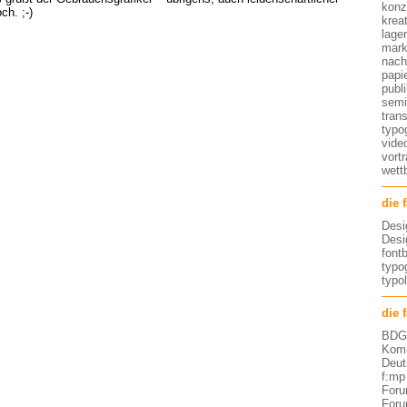
konz
ch. ;-)
kreat
lage
mark
nach
papi
publ
semi
tran
typo
vide
vort
wett
die 
Desi
Desi
font
typog
typo
die 
BDG 
Komm
Deut
f:mp
Foru
Foru