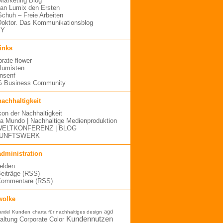
arketing Blog
an Lumix den Ersten
 Schuh – Freie Arbeiten
oktor. Das Kommunikationsblog
MY
links
orate flower
blumisten
nsenf
 Business Community
nachhaltigkeit
kon der Nachhaltigkeit
a Mundo | Nachhaltige Medienproduktion
ELTKONFERENZ | BLOG
UNFTSWERK
administration
elden
Beiträge (RSS)
Kommentare (RSS)
wolke
agd
Kunden
charta für nachhaltiges design
andel
Kundennutzen
altung
Corporate Color