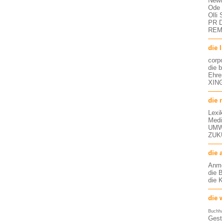
NewM
Ode 
Olli
PR D
RE
die 
corp
die 
Ehre
XING
die 
Lexi
Medi
UMW
ZUK
die 
Anm
die 
die 
die 
Buchh
Gest