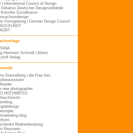
 | International Council of Design
| Initiative Deutscher Designverbände
Künstler Sozialkasse
ersachsendesign
für Formgebung | German Design Council
BILD-KUNST
WORT
fachverlage
TANA
ag Hermann Schmidt | Mainz
stoff Verlag
freunde
ina Stackelberg | die Frau fürs
stbewusstsein
dharder
e new photographer
O HOCHWEISS
Maschinistin
ärerblog
hgrätdesign
rezepte
urmarketing blog
inform
schenko Markenberatung
mi Reymann