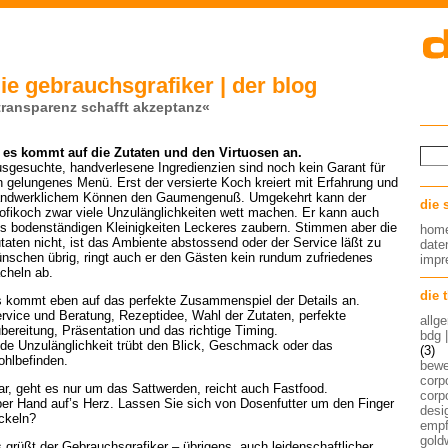
ie gebrauchsgrafiker | der blog
transparenz schafft akzeptanz«
es kommt auf die Zutaten und den Virtuosen an.
sgesuchte, handverlesene Ingredienzien sind noch kein Garant für
n gelungenes Menü. Erst der versierte Koch kreiert mit Erfahrung und
ndwerklichem Können den Gaumengenuß. Umgekehrt kann der
die 
ofikoch zwar viele Unzulänglichkeiten wett machen. Er kann auch
s bodenständigen Kleinigkeiten Leckeres zaubern. Stimmen aber die
hom
taten nicht, ist das Ambiente abstossend oder der Service läßt zu
date
nschen übrig, ringt auch er den Gästen kein rundum zufriedenes
imp
cheln ab.
die 
 kommt eben auf das perfekte Zusammenspiel der Details an.
rvice und Beratung, Rezeptidee, Wahl der Zutaten, perfekte
allg
bereitung, Präsentation und das richtige Timing.
bdg 
de Unzulänglichkeit trübt den Blick, Geschmack oder das
(3)
hlbefinden.
bew
corp
ar, geht es nur um das Sattwerden, reicht auch Fastfood.
corp
er Hand auf’s Herz. Lassen Sie sich von Dosenfutter um den Finger
desig
ckeln?
empf
gold
 grüßt der Gebrauchsgrafiker – übrigens, auch leidenschaftlicher