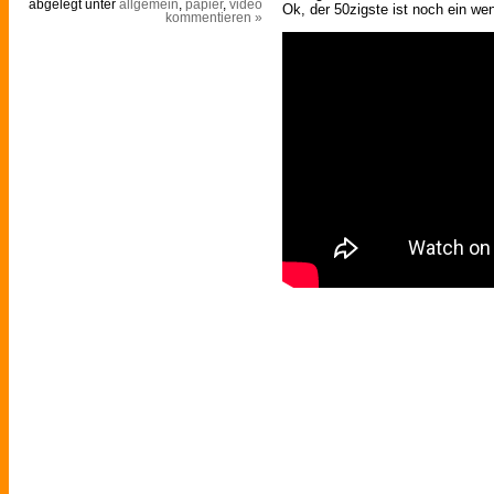
abgelegt unter
allgemein
,
papier
,
video
Ok, der 50zigste ist noch ein wen
kommentieren »