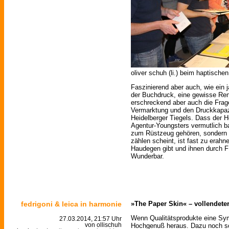
oliver schuh (li.) beim haptische
Faszinierend aber auch, wie ein 
der Buchdruck, eine gewisse Ren
erschreckend aber auch die Fra
Vermarktung und den Druckkapaz
Heidelberger Tiegels. Dass der 
Agentur-Youngsters vermutlich ba
zum Rüstzeug gehören, sondern
zählen scheint, ist fast zu erah
Haudegen gibt und ihnen durch 
Wunderbar.
fedrigoni & leica in harmonie
»The Paper Skin« – vollendete
Wenn Qualitätsprodukte eine Sy
27.03.2014, 21:57 Uhr
Hochgenuß heraus. Dazu noch so
von ollischuh