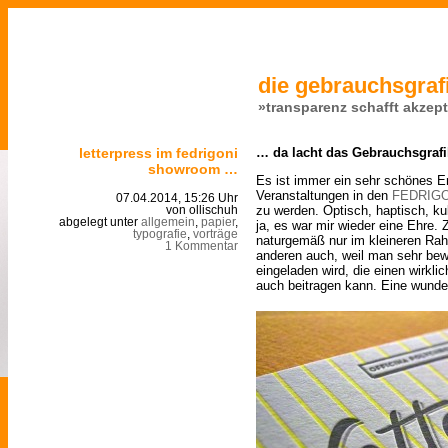
die gebrauchsgrafi
»transparenz schafft akzep
letterpress im fedrigoni
… da lacht das Gebrauchsgrafi
showroom …
Es ist immer ein sehr schönes E
Veranstaltungen in den
FEDRIGO
07.04.2014, 15:26 Uhr
zu werden. Optisch, haptisch, k
von ollischuh
abgelegt unter
allgemein
,
papier
,
ja, es war mir wieder eine Ehre.
typografie
,
vorträge
naturgemäß nur im kleineren Rah
1 Kommentar
anderen auch, weil man sehr b
eingeladen wird, die einen wirkl
auch beitragen kann. Eine wund