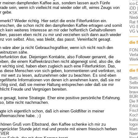
r meinen dampfenden Kaffee aus, sondern lassen auch Fünfe
ico-D
rade sein, wenn ich vielleicht mal wieder oder oft, wirres Zeugs von
iDD 
r gebe.
KSK 
Nied
merkt? Wieder richtig. Hier setzt die erste Filterfunktion ein.
Rat 
nschen, die schon nicht den dampfenden Kaffee ertragen und somit
VG 
ch kein weiteres Interesse an mir oder hoffentlich Gehaltvollerem
VG 
ben, passen eben nicht zu mir und verziehen sich dann auch wieder
nz von selbst. Also, was bleibt, das passt. Vereinfacht gesagt.
die 
h wäre aber ja nicht Gebrauchsgrafiker, wenn ich nicht noch den
FON
eitnutzen sähe.
Verl
lterfunktion due. Diejenigen Kontakte, also Follower genannt, die
Werk
eiben, die einem Kaffeekränzchen nicht abgeneigt sind, also die, die
r wichtig sind, haben eben zugleich auch eine Filterfunktion. Das,
die 
s diese Menschen von sich geben, kommentieren und verlinken, ist
 mir wert zu lesen, aufzunehmen oder zu beachten. Es sind eben
Bett
rgefilterte Informationen von denen ich annehmen kann, daß sie mir
Selb
chtig sind, daß sie meiner Haltung entsprechen oder daß sie mir
bran
hlicht Freude und Vergnügen bereiten.
brav
BÜR
e gesagt, keine Strategie. Eher eine positive persönliche Erfahrung.
Die 
so, bitte nicht nachmachen.
Erkl
Fisc
gte ich eigentlich schon, daß ich einen Goldfilter in meiner
Koch
ffeemaschine habe. ;-)
kult
logo
hönen Gruß vom Elbstrand, den Kaffee schenke ich mir zu
Mart
rgerückter Stunde jetzt mal und proste mit einem friesisch herben
Nae
EVER