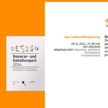
d
»
das kaffeefilterprinzip
Da
Di
pe
04.11.2011, 21:40 Uhr
von ollischuh
er
abgelegt unter
allgemein
,
goldwert
,
si
transparenz
pr
4 Kommentare