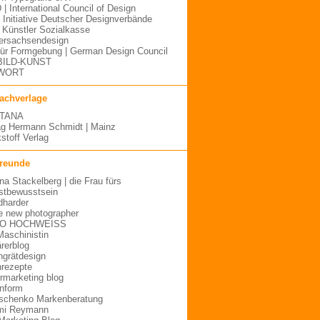
 | International Council of Design
| Initiative Deutscher Designverbände
Künstler Sozialkasse
ersachsendesign
für Formgebung | German Design Council
BILD-KUNST
WORT
fachverlage
TANA
ag Hermann Schmidt | Mainz
stoff Verlag
freunde
ina Stackelberg | die Frau fürs
stbewusstsein
dharder
e new photographer
O HOCHWEISS
Maschinistin
ärerblog
hgrätdesign
rezepte
urmarketing blog
inform
schenko Markenberatung
mi Reymann