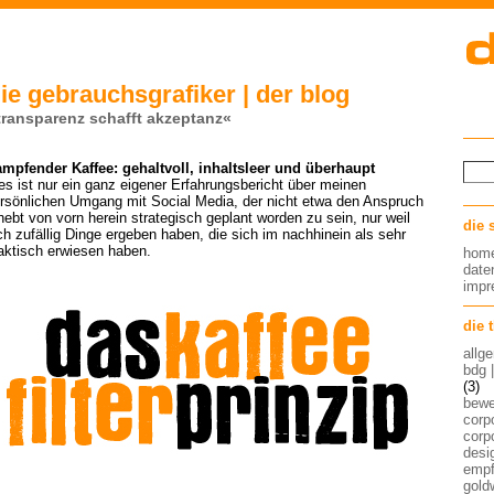
ie gebrauchsgrafiker | der blog
transparenz schafft akzeptanz«
mpfender Kaffee: gehaltvoll, inhaltsleer und überhaupt
es ist nur ein ganz eigener Erfahrungsbericht über meinen
rsönlichen Umgang mit Social Media, der nicht etwa den Anspruch
hebt von vorn herein strategisch geplant worden zu sein, nur weil
die 
ch zufällig Dinge ergeben haben, die sich im nachhinein als sehr
aktisch erwiesen haben.
hom
date
imp
die 
allg
bdg 
(3)
bew
corp
corp
desig
empf
gold