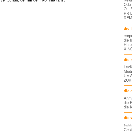
NewM
iver Schuh, der mit dem Komma tanzt
Ode 
Olli
PR D
RE
die 
corp
die 
Ehre
XING
die 
Lexi
Medi
UMW
ZUK
die 
Anm
die 
die 
die 
Buchh
Gest