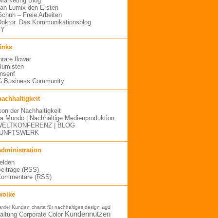
arketing Blog
an Lumix den Ersten
 Schuh – Freie Arbeiten
oktor. Das Kommunikationsblog
MY
links
orate flower
blumisten
nsenf
 Business Community
nachhaltigkeit
kon der Nachhaltigkeit
a Mundo | Nachhaltige Medienproduktion
ELTKONFERENZ | BLOG
UNFTSWERK
administration
elden
Beiträge (RSS)
Kommentare (RSS)
wolke
agd
Kunden
charta für nachhaltiges design
andel
Kundennutzen
altung
Corporate Color