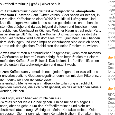
konz
s kaffeefilterprinzip | grafik | oliver schuh
kreat
lage
m Kaffeefilterprinzip geht der fast allmorgendliche
»dampfende
mark
ffee vom Elbstrand«
auf Twitter voraus. Oder sagen wir besser, in
nach
r virtuellen Kaffeeküche einer Web2.0-multikulti-Luftagentur. Und
papi
kanntlich, irgendwo hatte ich es schon geschrieben, entstehen die
publ
sten Gespräche und daraus folgend die Ideen und Impulse in den
semi
ffeeküchen. Überhaupt in Küchen. Welcher Raum ist auf jeder Party
tran
m bersten gefüllt? Richtig. Die Küche. Und warum gibt es dort die
typo
sten Gespräche? Weil sich dort alles trifft. Quer Beet. Die Chancen
vide
dere Meinungen und eben Impulse einzufangen sind deutlich höher,
vort
s stets mit den gleichen Fachidioten das selbe Problem zu wälzen.
wett
d was macht man als freundlicher Zeitgenosse, wenn man morgens
s Großraumbüro kommt? Auch richtig. Man begrüßt sich mit einem
die 
mpfenden Kaffee. Zum Beispiel. Das lockert, ist familär, hilft einen
Desi
er die ersten Startschwierigkeiten und macht wach.
Desi
font
s zum Kaffee kann vermutlich noch jeder folgen, aber was will uns
typog
r unverbesserliche Gebrauchsgrafiker denn nun mit dem Filterprinzip
typo
gen, denkt wohl der geneigte Leser.
nz einfach. Meine völlig unmaßgebliche Erfahrung ist schlicht:
ejenigen Kontakte, die sich nicht genervt, ob des alltäglichen Rituals
die 
wenden, bleiben.
BDG 
per Logik, was? Aber warum bleiben sie?
Komm
 wird es sicher viele Gründe geben. Einige meine ich sogar zu
Deut
nnen, aber es geht ja um das Kaffeefilterprinzip und nicht um
f:mp
lbstbeweihräucherung. Wichtig ist: Meine Kontakte bleiben. Oder
Foru
ch besser: Die mir sehr wichtigen Kontakte bleiben. Sie halten nicht
Foru