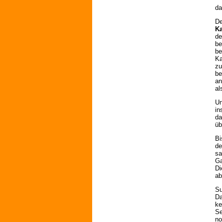
da
De
Ka
de
be
be
Ka
zu
be
an
al
Un
in
da
üb
Bi
de
sa
Ga
Di
ab
Su
Da
ke
Se
no