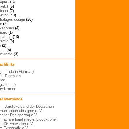
epte
(13)
ivität
(5)
rfeuer
(7)
eting
(40)
haltiges design
(20)
er
(2)
ikationen
(4)
nare
(1)
sparenz
(13)
grafie
(8)
o
(1)
räge
(5)
bewerbe
(3)
fachlinks
gn made in Germany
gn Tagebuch
blog
rafie.info
lexikon.de
fachverbände
– Berufsverband der Deutschen
unikationsdesigner e. V.
scher Designertag e.V.
 | fachverband medienproduktioner
m für Entwerfen e.V.
m Typografie e.V.