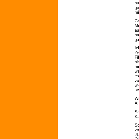
nu
ge
mi
Ge
Me
au
ha
ga
Ic
Zw
Fi
bl
mi
wa
es
vo
wi
sc
Wi
Al
Sa
Ka
Sc
vo
J