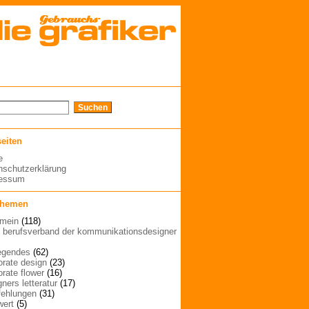
seiten
e
nschutzerklärung
ressum
themen
emein
(118)
| berufsverband der kommunikationsdesigner
egendes
(62)
orate design
(23)
orate flower
(16)
ners letteratur
(17)
ehlungen
(31)
wert
(5)