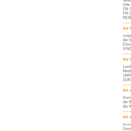
NewM
Ode 
Olli
PR D
RE
die 
corp
die 
Ehre
XING
die 
Lexi
Medi
UMW
ZUK
die 
Anm
die 
die 
die 
Buchh
Gest