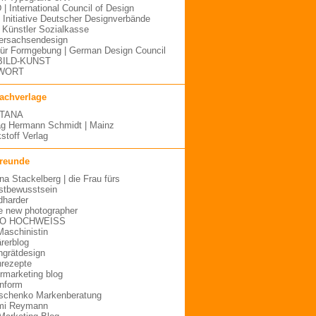
 | International Council of Design
| Initiative Deutscher Designverbände
Künstler Sozialkasse
ersachsendesign
für Formgebung | German Design Council
BILD-KUNST
WORT
fachverlage
TANA
ag Hermann Schmidt | Mainz
stoff Verlag
freunde
ina Stackelberg | die Frau fürs
stbewusstsein
dharder
e new photographer
O HOCHWEISS
Maschinistin
ärerblog
hgrätdesign
rezepte
urmarketing blog
inform
schenko Markenberatung
mi Reymann