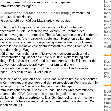
konz
sch bekommen. Nur so kommt es zu gelungenen
kreat
mmunikationslösungen.
lage
er
Fachverband der Medienproduktioner (f:mp.)
versteht und
mark
terstützt diese Haltung.
nach
r Geschäftsführer Rüdiger Maaß drückt es so aus:
papi
publ
reative und Designer sind ein wesentlicher Bestandteil der
semi
ozesskette für die Gestehung von Medien. Im Rahmen der
tran
dienkonvergenz bekommt das Thema Netzwerken eine vollkommen
typo
ue Bedeutung. Alle maßgeblich beteiligten Personen sollten mehr
vide
hulterschluss suchen um gegenseitig voneinander zu profitieren.
vort
sofern ist die Initiative »die gebrauchsgrafiker« von Oliver Schuh
wett
nau der richtige Weg.
türlich geht es nicht nur um Netzwerken, sondern auch um die
die 
rizonterweiterung. Dabei spielt die Aus- und Weiterbildung eine
chtige Rolle. Aus diesem Grund unterstützen wir alle Teilnehmer der
Desi
itiative »die gebrauchsgrafiker« mit einem jährlichen
Desi
minargutschein des f:mp. in Höhe von 50 Euro. Bei Interesse
font
nden Sie sich bitte an Oliver Schuh…”
typog
typo
ne feine Sache, wie ich finde. Denn das Wissen um die Machbarkeit
n Kommunikationslösungen und den reibungslosen Workflow dorthin,
die 
t eine ganz große Stellschraube hin zu nachhaltigem
mmunikationsdesign. Für die Freunde unseres Kreativverbundes,
BDG 
e sich in der
XING Gruppe »die gebrauchsgrafiker«
sammeln,
Komm
danke ich mich stellvertretend. Das Schöne, sollten sich Themen
Deut
s unserer Reihe ergeben, sind weiter Seminarformate denkbar. Wir
f:mp
beiten daran. ;-)
Foru
Foru