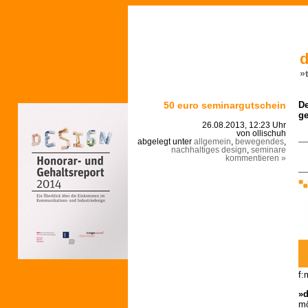
d
»
50 euro seminargutschein
De
ge
26.08.2013, 12:23 Uhr
von ollischuh
abgelegt unter
allgemein
,
bewegendes
,
nachhaltiges design
,
seminare
kommentieren »
f:
»d
mö