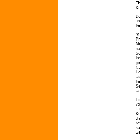
Ti
Ko
D
un
Ih
“K
Pr
Me
ne
Sc
In
ge
Na
Ho
wi
In
Se
we
Ei
vo
is
Ko
di
be
au
ar