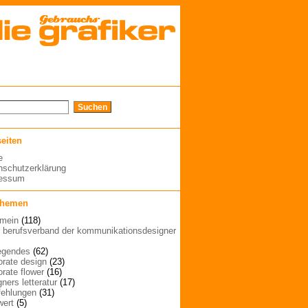
seiten
e
nschutzerklärung
ressum
themen
emein
(118)
| berufsverband der kommunikationsdesigner
egendes
(62)
orate design
(23)
orate flower
(16)
ners letteratur
(17)
ehlungen
(31)
wert
(5)