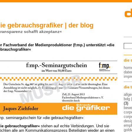
ie gebrauchsgrafiker | der blog
transparenz schafft akzeptanz«
r Fachverband der Medienproduktioner (f:mp.) unterstützt »die
brauchsgrafiker«
die 
hom
date
imp
die 
allg
bdg 
(3)
bew
corp
corp
mp. seminargutschein für »die gebrauchsgrafiker«
desig
empf
ie gebrauchsgrafiker«
stehen auf echte Verbindungen. Und sie
gold
chten alle am Kommunikationsprozess Beteiligten wieder an einen