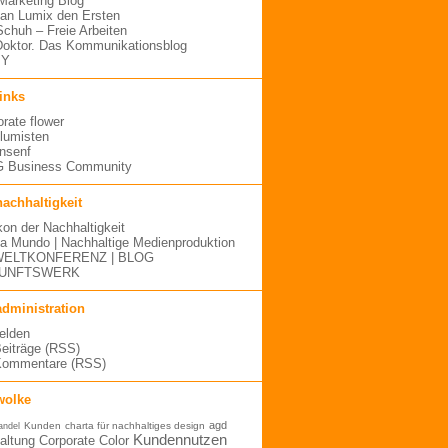
arketing Blog
an Lumix den Ersten
 Schuh – Freie Arbeiten
oktor. Das Kommunikationsblog
MY
links
orate flower
blumisten
nsenf
 Business Community
nachhaltigkeit
kon der Nachhaltigkeit
a Mundo | Nachhaltige Medienproduktion
ELTKONFERENZ | BLOG
UNFTSWERK
administration
elden
Beiträge (RSS)
Kommentare (RSS)
wolke
agd
Kunden
charta für nachhaltiges design
andel
Kundennutzen
altung
Corporate Color