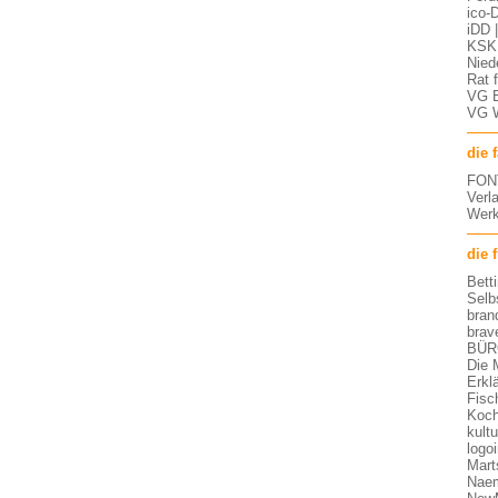
ico-D
iDD 
KSK 
Nied
Rat 
VG 
VG 
die 
FON
Verl
Werk
die 
Bett
Selb
bran
brav
BÜR
Die 
Erkl
Fisc
Koch
kult
logo
Mart
Nae