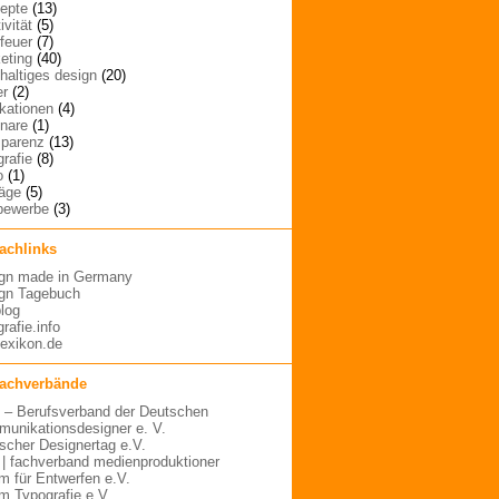
epte
(13)
ivität
(5)
rfeuer
(7)
eting
(40)
haltiges design
(20)
er
(2)
ikationen
(4)
nare
(1)
sparenz
(13)
grafie
(8)
o
(1)
räge
(5)
bewerbe
(3)
fachlinks
gn made in Germany
gn Tagebuch
blog
rafie.info
lexikon.de
fachverbände
– Berufsverband der Deutschen
unikationsdesigner e. V.
scher Designertag e.V.
 | fachverband medienproduktioner
m für Entwerfen e.V.
m Typografie e.V.