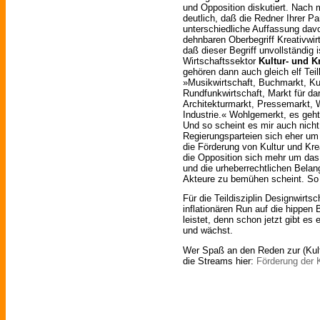
und Opposition diskutiert. Nach
deutlich, daß die Redner Ihrer Par
unterschiedliche Auffassung davo
dehnbaren Oberbegriff Kreativwi
daß dieser Begriff unvollständig
Wirtschaftssektor
Kultur- und Kr
gehören dann auch gleich elf Teil
»Musikwirtschaft, Buchmarkt, Ku
Rundfunkwirtschaft, Markt für da
Architekturmarkt, Pressemarkt,
Industrie.« Wohlgemerkt, es geht
Und so scheint es mir auch nicht
Regierungsparteien sich eher um 
die Förderung von Kultur und Kr
die Opposition sich mehr um da
und die urheberrechtlichen Belang
Akteure zu bemühen scheint. So
Für die Teildisziplin Designwirtsc
inflationären Run auf die hippen
leistet, denn schon jetzt gibt es
und wächst.
Wer Spaß an den Reden zur (Kultu
die Streams hier:
Förderung der K