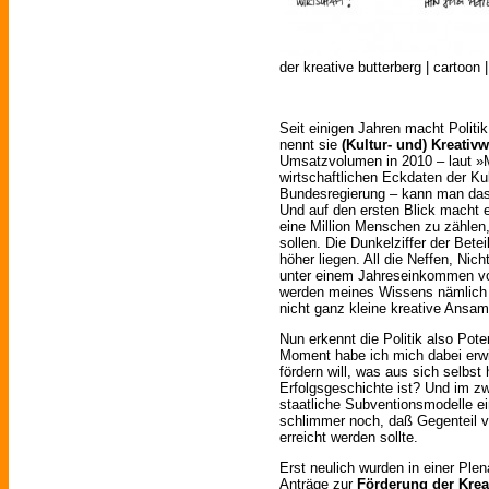
der kreative butterberg | cartoon 
Seit einigen Jahren macht Polit
nennt sie
(Kultur- und) Kreativw
Umsatzvolumen in 2010 – laut »
wirtschaftlichen Eckdaten der Kul
Bundesregierung – kann man das
Und auf den ersten Blick macht e
eine Million Menschen zu zählen,
sollen. Die Dunkelziffer der Betei
höher liegen. All die Neffen, Nich
unter einem Jahreseinkommen von
werden meines Wissens nämlich n
nicht ganz kleine kreative Ansa
Nun erkennt die Politik also Poten
Moment habe ich mich dabei erw
fördern will, was aus sich selbst
Erfolgsgeschichte ist? Und im zw
staatliche Subventionsmodelle ein,
schlimmer noch, daß Gegenteil v
erreicht werden sollte.
Erst neulich wurden in einer Plen
Anträge zur
Förderung der Kreat