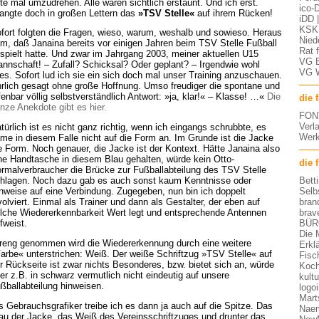
tte mal umzudrehen. Alle waren sichtlich erstaunt. Und ich erst.
ico-D
angte doch in großen Lettern das
»TSV Stelle«
auf ihrem Rücken!
iDD 
KSK 
fort folgten die Fragen, wieso, warum, weshalb und sowieso. Heraus
Nied
m, daß Janaina bereits vor einigen Jahren beim TSV Stelle Fußball
Rat 
spielt hatte. Und zwar im Jahrgang 2003, meiner aktuellen U15
VG 
nnschaft! – Zufall? Schicksal? Oder geplant? – Irgendwie wohl
VG 
les. Sofort lud ich sie ein sich doch mal unser Training anzuschauen.
rlich gesagt ohne große Hoffnung. Umso freudiger die spontane und
fenbar völlig selbstverständlich Antwort: »ja, klar!« – Klasse! …«
Die
die 
nze Anekdote gibt es hier.
FON
Verl
türlich ist es nicht ganz richtig, wenn ich eingangs schrubbte, es
Werk
me in diesem Falle nicht auf die Form an. Im Grunde ist die Jacke
e Form. Noch genauer, die Jacke ist der Kontext. Hätte Janaina also
ne Handtasche in diesem Blau gehalten, würde kein Otto-
die 
rmalverbraucher die Brücke zur Fußballabteilung des TSV Stelle
Bett
hlagen. Noch dazu gab es auch sonst kaum Kenntnisse oder
Selb
nweise auf eine Verbindung. Zugegeben, nun bin ich doppelt
bran
volviert. Einmal als Trainer und dann als Gestalter, der eben auf
brav
lche Wiedererkennbarkeit Wert legt und entsprechende Antennen
BÜR
fweist.
Die 
reng genommen wird die Wiedererkennung durch eine weitere
Erkl
arbe« unterstrichen: Weiß. Der weiße Schriftzug »TSV Stelle« auf
Fisc
r Rückseite ist zwar nichts Besonderes, bzw. bietet sich an, würde
Koch
er z.B. in schwarz vermutlich nicht eindeutig auf unsere
kult
ßballabteilung hinweisen.
logo
Mart
s Gebrauchsgrafiker treibe ich es dann ja auch auf die Spitze. Das
Nae
au der Jacke, das Weiß des Vereinsschriftzuges und drunter das