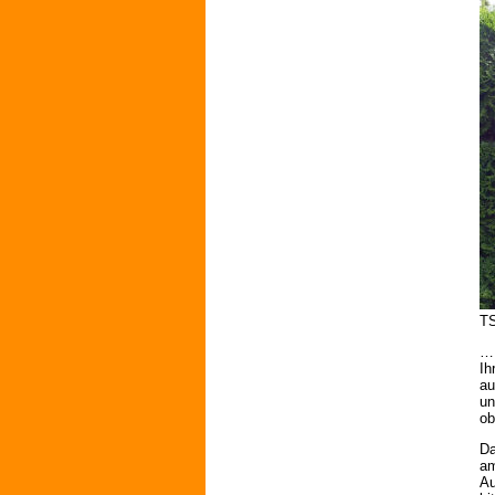
TS
… 
Ih
au
un
ob
Da
am
Au