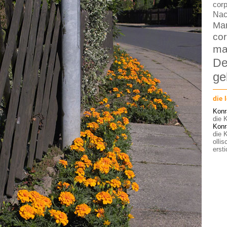
corp
Nac
Ma
cor
ma
De
ge
die 
Konr
die K
Konr
die K
olli
ersti