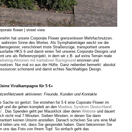
rporate flower | street view
nehin hat unsere Corporate Flower grenzenlosen Mehrfachnutzen.
 wahrsten Sinne des Wortes. Als Symphatieträger weckt sie die
bensgeister, verschönert triste Straßenzüge, transportiert unsere
usfarbe HKS 6 und damit einen Teil unseres Corporate Designs und
ent uns als Referenzprojekt, in dem wir z.B. auf extra Terrain reale
rketing-Aktionen mit karitativen Background
ersinnen und
setzen. Nur mal so aus der Hüfte. Ganz nebenbei bemerkt: absolut
ssourcen schonend und damit echtes Nachhaltiges Design.
leine Viralkampagne für 5 €«
tzenNetzwerk aktivieren: Freunde, Kunden und Kontakte
e Sache ist geritzt: Sie erstehen für 5 € eine Coporate Flower im
pf und die gehen komplett an den
Moebius Syndrom Deutschland
V.
. Das Spenden geht per Mausklick über deren
Website
und dauert
ch nicht mal 7 Minuten. Sieben Minuten, in denen Sie dann
rantiert keinen Unsinn anstellen. Danach schicken Sie uns eine Mail
d teilen uns mit, dass Sie gespendet haben. Dann bekommen Sie
n uns das Foto von Ihrem Topf. So einfach geht das.