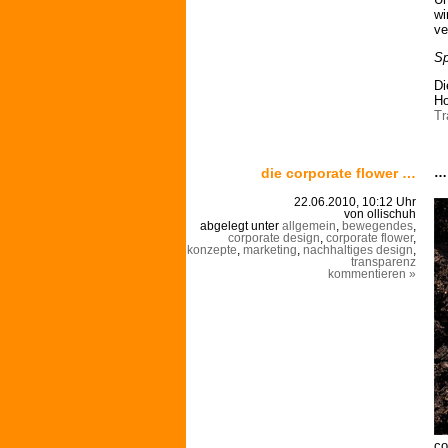
wi
ve
Sp
Di
Ho
Tr
die corporate flower …
… 
22.06.2010, 10:12 Uhr
von ollischuh
abgelegt unter
allgemein
,
bewegendes
,
corporate design
,
corporate flower
,
konzepte
,
marketing
,
nachhaltiges design
,
transparenz
kommentieren »
co