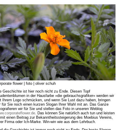
rporate flower | foto | oliver schuh
e Geschichte ist hier noch nicht zu Ende. Diesen Topf
udentenblumen in der Hausfarbe »die gebrauchsgrafiker« werden wir
t Ihrem Logo schmücken, und wenn Sie Lust dazu haben, bringen
r für Sie noch einen kurzen Slogan Ihrer Wahl mit an. Das Ganze
tografieren wir für Sie und stellen das Foto in unseren Weblog
w.corporateflower.de
. Das können Sie natürlich auch tun und leisten
mit einen Beitrag zur Bekanntheitssteigerung des Moebius Vereins,
rer Firma oder Ich-Marke. Win-win wie aus dem Lehrbuch.
d die Geschichte ist immer noch nicht zu Ende. Der beste Slogan