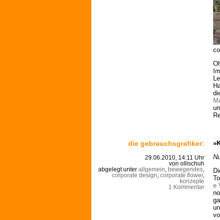
co
Oh
Im
Le
Ha
di
Ma
um
Re
die gebrauchsgrafiker:
»K
Nu
29.06.2010, 14:11 Uhr
von ollischuh
abgelegt unter
allgemein
,
bewegendes
,
Di
corporate design
,
corporate flower
,
To
konzepte
e.
1 Kommentar
no
ga
un
vo