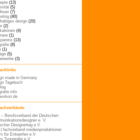
epte
(13)
ivität
(5)
rfeuer
(7)
eting
(40)
haltiges design
(20)
er
(2)
ikationen
(4)
nare
(1)
sparenz
(13)
grafie
(8)
o
(1)
räge
(5)
bewerbe
(3)
fachlinks
gn made in Germany
gn Tagebuch
blog
rafie.info
lexikon.de
fachverbände
– Berufsverband der Deutschen
unikationsdesigner e. V.
scher Designertag e.V.
 | fachverband medienproduktioner
m für Entwerfen e.V.
m Typografie e.V.