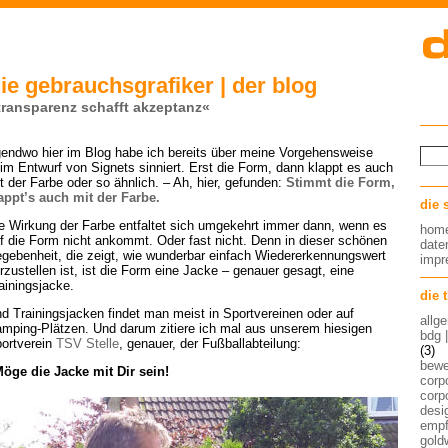
ie gebrauchsgrafiker | der blog
transparenz schafft akzeptanz«
gendwo hier im Blog habe ich bereits über meine Vorgehensweise
im Entwurf von Signets sinniert. Erst die Form, dann klappt es auch
t der Farbe oder so ähnlich. – Ah, hier, gefunden:
Stimmt die Form,
appt’s auch mit der Farbe.
die 
e Wirkung der Farbe entfaltet sich umgekehrt immer dann, wenn es
hom
f die Form nicht ankommt. Oder fast nicht. Denn in dieser schönen
date
gebenheit, die zeigt, wie wunderbar einfach Wiedererkennungswert
imp
rzustellen ist, ist die Form eine Jacke – genauer gesagt, eine
ainingsjacke.
die 
d Trainingsjacken findet man meist in Sportvereinen oder auf
allg
mping-Plätzen. Und darum zitiere ich mal aus unserem hiesigen
bdg 
ortverein
TSV Stelle
, genauer, der Fußballabteilung:
(3)
bew
öge die Jacke mit Dir sein!
corp
corp
desig
empf
gold