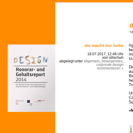
d
»
die macht der farbe
Ir
be
mi
18.07.2017, 12:48 Uhr
von ollischuh
kl
abgelegt unter
allgemein
,
bewegendes
,
corporate design
Di
kommentieren »
au
Be
he
Tr
Un
Ca
Sp
»M