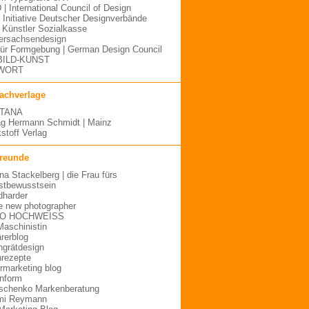
 | International Council of Design
| Initiative Deutscher Designverbände
Künstler Sozialkasse
ersachsendesign
für Formgebung | German Design Council
BILD-KUNST
WORT
fachverlage
TANA
ag Hermann Schmidt | Mainz
stoff Verlag
freunde
ina Stackelberg | die Frau fürs
stbewusstsein
dharder
e new photographer
O HOCHWEISS
Maschinistin
ärerblog
hgrätdesign
rezepte
urmarketing blog
inform
schenko Markenberatung
mi Reymann