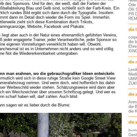
NewM
lb des Sponsors. Und für den, der weiß, daß die Farben der
Ode 
ßballabteilung Blau und Gelb sind, schließt sich der Farb-Kreis. Ein
Olli
rklich rundes Bild ergibt sich dann durch die Typografie. Insofern
PR D
mmt dann im Detail doch wieder die Form ins Spiel. Immerhin.
RE
ttlerweile zieht sich diese Kombination durch Trikots,
ainingsanzüge, Website, Facebook und Plakate.
die 
 liegt aber auch in der Natur eines ehrenamtlich geführten Vereins,
corp
ß jeder engagierte Trainer, jeder Verantwortliche, jeder Sponsor so
die 
ine eigenen Vorstellungen verwirklicht haben will. Obwohl,
Ehre
nchesmal ist es in Unternehmen nicht anders und so wird völlig
XING
ne Not die Wiedererkennbarkeit untergraben.
die 
Lexi
nn man erahnen, wo die gebrauchsgrafiker Ideen entwickeln
Medi
rmutlich wird sich in diese ruhige Straße kein Google Street View
UMW
merafahrzeug verirren. Und wenn doch, wird hoffentlich bis dahin
ZUK
ser Werbeschild wieder stehen. Schätzungsweise wird dann aber
ch ein Weichzeichner über unseren Schriftzug gelegt. Und wer es
die 
nn scharf haben will, darf zahlen. Auch blöd.
Anm
nn sagen wir es lieber durch die Blume:
die 
die 
die 
Buchh
Gest