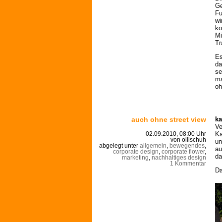
Ge
Fu
wi
ko
Mi
Tr
Es
da
se
ma
oh
auch ohne street view
ka
Ve
Ka
02.09.2010, 08:00 Uhr
von ollischuh
un
abgelegt unter
allgemein
,
bewegendes
,
au
corporate design
,
corporate flower
,
da
marketing
,
nachhaltiges design
1 Kommentar
Da