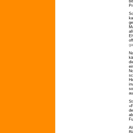
bi
Pr
So
ka
ge
Ma
al
Eh
of
ga
Na
kä
di
ei
No
sc
Hi
in
so
au
St
»F
de
ab
Fu
Al
Bl