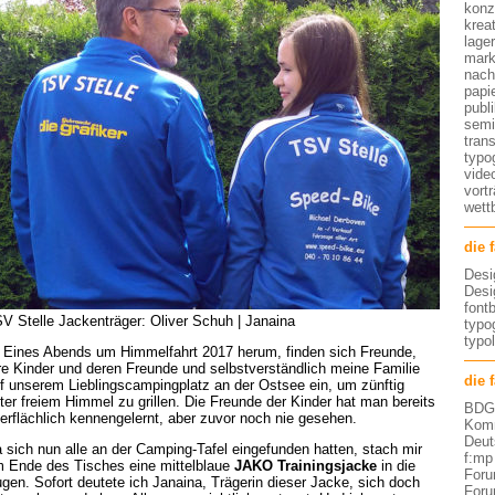
konz
kreat
lage
mark
nach
papi
publ
semi
tran
typo
vide
vort
wett
die 
Desi
Desi
font
V Stelle Jackenträger: Oliver Schuh | Janaina
typog
typo
Eines Abends um Himmelfahrt 2017 herum, finden sich Freunde,
re Kinder und deren Freunde und selbstverständlich meine Familie
die 
f unserem Lieblingscampingplatz an der Ostsee ein, um zünftig
ter freiem Himmel zu grillen. Die Freunde der Kinder hat man bereits
BDG 
erflächlich kennengelernt, aber zuvor noch nie gesehen.
Komm
Deut
 sich nun alle an der Camping-Tafel eingefunden hatten, stach mir
f:mp
 Ende des Tisches eine mittelblaue
JAKO Trainingsjacke
in die
Foru
gen. Sofort deutete ich Janaina, Trägerin dieser Jacke, sich doch
Foru