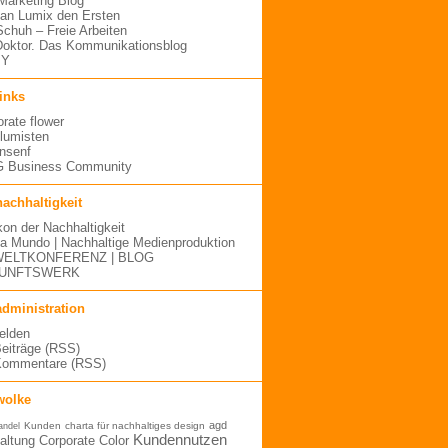
arketing Blog
an Lumix den Ersten
 Schuh – Freie Arbeiten
oktor. Das Kommunikationsblog
MY
links
orate flower
blumisten
nsenf
 Business Community
nachhaltigkeit
kon der Nachhaltigkeit
a Mundo | Nachhaltige Medienproduktion
ELTKONFERENZ | BLOG
UNFTSWERK
administration
elden
Beiträge (RSS)
Kommentare (RSS)
wolke
agd
Kunden
charta für nachhaltiges design
andel
Kundennutzen
altung
Corporate Color