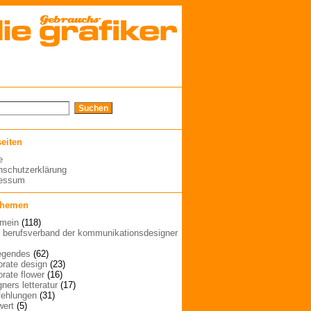
seiten
e
nschutzerklärung
ressum
themen
emein
(118)
| berufsverband der kommunikationsdesigner
egendes
(62)
orate design
(23)
orate flower
(16)
ners letteratur
(17)
ehlungen
(31)
wert
(5)