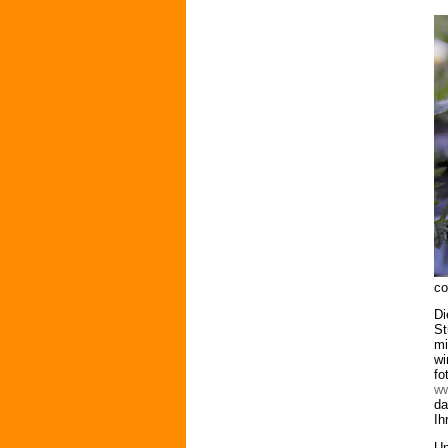
co
Di
St
mi
wi
fo
ww
da
Ih
Un