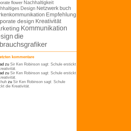
orate flower
Nachhaltigkeit
Netzwerk
buch
hhaltiges Design
rkenkommunikation
Empfehlung
Kreativität
porate design
Kommunikation
rketing
die
sign
brauchsgrafiker
letzten kommentare
ad
zu
Sir Ken Robinson sagt: Schule erstickt
reativität.
ad
zu
Sir Ken Robinson sagt: Schule erstickt
reativität.
schuh
zu
Sir Ken Robinson sagt: Schule
ckt die Kreativität.