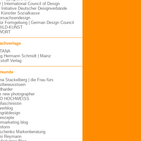
 | International Council of Design
| Initiative Deutscher Designverbände
Künstler Sozialkasse
ersachsendesign
für Formgebung | German Design Council
BILD-KUNST
WORT
fachverlage
TANA
ag Hermann Schmidt | Mainz
stoff Verlag
freunde
ina Stackelberg | die Frau fürs
stbewusstsein
dharder
e new photographer
O HOCHWEISS
Maschinistin
ärerblog
hgrätdesign
rezepte
urmarketing blog
inform
schenko Markenberatung
mi Reymann