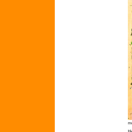
mo
Hi