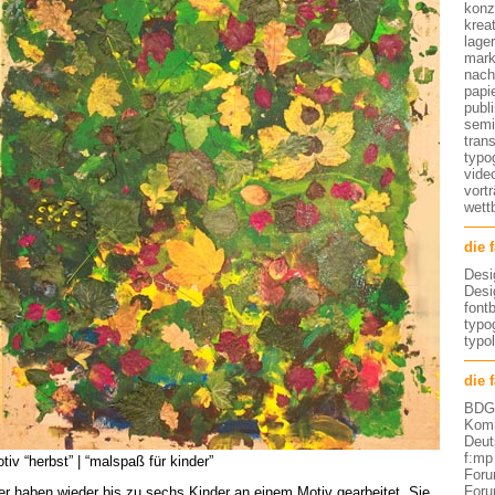
konz
kreat
lage
mark
nach
papi
publ
semi
tran
typo
vide
vort
wett
die 
Desi
Desi
font
typog
typo
die 
BDG 
Komm
Deut
f:mp
tiv “herbst” | “malspaß für kinder”
Foru
Foru
er haben wieder bis zu sechs Kinder an einem Motiv gearbeitet. Sie