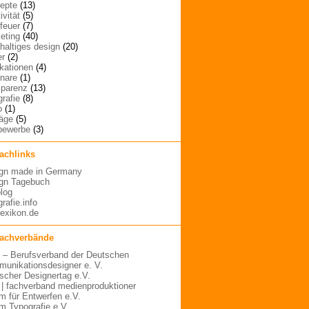
epte
(13)
ivität
(5)
rfeuer
(7)
eting
(40)
haltiges design
(20)
er
(2)
ikationen
(4)
nare
(1)
sparenz
(13)
grafie
(8)
o
(1)
räge
(5)
bewerbe
(3)
fachlinks
gn made in Germany
gn Tagebuch
blog
rafie.info
lexikon.de
fachverbände
– Berufsverband der Deutschen
unikationsdesigner e. V.
scher Designertag e.V.
 | fachverband medienproduktioner
m für Entwerfen e.V.
m Typografie e.V.