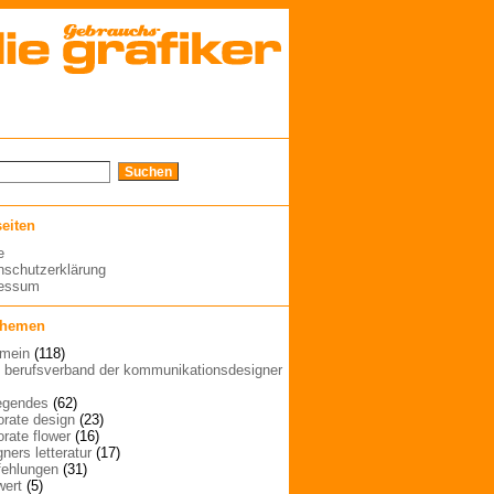
seiten
e
nschutzerklärung
ressum
themen
emein
(118)
| berufsverband der kommunikationsdesigner
egendes
(62)
orate design
(23)
orate flower
(16)
ners letteratur
(17)
ehlungen
(31)
wert
(5)