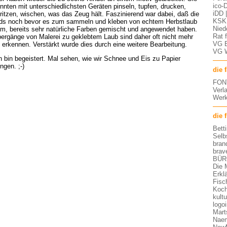
ico-D
nnten mit unterschiedlichsten Geräten pinseln, tupfen, drucken,
iDD 
ritzen, wischen, was das Zeug hält. Faszinierend war dabei, daß die
KSK 
ds noch bevor es zum sammeln und kleben von echtem Herbstlaub
Nied
m, bereits sehr natürliche Farben gemischt und angewendet haben.
Rat 
ergänge von Malerei zu geklebtem Laub sind daher oft nicht mehr
VG 
 erkennen. Verstärkt wurde dies durch eine weitere Bearbeitung.
VG 
h bin begeistert. Mal sehen, wie wir Schnee und Eis zu Papier
ingen. ;-)
die 
FON
Verl
Werk
die 
Bett
Selb
bran
brav
BÜR
Die 
Erkl
Fisc
Koch
kult
logo
Mart
Nae