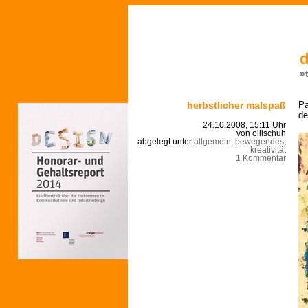
d
»
herbstlicher malspaß
Pa
de
24.10.2008, 15:11 Uhr
von ollischuh
abgelegt unter
allgemein
,
bewegendes
,
kreativität
1 Kommentar