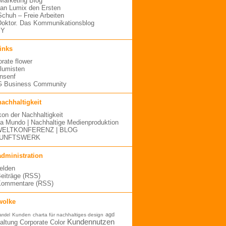
arketing Blog
an Lumix den Ersten
 Schuh – Freie Arbeiten
oktor. Das Kommunikationsblog
MY
links
orate flower
blumisten
nsenf
 Business Community
nachhaltigkeit
kon der Nachhaltigkeit
a Mundo | Nachhaltige Medienproduktion
ELTKONFERENZ | BLOG
UNFTSWERK
administration
elden
Beiträge (RSS)
Kommentare (RSS)
wolke
agd
Kunden
charta für nachhaltiges design
andel
Kundennutzen
altung
Corporate Color