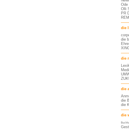
NewM
Ode 
Olli
PR D
RE
die 
corp
die 
Ehre
XING
die 
Lexi
Medi
UMW
ZUK
die 
Anm
die 
die 
die 
Buchh
Gest