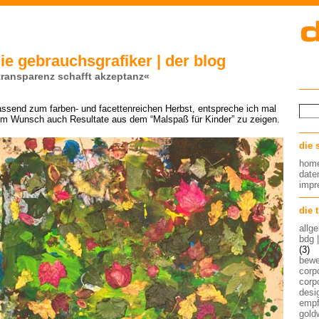
ie gebrauchsgrafiker | der blog
transparenz schafft akzeptanz«
ssend zum farben- und facettenreichen Herbst, entspreche ich mal
m Wunsch auch Resultate aus dem “Malspaß für Kinder” zu zeigen.
die 
hom
date
imp
die 
allg
bdg 
(3)
bew
corp
corp
desig
empf
gold