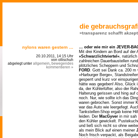
die gebrauchsgrafi
»transparenz schafft akzep
nylons waren gestern …
… oder wie mir ein JEVER-BAG
Mit drei Kindern an Bord auf der
»Schwarzlichtviertel«
, natürlic
20.10.2011, 14:15 Uhr
von ollischuh
zahlreichen Dauerbaustellen run
abgelegt unter
allgemein
,
bewegendes
plötzliches Scheppern und Schn
kommentieren »
FORD
. Gott sei Dank ca. 200 m 
»Harburger Berge«, Standstreifen
gesperrt und kurz vor einspurige
hätte was gegeben! Also, Glück 
da, der Kühlerlüfter, also der Ra
Halterung gerissen und hing auf d
noch. Nur, wie sollte ich das Ding
waren gebrochen. Sonst immer K
war das Auto wie leergefegt. Au
Tankstellen-Shop ergab keine Hil
leiden. Der
MacGyver
in mir sah
den Kühler gewickelt. Pustekuche
und ließ sich nicht so ohne weit
als mein Blick auf einen meiner
Noch frisch verpackt, als Beiga