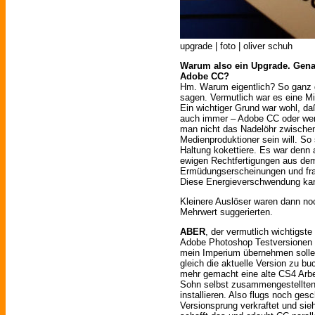
upgrade | foto | oliver schuh
Warum also ein Upgrade. Gena
Adobe CC?
Hm. Warum eigentlich? So ganz g
sagen. Vermutlich war es eine 
Ein wichtiger Grund war wohl, da
auch immer – Adobe CC oder wen
man nicht das Nadelöhr zwische
Medienproduktioner sein will. So
Haltung kokettiere. Es war denn
ewigen Rechtfertigungen aus de
Ermüdungserscheinungen und fran
Diese Energieverschwendung kan
Kleinere Auslöser waren dann noc
Mehrwert suggerierten.
ABER
, der vermutlich wichtigst
Adobe Photoshop Testversionen p
mein Imperium übernehmen sollen
gleich die aktuelle Version zu bu
mehr gemacht eine alte CS4 Arbe
Sohn selbst zusammengestellten
installieren. Also flugs noch ge
Versionsprung verkraftet und si