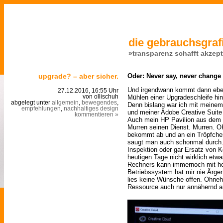
die gebrauchsgrafi
»transparenz schafft akzep
upgrade? – aber sicher.
Oder: Never say, never change
Und irgendwann kommt dann ebe
27.12.2016, 16:55 Uhr
Mühlen einer Upgradeschleife hi
von ollischuh
abgelegt unter
allgemein
,
bewegendes
,
Denn bislang war ich mit meinem
empfehlungen
,
nachhaltiges design
und meiner Adobe Creative Suite 
kommentieren »
Auch mein HP Pavilion aus dem J
Murren seinen Dienst. Murren. OK
bekommt ab und an ein Tröpfch
saugt man auch schonmal durch.
Inspektion oder gar Ersatz von 
heutigen Tage nicht wirklich etw
Rechners kann immernoch mit he
Betriebssystem hat mir nie Ärger
lies keine Wünsche offen. Ohneh
Ressource auch nur annähernd a