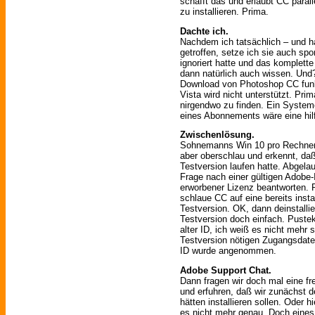
schafft das und erlaubt CC para
zu installieren. Prima.
Dachte ich.
Nachdem ich tatsächlich – und h
getroffen, setze ich sie auch s
ignoriert hatte und das komplett
dann natürlich auch wissen. Un
Download von Photoshop CC funkti
Vista wird nicht unterstützt. Pri
nirgendwo zu finden. Ein Syst
eines Abonnements wäre eine hilf
Zwischenlösung.
Sohnemanns Win 10 pro Rechner 
aber oberschlau und erkennt, da
Testversion laufen hatte. Abgela
Frage nach einer gültigen Adobe-
erworbener Lizenz beantworten. 
schlaue CC auf eine bereits instal
Testversion. OK, dann deinstalli
Testversion doch einfach. Pustek
alter ID, ich weiß es nicht mehr 
Testversion nötigen Zugangsdaten
ID wurde angenommen.
Adobe Support Chat.
Dann fragen wir doch mal eine f
und erfuhren, daß wir zunächst 
hätten installieren sollen. Oder 
es nicht mehr genau. Doch eines 