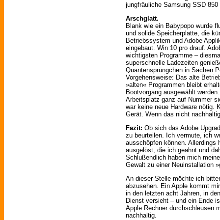
jungfräuliche Samsung SSD 850
Arschglatt.
Blank wie ein Babypopo wurde fl
und solide Speicherplatte, die kün
Betriebssystem und Adobe Applik
eingebaut. Win 10 pro drauf. Ado
wichtigsten Programme – diesmal
superschnelle Ladezeiten genieße
Quantensprüngchen in Sachen Pe
Vorgehensweise: Das alte Betrie
»alten« Programmen bleibt erhal
Bootvorgang ausgewählt werden. S
Arbeitsplatz ganz auf Nummer s
war keine neue Hardware nötig. 
Gerät. Wenn das nicht nachhaltig 
Fazit:
Ob sich das Adobe Upgrade
zu beurteilen. Ich vermute, ich 
ausschöpfen können. Allerdings 
ausgelöst, die ich geahnt und d
Schlußendlich haben mich meine
Gewalt zu einer Neuinstallation
An dieser Stelle möchte ich bitt
abzusehen. Ein Apple kommt mir n
in den letzten acht Jahren, in d
Dienst versieht – und ein Ende i
Apple Rechner durchschleusen mü
nachhaltig.