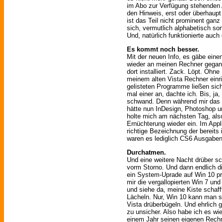
im Abo zur Verfügung stehenden
den Hinweis, erst oder überhaupt
ist das Teil nicht prominent ganz
sich, vermutlich alphabetisch so
Und, natürlich funktionierte auch 
Es kommt noch besser.
Mit der neuen Info, es gäbe eine
wieder an meinen Rechner gegan
dort installiert. Zack. Löpt. Ohn
meinem alten Vista Rechner einr
gelisteten Programme ließen sich 
mal einer an, dachte ich. Bis, ja
schwand. Denn während mir das In
hätte nun InDesign, Photoshop u
holte mich am nächsten Tag, als
Ernüchterung wieder ein. Im Appl
richtige Bezeichnung der bereits 
waren es lediglich CS6 Ausgaben
Durchatmen.
Und eine weitere Nacht drüber sc
vorm Storno. Und dann endlich d
ein System-Uprade auf Win 10 pro
mir die vergallopierten Win 7 u
und siehe da, meine Kiste schaf
Lächeln. Nur, Win 10 kann man se
Vista drüberbügeln. Und ehrlich 
zu unsicher. Also habe ich es w
einem Jahr seinen eigenen Rechn