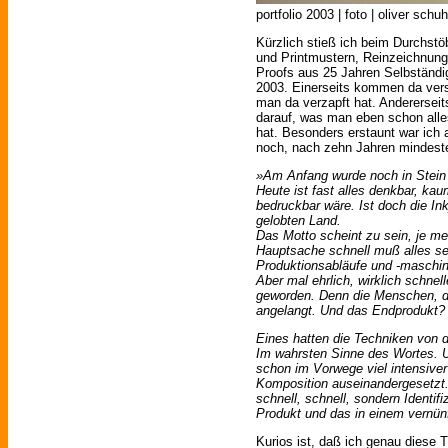
portfolio 2003 | foto | oliver schuh
Kürzlich stieß ich beim Durchstö
und Printmustern, Reinzeichnun
Proofs aus 25 Jahren Selbständig
2003. Einerseits kommen da vers
man da verzapft hat. Andererseit
darauf, was man eben schon alles
hat. Besonders erstaunt war ich 
noch, nach zehn Jahren mindeste
»Am Anfang wurde noch in Stein 
Heute ist fast alles denkbar, kau
bedruckbar wäre. Ist doch die In
gelobten Land.
Das Motto scheint zu sein, je me
Hauptsache schnell muß alles sei
Produktionsabläufe und -maschin
Aber mal ehrlich, wirklich schnel
geworden. Denn die Menschen, di
angelangt.
Und das Endprodukt? I
Eines hatten die Techniken von 
Im wahrsten Sinne des Wortes. U
schon im Vorwege viel intensiver
Komposition auseinandergesetzt. 
schnell, schnell, sondern Identi
Produkt und das in einem vernünf
Kurios ist, daß ich genau diese 