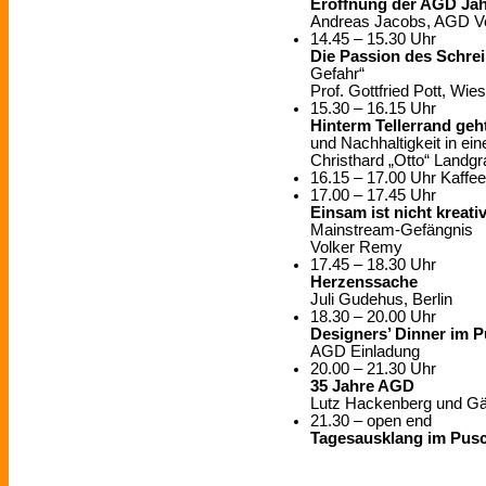
Eröffnung der AGD Jah
Andreas Jacobs, AGD Vo
14.45 – 15.30 Uhr
Die Passion des Schre
Gefahr“
Prof. Gottfried Pott, Wi
15.30 – 16.15 Uhr
Hinterm Tellerrand geht
und Nachhaltigkeit in ei
Christhard „Otto“ Landgr
16.15 – 17.00 Uhr Kaffe
17.00 – 17.45 Uhr
Einsam ist nicht kreativ
Mainstream-Gefängnis
Volker Remy
17.45 – 18.30 Uhr
Herzenssache
Juli Gudehus, Berlin
18.30 – 20.00 Uhr
Designers’ Dinner im 
AGD Einladung
20.00 – 21.30 Uhr
35 Jahre AGD
Lutz Hackenberg und Gä
21.30 – open end
Tagesausklang im Pus