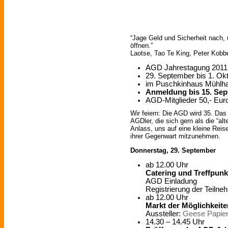
“Jage Geld und Sicherheit nach, 
öffnen.”
Laotse, Tao Te King, Peter Kobbe
AGD Jahrestagung 2011
29. September bis 1. Ok
im Puschkinhaus Mühlha
Anmeldung bis 15. Se
AGD-Mitglieder 50,- Euro
Wir feiern: Die AGD wird 35. D
AGDler, die sich gern als die “a
Anlass, uns auf eine kleine Rei
ihrer Gegenwart mitzunehmen.
Donnerstag, 29. September
ab 12.00 Uhr
Catering und Treffpun
AGD Einladung
Registrierung der Teilne
ab 12.00 Uhr
Markt der Möglichkeite
Aussteller:
Geese Papie
14.30 – 14.45 Uhr