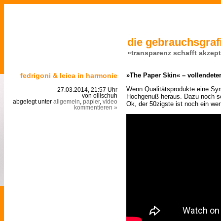
die gebrauchsgrafi
»transparenz schafft akzep
fedrigoni & leica in harmonie
»The Paper Skin« – vollendete
Wenn Qualitätsprodukte eine Sy
27.03.2014, 21:57 Uhr
Hochgenuß heraus. Dazu noch so
von ollischuh
abgelegt unter
allgemein
,
papier
,
video
Ok, der 50zigste ist noch ein wen
kommentieren »