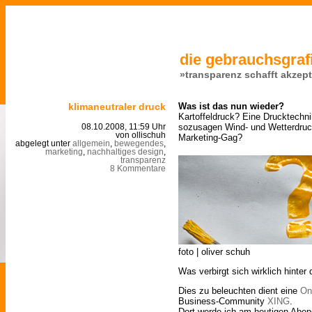
die gebrauchsgrafi
»transparenz schafft akzep
klimaneutraler druck
Was ist das nun wieder?
Kartoffeldruck? Eine Drucktechni
sozusagen Wind- und Wetterdruck
08.10.2008, 11:59 Uhr
von ollischuh
Marketing-Gag?
abgelegt unter
allgemein
,
bewegendes
,
marketing
,
nachhaltiges design
,
transparenz
8 Kommentare
foto | oliver schuh
Was verbirgt sich wirklich hinter
Dies zu beleuchten dient eine
On
Business-Community
XING
.
Dort werde ich am heutigen Aben