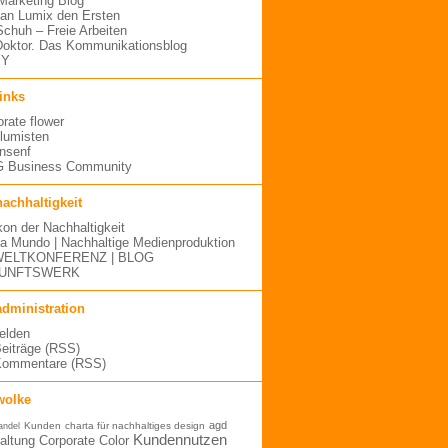
arketing Blog
an Lumix den Ersten
 Schuh – Freie Arbeiten
oktor. Das Kommunikationsblog
MY
links
orate flower
blumisten
nsenf
 Business Community
nachhaltigkeit
kon der Nachhaltigkeit
a Mundo | Nachhaltige Medienproduktion
ELTKONFERENZ | BLOG
UNFTSWERK
administration
elden
Beiträge (RSS)
Kommentare (RSS)
wolke
agd
Kunden
charta für nachhaltiges design
andel
Kundennutzen
altung
Corporate Color