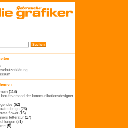
seiten
e
nschutzerklärung
ressum
themen
emein
(118)
| berufsverband der kommunikationsdesigner
egendes
(62)
orate design
(23)
orate flower
(16)
ners letteratur
(17)
ehlungen
(31)
wert
(5)