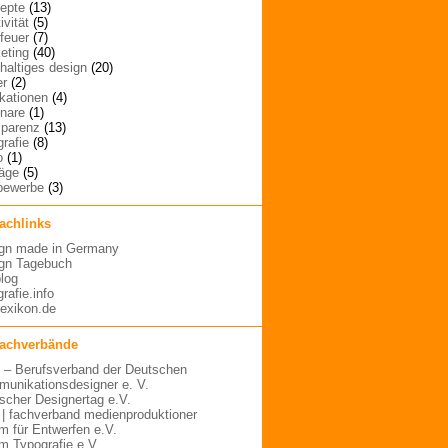
epte
(13)
ivität
(5)
rfeuer
(7)
eting
(40)
haltiges design
(20)
er
(2)
ikationen
(4)
nare
(1)
sparenz
(13)
grafie
(8)
o
(1)
räge
(5)
bewerbe
(3)
fachlinks
gn made in Germany
gn Tagebuch
blog
rafie.info
lexikon.de
fachverbände
– Berufsverband der Deutschen
unikationsdesigner e. V.
scher Designertag e.V.
 | fachverband medienproduktioner
m für Entwerfen e.V.
m Typografie e.V.