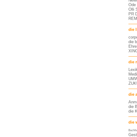
NewM
Ode 
Olli
PR D
RE
die 
corp
die 
Ehre
XING
die 
Lexi
Medi
UMW
ZUK
die 
Anm
die 
die 
die 
Buchh
Gest