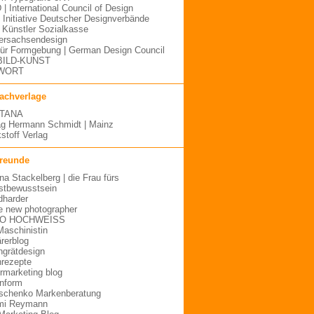
 | International Council of Design
| Initiative Deutscher Designverbände
Künstler Sozialkasse
ersachsendesign
für Formgebung | German Design Council
BILD-KUNST
WORT
fachverlage
TANA
ag Hermann Schmidt | Mainz
stoff Verlag
freunde
ina Stackelberg | die Frau fürs
stbewusstsein
dharder
e new photographer
O HOCHWEISS
Maschinistin
ärerblog
hgrätdesign
rezepte
urmarketing blog
inform
schenko Markenberatung
mi Reymann