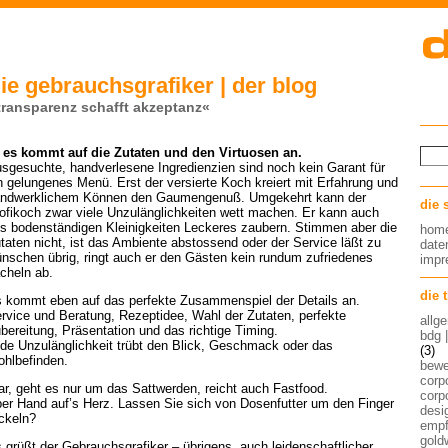
ie gebrauchsgrafiker | der blog
transparenz schafft akzeptanz«
es kommt auf die Zutaten und den Virtuosen an.
sgesuchte, handverlesene Ingredienzien sind noch kein Garant für
n gelungenes Menü. Erst der versierte Koch kreiert mit Erfahrung und
ndwerklichem Können den Gaumengenuß. Umgekehrt kann der
die 
ofikoch zwar viele Unzulänglichkeiten wett machen. Er kann auch
s bodenständigen Kleinigkeiten Leckeres zaubern. Stimmen aber die
hom
taten nicht, ist das Ambiente abstossend oder der Service läßt zu
date
nschen übrig, ringt auch er den Gästen kein rundum zufriedenes
imp
cheln ab.
die 
 kommt eben auf das perfekte Zusammenspiel der Details an.
rvice und Beratung, Rezeptidee, Wahl der Zutaten, perfekte
allg
bereitung, Präsentation und das richtige Timing.
bdg 
de Unzulänglichkeit trübt den Blick, Geschmack oder das
(3)
hlbefinden.
bew
corp
ar, geht es nur um das Sattwerden, reicht auch Fastfood.
corp
er Hand auf’s Herz. Lassen Sie sich von Dosenfutter um den Finger
desig
ckeln?
empf
gold
 grüßt der Gebrauchsgrafiker – übrigens, auch leidenschaftlicher