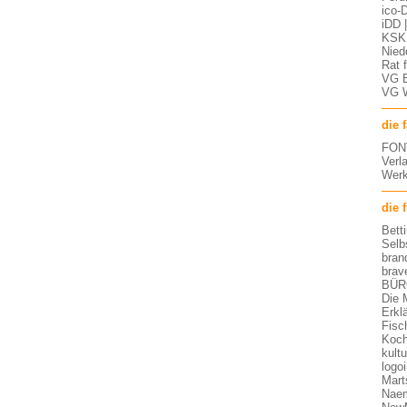
ico-D
iDD 
KSK 
Nied
Rat 
VG 
VG 
die 
FON
Verl
Werk
die 
Bett
Selb
bran
brav
BÜR
Die 
Erkl
Fisc
Koch
kult
logo
Mart
Nae