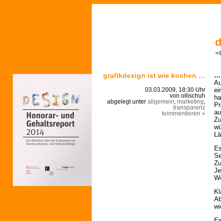
d
»
grafikdesign ist wie kochen …
… 
Au
ei
03.03.2009, 18:30 Uhr
von ollischuh
ha
abgelegt unter
allgemein
,
marketing
,
Pr
transparenz
au
kommentieren »
Zu
wü
Lä
Es
Se
Zu
Je
Wo
Kl
Ab
wi
Es