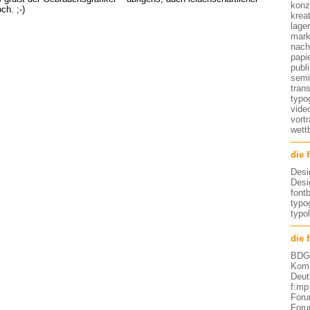
konz
ch. ;-)
kreat
lage
mark
nach
papi
publ
semi
tran
typo
vide
vort
wett
die 
Desi
Desi
font
typog
typo
die 
BDG 
Komm
Deut
f:mp
Foru
Foru