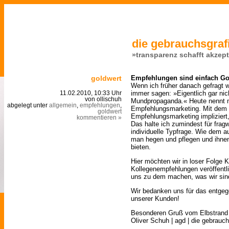
die gebrauchsgrafi
»transparenz schafft akzep
goldwert
Empfehlungen sind einfach Go
Wenn ich früher danach gefragt wu
immer sagen: »Eigentlich gar nic
11.02.2010, 10:33 Uhr
von ollischuh
Mundpropaganda.« Heute nennt 
abgelegt unter
allgemein
,
empfehlungen
,
Empfehlungsmarketing. Mit dem U
goldwert
Empfehlungsmarketing implizier
kommentieren »
Das halte ich zumindest für fragw
individuelle Typfrage. Wie dem a
man hegen und pflegen und ihn
bieten.
Hier möchten wir in loser Folge 
Kollegenempfehlungen veröffentl
uns zu dem machen, was wir si
Wir bedanken uns für das entgeg
unserer Kunden!
Besonderen Gruß vom Elbstrand
Oliver Schuh | agd | die gebrauch