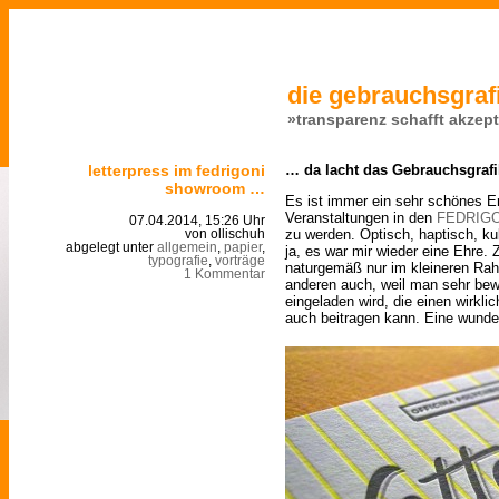
die gebrauchsgrafi
»transparenz schafft akzep
letterpress im fedrigoni
… da lacht das Gebrauchsgrafi
showroom …
Es ist immer ein sehr schönes E
Veranstaltungen in den
FEDRIGO
07.04.2014, 15:26 Uhr
zu werden. Optisch, haptisch, k
von ollischuh
abgelegt unter
allgemein
,
papier
,
ja, es war mir wieder eine Ehre.
typografie
,
vorträge
naturgemäß nur im kleineren Rah
1 Kommentar
anderen auch, weil man sehr b
eingeladen wird, die einen wirkl
auch beitragen kann. Eine wund