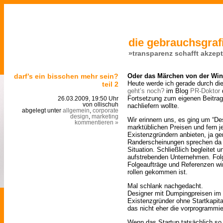
die gebrauchsgrafi
»transparenz schafft akzep
darf’s ein bisschen mehr sein?
Oder das Märchen von der Win
Heute werde ich gerade durch di
teil 2
geht’s noch?
im Blog
PR-Doktor
d
Fortsetzung zum eigenen Beitra
26.03.2009, 19:50 Uhr
von ollischuh
nachliefern wollte.
abgelegt unter
allgemein
,
corporate
design
,
marketing
Wir erinnern uns, es ging um “Des
kommentieren »
marktüblichen Preisen und fern j
Existenzgründern anbieten, ja ge
Randerscheinungen sprechen da 
Situation. Schließlich begleitet
aufstrebenden Unternehmen. Fol
Folgeaufträge und Referenzen wi
rollen gekommen ist.
Mal schlank nachgedacht.
Designer mit Dumpingpreisen im
Existenzgründer ohne Startkapital
das nicht eher die vorprogrammie
Wenn das Startup tatsächlich so 