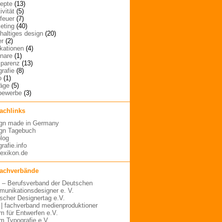
epte
(13)
ivität
(5)
rfeuer
(7)
eting
(40)
haltiges design
(20)
er
(2)
ikationen
(4)
nare
(1)
sparenz
(13)
grafie
(8)
o
(1)
räge
(5)
bewerbe
(3)
fachlinks
gn made in Germany
gn Tagebuch
blog
rafie.info
lexikon.de
fachverbände
– Berufsverband der Deutschen
unikationsdesigner e. V.
scher Designertag e.V.
 | fachverband medienproduktioner
m für Entwerfen e.V.
m Typografie e.V.