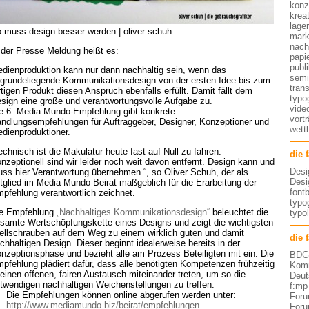
konz
kreat
lage
 muss design besser werden | oliver schuh
mark
nach
 der Presse Meldung heißt es:
papi
publ
dienproduktion kann nur dann nachhaltig sein, wenn das
semi
grundeliegende Kommunikationsdesign von der ersten Idee bis zum
tran
rtigen Produkt diesen Anspruch ebenfalls erfüllt. Damit fällt dem
typo
sign eine große und verantwortungsvolle Aufgabe zu.
vide
e 6. Media Mundo-Empfehlung gibt konkrete
vort
ndlungsempfehlungen für Auftraggeber, Designer, Konzeptioner und
wett
dienproduktioner.
echnisch ist die Makulatur heute fast auf Null zu fahren.
die 
nzeptionell sind wir leider noch weit davon entfernt. Design kann und
Desi
ss hier Verantwortung übernehmen.“, so Oliver Schuh, der als
Desi
tglied im Media Mundo-Beirat maßgeblich für die Erarbeitung der
font
pfehlung verantwortlich zeichnet.
typog
e Empfehlung
„Nachhaltiges Kommunikationsdesign“
beleuchtet die
typo
samte Wertschöpfungskette eines Designs und zeigt die wichtigsten
ellschrauben auf dem Weg zu einem wirklich guten und damit
die 
chhaltigen Design. Dieser beginnt idealerweise bereits in der
nzeptionsphase und bezieht alle am Prozess Beteiligten mit ein. Die
BDG 
pfehlung plädiert dafür, dass alle benötigten Kompetenzen frühzeitig
Komm
 einen offenen, fairen Austausch miteinander treten, um so die
Deut
twendigen nachhaltigen Weichenstellungen zu treffen.
f:mp
Die Empfehlungen können online abgerufen werden unter:
Foru
http://www.mediamundo.biz/beirat/empfehlungen
Foru