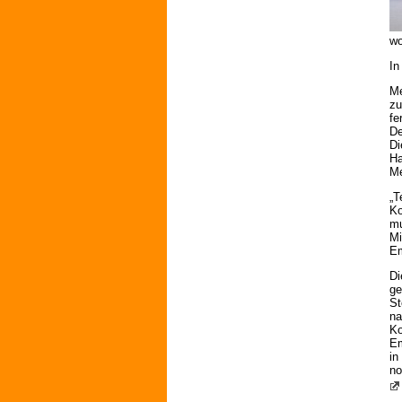
wo
In
Me
zu
fe
De
Di
Ha
Me
„T
Ko
mu
Mi
Em
Di
ge
St
na
Ko
Em
in
no