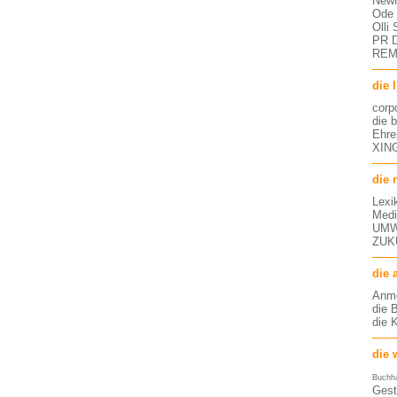
NewM
Ode 
Olli
PR D
RE
die 
corp
die 
Ehre
XING
die 
Lexi
Medi
UMW
ZUK
die 
Anm
die 
die 
die 
Buchh
Gest