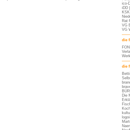
ico-D
iDD 
KSK 
Nied
Rat 
VG 
VG 
die 
FON
Verl
Werk
die 
Bett
Selb
bran
brav
BÜR
Die 
Erkl
Fisc
Koch
kult
logo
Mart
Nae