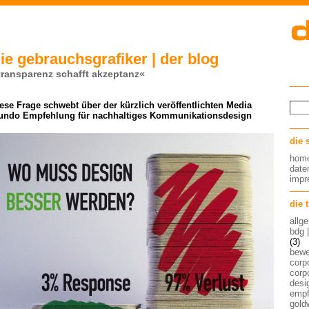
ie gebrauchsgrafiker | der blog
transparenz schafft akzeptanz«
ese Frage schwebt über der kürzlich veröffentlichten Media
undo Empfehlung für nachhaltiges Kommunikationsdesign
die 
hom
date
imp
die 
allg
bdg 
(3)
bew
corp
corp
desig
empf
gold