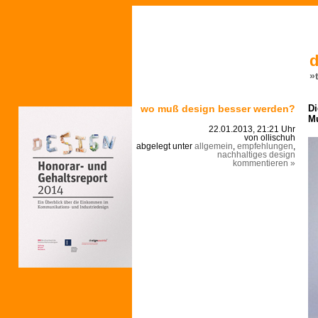
d
»
wo muß design besser werden?
Di
M
22.01.2013, 21:21 Uhr
von ollischuh
abgelegt unter
allgemein
,
empfehlungen
,
nachhaltiges design
kommentieren »