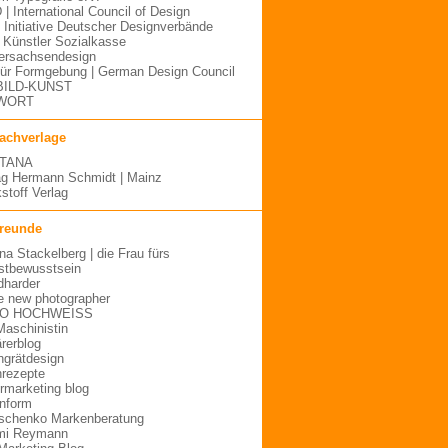
 | International Council of Design
| Initiative Deutscher Designverbände
Künstler Sozialkasse
ersachsendesign
für Formgebung | German Design Council
BILD-KUNST
WORT
fachverlage
TANA
ag Hermann Schmidt | Mainz
stoff Verlag
freunde
ina Stackelberg | die Frau fürs
stbewusstsein
dharder
e new photographer
O HOCHWEISS
Maschinistin
ärerblog
hgrätdesign
rezepte
urmarketing blog
inform
schenko Markenberatung
mi Reymann