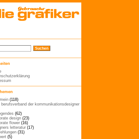
seiten
e
nschutzerklärung
ressum
themen
emein
(118)
| berufsverband der kommunikationsdesigner
egendes
(62)
orate design
(23)
orate flower
(16)
ners letteratur
(17)
ehlungen
(31)
wert
(5)