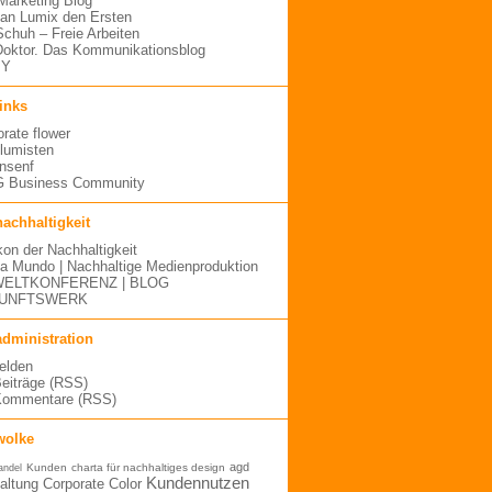
arketing Blog
an Lumix den Ersten
 Schuh – Freie Arbeiten
oktor. Das Kommunikationsblog
MY
links
orate flower
blumisten
nsenf
 Business Community
nachhaltigkeit
kon der Nachhaltigkeit
a Mundo | Nachhaltige Medienproduktion
ELTKONFERENZ | BLOG
UNFTSWERK
administration
elden
Beiträge (RSS)
Kommentare (RSS)
wolke
agd
Kunden
charta für nachhaltiges design
andel
Kundennutzen
altung
Corporate Color