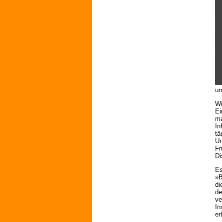
um
Wi
Ei
ma
In
tä
Un
Fr
Di
Es
»B
di
de
ve
In
er