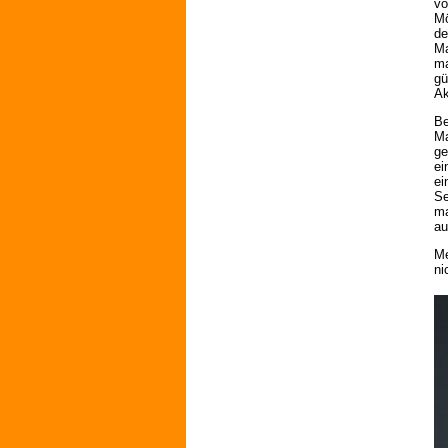
vo
Mö
de
Ma
ma
gü
Ak
Be
Ma
ge
ei
ei
Se
ma
au
Me
ni