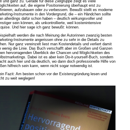
ll und ganz zu. Gerade für diese Zielgruppe zeigt es viele
glichkeiten auf, die eigene Positionierung überhaupt erst zu
finieren, aufzubauen oder zu verbessern. Bewußt stellt es moderne
rketing-Instrumente in den Vordergrund, die – ein Händchen sollte
n allerdings dafür schon haben – deutlich wirkungsvoller und
nstiger sein können, als unkontrollierte, weil kostenintensive
quise. Und hier sage ich ganz bewußt: können.
ispielhaft werden die nach Meinung der Autorinnen zwanzig besten
rketing-Instrumente angerissen ohne zu sehr in die Details zu
hen. Nur ganz vereinzelt liest man Kostendetails und verliert damit
n wenig die Linie. Das Buch verschafft aber im Großen und Ganzen
nen hervorragenden Überblick der Chancen und Möglichkeiten des
lbstmarketings. Dabei ist es aber kein Do-it-yourself-Buch, sondern
cht auch hier und da deutlich, wo dann doch professionelle Hilfe von
ßen hilfreich sein kann, wenn nicht sogar notwendig ist.
in Fazit: Am besten schon vor der Existenzgründung lesen und
cht zu weit weglegen!