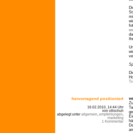
Di
St
mi
wi
fo
ww
da
Ih
Un
wi
ve
Sp
Di
Ho
Tr
hervorragend positioniert
vo
Zu
Ta
16.02.2010, 14:44 Uhr
von ollischuh
ge
abgelegt unter
allgemein
,
empfehlungen
,
Ei
marketing
hä
1 Kommentar
Da
an