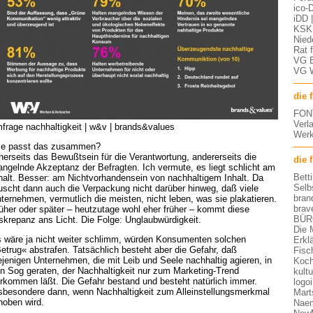
ico-D
iDD 
KSK 
Nied
Rat 
VG 
VG 
die 
FON
Verl
frage nachhaltigkeit | w&v | brands&values
Werk
e passt das zusammen?
nerseits das Bewußtsein für die Verantwortung, andererseits die
die 
ngelnde Akzeptanz der Befragten. Ich vermute, es liegt schlicht am
Bett
halt. Besser: am Nichtvorhandensein von nachhaltigem Inhalt. Da
Selb
uscht dann auch die Verpackung nicht darüber hinweg, daß viele
bran
ternehmen, vermutlich die meisten, nicht leben, was sie plakatieren.
brav
üher oder später – heutzutage wohl eher früher – kommt diese
BÜR
skrepanz ans Licht. Die Folge: Unglaubwürdigkeit.
Die 
 wäre ja nicht weiter schlimm, würden Konsumenten solchen
Erkl
etrug« abstrafen. Tatsächlich besteht aber die Gefahr, daß
Fisc
ejenigen Unternehmen, die mit Leib und Seele nachhaltig agieren, in
Koch
n Sog geraten, der Nachhaltigkeit nur zum Marketing-Trend
kult
rkommen läßt. Die Gefahr bestand und besteht natürlich immer.
logo
sbesondere dann, wenn Nachhaltigkeit zum Alleinstellungsmerkmal
Mart
hoben wird.
Nae