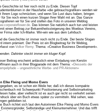
e Geschichte ist hier noch nicht zu Ende. Diesen Topf
udentenblumen in der Hausfarbe »die gebrauchsgrafiker« werden wir
t Ihrem Logo schmücken, und wenn Sie Lust dazu haben, bringen
r für Sie noch einen kurzen Slogan Ihrer Wahl mit an. Das Ganze
tografieren wir für Sie und stellen das Foto in unseren Weblog
w.corporateflower.de
. Das können Sie natürlich auch tun und leisten
mit einen Beitrag zur Bekanntheitssteigerung des Moebius Vereins,
rer Firma oder Ich-Marke. Win-win wie aus dem Lehrbuch.
d die Geschichte ist immer noch nicht zu Ende. Der beste Slogan
rd intern prämiert. Der Preis ist ein Blogbeitrag für Ihr Weblog,
rfasst von
Volker Remy
. Thema: »Creative Business Development«.
enden. Dahinter steckt immer ein kluger Kopf.
eser Beitrag erscheint anlässlich einer Einladung von Kerstin
ffmann auch in ihrer Blogparade mit dem Thema:
»Diesseits der
ampelpfade – ungewöhnliche Werbe- und PR-Aktionen«
n Elke Fleing und Momo Evers
gegeben, es ist schon ein Weile her, daß ich dieses kompakte
schenbuch mit Schwerpunkt Positionierung und Selbstmarketing
lesen habe, aber vielleicht ist es auch gar nicht so verkehrt seinen
ndruck über ein Buch etwas später zu vermitteln. Mal sehen, was
ngen geblieben ist.
s Buch richtet sich laut den Autorinnen Elke Fleing und Momo Evers
 Existenzgründer, Selbständige und Kleinunternehmer. Und das trifft