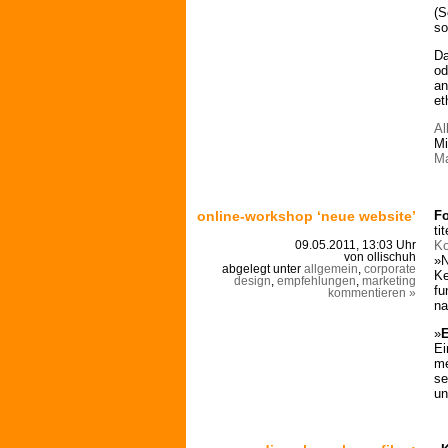
(S
so
Da
od
an
et
Al
Mi
Ma
online-workshop ‘neue website’
Fo
ti
Ko
09.05.2011, 13:03 Uhr
von ollischuh
»N
abgelegt unter
allgemein
,
corporate
Ke
design
,
empfehlungen
,
marketing
fu
kommentieren »
n
»
E
Ei
me
se
un