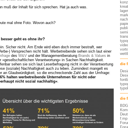
konz
kreat
n muß der Inhalt für sich sprechen. Hat ja auch was.
lage
mark
nach
ute mal ohne Foto. Wovon auch?
papi
publ
semi
tran
besser geht es ohne ihr?
typo
vide
in. Sicher nicht. Am Ende wird eben doch immer bestraft, wer
vort
erbe-) Versprechen nicht hält. Werbetreibende sehen sich laut einer
wett
frage
des
W&V
und der Managementberatung
Brands & Values
in
r »gesellschaftlichen Verantwortung« in Sachen Nachhaltigkeit.
die 
fenbar sehen sie sich laut Leserbefragung nicht in der Verantwortung
ese (soziale) Nachhaltigkeit auch zu leben. Zumindest mangelt es
Desi
er an Glaubwürdigkeit, so die erschreckende Zahl aus der Umfrage:
Desi
6% halten werbetreibende Unternehmen für nicht oder
font
erhaupt nicht sozial nachhaltig«
.
typog
typo
die 
BDG 
Komm
Deut
f:mp
Foru
Foru