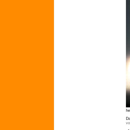
he
Da
vo