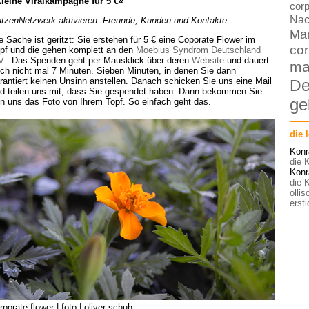
leine Viralkampagne für 5 €«
corp
Nac
tzenNetzwerk aktivieren: Freunde, Kunden und Kontakte
Ma
e Sache ist geritzt: Sie erstehen für 5 € eine Coporate Flower im
cor
pf und die gehen komplett an den
Moebius Syndrom Deutschland
V.
. Das Spenden geht per Mausklick über deren
Website
und dauert
ma
ch nicht mal 7 Minuten. Sieben Minuten, in denen Sie dann
rantiert keinen Unsinn anstellen. Danach schicken Sie uns eine Mail
De
d teilen uns mit, dass Sie gespendet haben. Dann bekommen Sie
ge
n uns das Foto von Ihrem Topf. So einfach geht das.
die 
Konr
die K
Konr
die K
olli
ersti
rporate flower | foto | oliver schuh