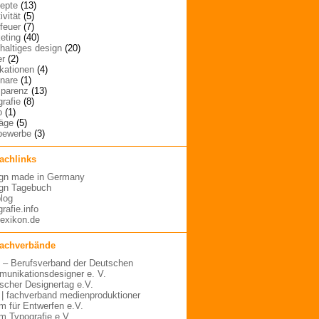
epte
(13)
ivität
(5)
rfeuer
(7)
eting
(40)
haltiges design
(20)
er
(2)
ikationen
(4)
nare
(1)
sparenz
(13)
grafie
(8)
o
(1)
räge
(5)
bewerbe
(3)
fachlinks
gn made in Germany
gn Tagebuch
blog
rafie.info
lexikon.de
fachverbände
– Berufsverband der Deutschen
unikationsdesigner e. V.
scher Designertag e.V.
 | fachverband medienproduktioner
m für Entwerfen e.V.
m Typografie e.V.