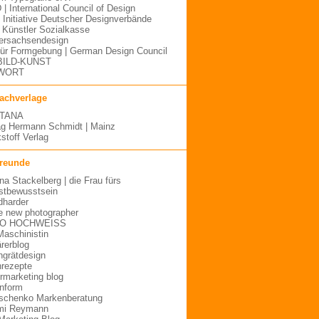
 | International Council of Design
| Initiative Deutscher Designverbände
Künstler Sozialkasse
ersachsendesign
für Formgebung | German Design Council
BILD-KUNST
WORT
fachverlage
TANA
ag Hermann Schmidt | Mainz
stoff Verlag
freunde
ina Stackelberg | die Frau fürs
stbewusstsein
dharder
e new photographer
O HOCHWEISS
Maschinistin
ärerblog
hgrätdesign
rezepte
urmarketing blog
inform
schenko Markenberatung
mi Reymann