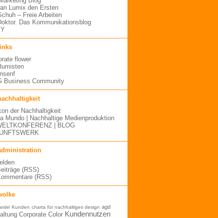
arketing Blog
an Lumix den Ersten
 Schuh – Freie Arbeiten
oktor. Das Kommunikationsblog
MY
links
orate flower
blumisten
nsenf
 Business Community
nachhaltigkeit
kon der Nachhaltigkeit
a Mundo | Nachhaltige Medienproduktion
ELTKONFERENZ | BLOG
UNFTSWERK
administration
elden
Beiträge (RSS)
Kommentare (RSS)
wolke
agd
Kunden
charta für nachhaltiges design
andel
Kundennutzen
altung
Corporate Color