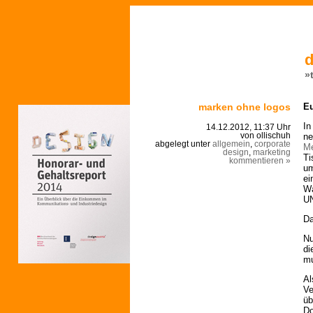
d
»
marken ohne logos
Eu
In
14.12.2012, 11:37 Uhr
ne
von ollischuh
abgelegt unter
allgemein
,
corporate
Me
design
,
marketing
Ti
kommentieren »
um
ei
Wa
UN
Da
Nu
di
mu
Al
Ve
üb
Do