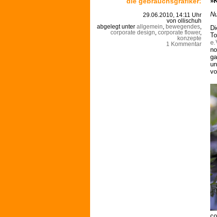
die gebrauchsgrafiker:
»K
Nu
29.06.2010, 14:11 Uhr
von ollischuh
abgelegt unter
allgemein
,
bewegendes
,
Di
corporate design
,
corporate flower
,
To
konzepte
e.
1 Kommentar
no
ga
un
vo
co