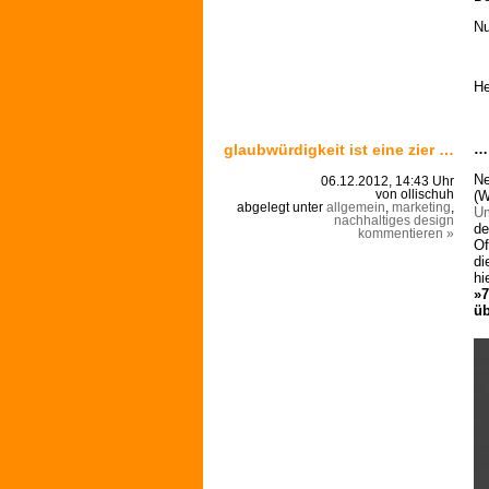
Nu
He
glaubwürdigkeit ist eine zier …
… 
Ne
06.12.2012, 14:43 Uhr
(W
von ollischuh
abgelegt unter
allgemein
,
marketing
,
Um
nachhaltiges design
de
kommentieren »
Of
di
hi
»7
üb