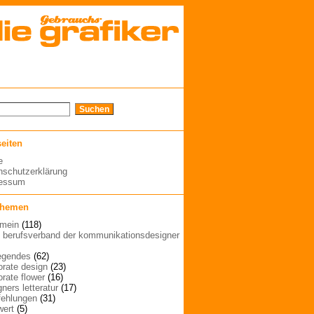
seiten
e
nschutzerklärung
ressum
themen
emein
(118)
| berufsverband der kommunikationsdesigner
egendes
(62)
orate design
(23)
orate flower
(16)
ners letteratur
(17)
ehlungen
(31)
wert
(5)