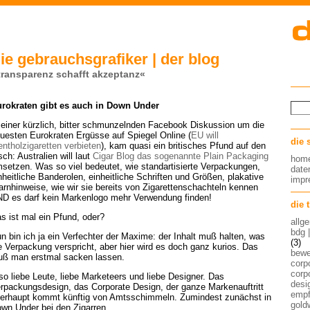
ie gebrauchsgrafiker | der blog
transparenz schafft akzeptanz«
rokraten gibt es auch in Down Under
 einer kürzlich, bitter schmunzelnden Facebook Diskussion um die
uesten Eurokraten Ergüsse auf Spiegel Online (
EU will
die 
ntholzigaretten verbieten
), kam quasi ein britisches Pfund auf den
sch: Australien will laut
Cigar Blog das sogenannte Plain Packaging
hom
setzen. Was so viel bedeutet, wie standartisierte Verpackungen,
date
nheitliche Banderolen, einheitliche Schriften und Größen, plakative
imp
rnhinweise, wie wir sie bereits von Zigarettenschachteln kennen
D es darf kein Markenlogo mehr Verwendung finden!
die 
s ist mal ein Pfund, oder?
allg
bdg 
n bin ich ja ein Verfechter der Maxime: der Inhalt muß halten, was
(3)
e Verpackung verspricht, aber hier wird es doch ganz kurios. Das
bew
ß man erstmal sacken lassen.
corp
corp
so liebe Leute, liebe Marketeers und liebe Designer. Das
desig
rpackungsdesign, das Corporate Design, der ganze Markenauftritt
empf
erhaupt kommt künftig von Amtsschimmeln. Zumindest zunächst in
gold
wn Under bei den Zigarren.