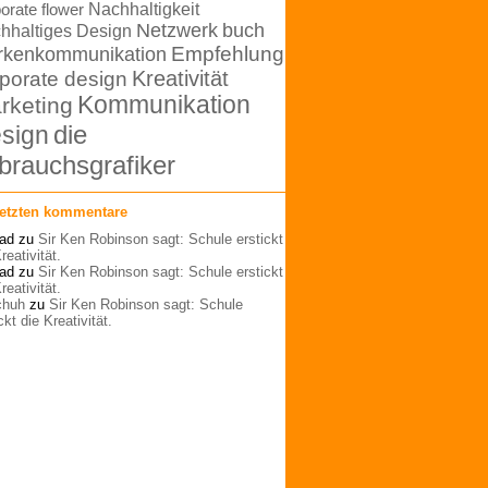
orate flower
Nachhaltigkeit
Netzwerk
buch
hhaltiges Design
rkenkommunikation
Empfehlung
Kreativität
porate design
Kommunikation
rketing
die
sign
brauchsgrafiker
letzten kommentare
ad
zu
Sir Ken Robinson sagt: Schule erstickt
reativität.
ad
zu
Sir Ken Robinson sagt: Schule erstickt
reativität.
schuh
zu
Sir Ken Robinson sagt: Schule
ckt die Kreativität.