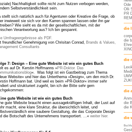
NewM
oziale) Nachhaltigkeit sollte nicht zum Nutzen verbogen werden,
Ode 
ndern Selbstverständlichkeit sein.
Olli
PR D
 stellt sich natürlich auch für Agenturen oder Kreative die Frage, ob
RE
er inwieweit sie sich vor den Karren spannen lassen oder ihn gar
treiben? Wie sieht es da mit der gesellschaftlichen, mit der
die 
hischen Verantwortung aus? Ich bin gespannt.
corp
le Umfrageergebnisse als PDF.
die 
t freundlicher Genehmigung von Chrisitan Conrad,
Brands & Values,
Ehre
nagement Consultants
XING
die 
lge 7: Design – Eine gute Website ist wie ein gutes Buch
Lexi
telt es auf Dr. Kerstin Hoffmanns »
PR-Doktor. Das
Medi
mmunikationsblog
«. Was folgt ist ein Gastbeitrag zum Thema
UMW
eue Website« und hier das Unterthema »Design«, um den mich Dr.
ZUK
rstin Hoffmann bat. Und weil es beim »PR-Doktor« immer sehr
ndiert und strukturiert zugeht, bin ich der Bitte sehr gern
achgekommen:
die 
ine gute Website ist wie ein gutes Buch
Anm
ne gute Website braucht einen aussagekräftigen Inhalt, der Lust auf
die 
hr macht, eine klare Struktur, die übersichtlich leitet, und
die 
lbstverständlich eine saubere Gestaltung, die das Corporate Design
d die Botschaft des Unternehmens transportiert. …«
weiter hier.
die 
Buchh
Gest