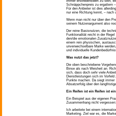
immer erstrebenswert zu sein, ei
Schnäppchenpreis zu ergattern – we
Für den Anbieter ist dies allerdin
nur eine Richtung kennt, – nach 
Wenn man nicht nur über den Pr
seinem Nutzenargument also noc
Der reine Basisnutzen, die techn
Funktionalität reicht in der Reg
den/die emotionalen Zusatznutze
einem rein physischen, austausc
unverwechselbare Marke werden, di
und individuelle Kundenbedürfniss
Was nutzt das jetzt?
Die oben beschriebene Vorgehen
Binse als nach Weisheit an. Richt
sich, dass doch sehr viele Anbie
Dienstleistungen sich im Vorfel
Punkte machen. Da siegt immer no
Absatzerfolg über den langfristig
Ein Reifen ist ein Reifen ist e
Ein Beispiel aus der eigenen Pra
Zusammenhang nicht vergessen
Ich arbeitete bei einem internati
Marketing. Ziel war es, die Mar