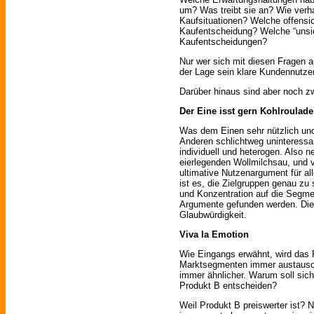
um? Was treibt sie an? Wie verha
Kaufsituationen? Welche offensic
Kaufentscheidung? Welche “unsic
Kaufentscheidungen?
Nur wer sich mit diesen Fragen a
der Lage sein klare Kundennutze
Darüber hinaus sind aber noch z
Der Eine isst gern Kohlroulade
Was dem Einen sehr nützlich und 
Anderen schlichtweg uninteressa
individuell und heterogen. Also 
eierlegenden Wollmilchsau, und v
ultimative Nutzenargument für all
ist es, die Zielgruppen genau zu
und Konzentration auf die Segme
Argumente gefunden werden. Dies 
Glaubwürdigkeit.
Viva la Emotion
Wie Eingangs erwähnt, wird das 
Marktsegmenten immer austauschb
immer ähnlicher. Warum soll sich
Produkt B entscheiden?
Weil Produkt B preiswerter ist? 