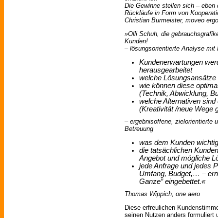
Die Gewinne stellen sich – eben
Rückläufe in Form von Kooperati
Christian Burmeister, moveo erg
»Olli Schuh, die gebrauchsgrafik
Kunden!
– lösungsorientierte Analyse mit
Kundenerwartungen werde
herausgearbeitet
welche Lösungsansätze 
wie können diese optim
(Technik, Abwicklung, B
welche Alternativen sin
(Kreativität /neue Wege 
– ergebnisoffene, zielorientierte
Betreuung
was dem Kunden wichtig is
die tatsächlichen Kunde
Angebot und mögliche L
jede Anfrage und jedes P
Umfang, Budget,… – ern
Ganze” eingebettet.«
Thomas Wippich, one aero
Diese erfreulichen Kundenstimm
seinen Nutzen anders formuliert