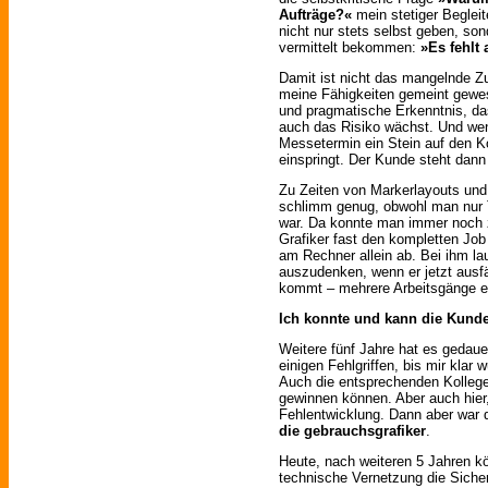
Aufträge?«
mein stetiger Begleit
nicht nur stets selbst geben, so
vermittelt bekommen:
»Es fehlt 
Damit ist nicht das mangelnde Z
meine Fähigkeiten gemeint gewes
und pragmatische Erkenntnis, da
auch das Risiko wächst. Und we
Messetermin ein Stein auf den Kop
einspringt. Der Kunde steht dann
Zu Zeiten von Markerlayouts und
schlimm genug, obwohl man nur Te
war. Da konnte man immer noch z
Grafiker fast den kompletten Jo
am Rechner allein ab. Bei ihm l
auszudenken, wenn er jetzt ausfä
kommt – mehrere Arbeitsgänge e
Ich konnte und kann die Kunde
Weitere fünf Jahre hat es gedaue
einigen Fehlgriffen, bis mir klar 
Auch die entsprechenden Kollegen
gewinnen können. Aber auch hier,
Fehlentwicklung. Dann aber war 
die gebrauchsgrafiker
.
Heute, nach weiteren 5 Jahren k
technische Vernetzung die Sicherh