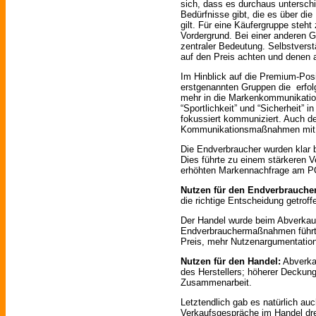
sich, dass es durchaus untersch
Bedürfnisse gibt, die es über d
gilt. Für eine Käufergruppe steht 
Vordergrund. Bei einer anderen G
zentraler Bedeutung. Selbstverstä
auf den Preis achten und denen 
Im Hinblick auf die Premium-Posi
erstgenannten Gruppen die erfol
mehr in die Markenkommunikation
“Sportlichkeit” und “Sicherheit” i
fokussiert kommuniziert. Auch der
Kommunikationsmaßnahmen mit 
Die Endverbraucher wurden klar 
Dies führte zu einem stärkeren V
erhöhten Markennachfrage am 
Nutzen für den Endverbraucher
die richtige Entscheidung getrof
Der Handel wurde beim Abverkauf 
Endverbrauchermaßnahmen führte
Preis, mehr Nutzenargumentation
Nutzen für den Handel:
Abverka
des Herstellers; höherer Deckungs
Zusammenarbeit.
Letztendlich gab es natürlich au
Verkaufsgespräche im Handel dre