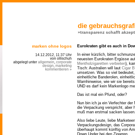
die gebrauchsgrafi
»transparenz schafft akzep
marken ohne logos
Eurokraten gibt es auch in Do
In einer kürzlich, bitter schmun
14.12.2012, 11:37 Uhr
neuesten Eurokraten Ergüsse auf
von ollischuh
abgelegt unter
allgemein
,
corporate
Mentholzigaretten verbieten
), ka
design
,
marketing
Tisch: Australien will laut
Cigar B
kommentieren »
umsetzen. Was so viel bedeutet, 
einheitliche Banderolen, einheitl
Warnhinweise, wie wir sie bereit
UND es darf kein Markenlogo me
Das ist mal ein Pfund, oder?
Nun bin ich ja ein Verfechter de
die Verpackung verspricht, aber 
muß man erstmal sacken lassen
Also liebe Leute, liebe Marketee
Verpackungsdesign, das Corporat
überhaupt kommt künftig von Am
Down Under bei den Zigarren.