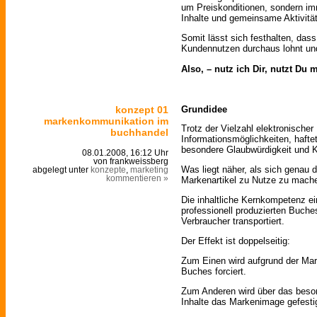
um Preiskonditionen, sondern 
Inhalte und gemeinsame Aktivitä
Somit lässt sich festhalten, das
Kundennutzen durchaus lohnt und
Also, – nutz ich Dir, nutzt Du m
konzept 01
Grundidee
markenkommunikation im
Trotz der Vielzahl elektronische
buchhandel
Informationsmöglichkeiten, haft
besondere Glaubwürdigkeit und 
08.01.2008, 16:12 Uhr
von frankweissberg
Was liegt näher, als sich genau 
abgelegt unter
konzepte
,
marketing
kommentieren »
Markenartikel zu Nutze zu mach
Die inhaltliche Kernkompetenz ei
professionell produzierten Buch
Verbraucher transportiert.
Der Effekt ist doppelseitig:
Zum Einen wird aufgrund der Mar
Buches forciert.
Zum Anderen wird über das beso
Inhalte das Markenimage gefesti