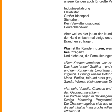
unsere Kunden auch für große P
Industrieerfahrung
Flexibilität
Großer Ideenpool
Sicherheit
Kein Verwaltungsapparat
Deutschlandweit
Aber weil es hier ja um den Kunde
der Hand einfach mal einige uns
Branchen zu fragen:
Was ist Ihr Kundennutzen, wen
beauftragen?
Und siehe da, die Formulierungen 
»Dem Kunden vermitteln, was er 
Das kann “unser” Grafiker – und 
und dem Kunden als Empfänger i
zugleich. Er bringt unsere Botsc
Mann. Ehrlich, fair und stets gut
Sandra Werner, Kleintierpraxis 
»Ich sehe Vorteile, Chancen und
den Gebrauchsgrafikern:
Die Vorteile liegen in der ausge
Design – Marketing – Programmi
Die Chancen ergeben sich aus de
die auf inhaltlich anspruchsvoll
effizient ist.