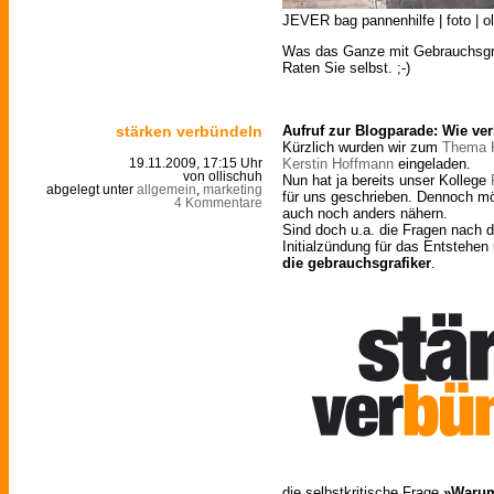
JEVER bag pannenhilfe | foto | o
Was das Ganze mit Gebrauchsgra
Raten Sie selbst. ;-)
stärken verbündeln
Aufruf zur Blogparade: Wie v
Kürzlich wurden wir zum
Thema K
Kerstin Hoffmann
eingeladen.
19.11.2009, 17:15 Uhr
von ollischuh
Nun hat ja bereits unser Kollege
abgelegt unter
allgemein
,
marketing
für uns geschrieben. Dennoch mö
4 Kommentare
auch noch anders nähern.
Sind doch u.a. die Fragen nach
Initialzündung für das Entstehen
die gebrauchsgrafiker
.
die selbstkritische Frage
»Warum