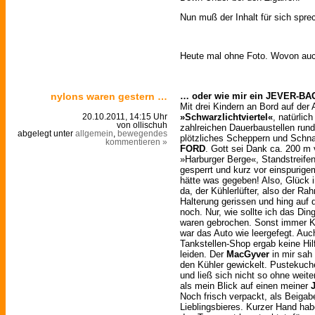
Nun muß der Inhalt für sich spre
Heute mal ohne Foto. Wovon au
nylons waren gestern …
… oder wie mir ein JEVER-BAG
Mit drei Kindern an Bord auf der
»Schwarzlichtviertel«
, natürlic
20.10.2011, 14:15 Uhr
von ollischuh
zahlreichen Dauerbaustellen run
abgelegt unter
allgemein
,
bewegendes
plötzliches Scheppern und Schn
kommentieren »
FORD
. Gott sei Dank ca. 200 m 
»Harburger Berge«, Standstreifen
gesperrt und kurz vor einspurige
hätte was gegeben! Also, Glück 
da, der Kühlerlüfter, also der Ra
Halterung gerissen und hing auf d
noch. Nur, wie sollte ich das Ding
waren gebrochen. Sonst immer K
war das Auto wie leergefegt. Au
Tankstellen-Shop ergab keine Hil
leiden. Der
MacGyver
in mir sah
den Kühler gewickelt. Pustekuche
und ließ sich nicht so ohne weit
als mein Blick auf einen meiner
Noch frisch verpackt, als Beiga
Lieblingsbieres. Kurzer Hand ha