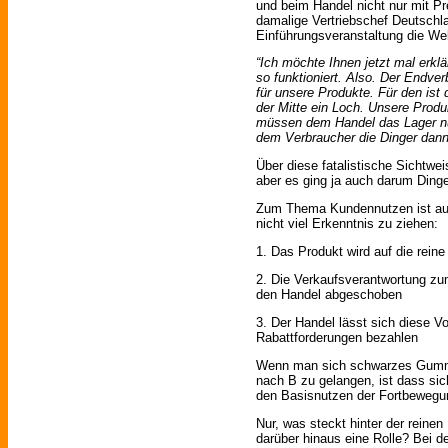
und beim Handel nicht nur mit Pr
damalige Vertriebschef Deutschla
Einführungsveranstaltung die Welt
“Ich möchte Ihnen jetzt mal erkl
so funktioniert. Also. Der Endver
für unsere Produkte. Für den ist 
der Mitte ein Loch. Unsere Produ
müssen dem Handel das Lager nur
dem Verbraucher die Dinger dann
Über diese fatalistische Sichtwe
aber es ging ja auch darum Ding
Zum Thema Kundennutzen ist aus
nicht viel Erkenntnis zu ziehen:
1. Das Produkt wird auf die reine 
2. Die Verkaufsverantwortung z
den Handel abgeschoben
3. Der Handel lässt sich diese V
Rabattforderungen bezahlen
Wenn man sich schwarzes Gummi
nach B zu gelangen, ist dass sic
den Basisnutzen der Fortbewegung
Nur, was steckt hinter der reine
darüber hinaus eine Rolle? Bei d