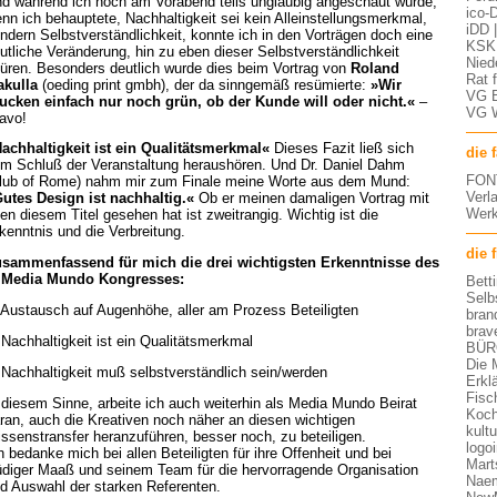
d während ich noch am Vorabend teils ungläubig angeschaut wurde,
ico-D
nn ich behauptete, Nachhaltigkeit sei kein Alleinstellungsmerkmal,
iDD 
ndern Selbstverständlichkeit, konnte ich in den Vorträgen doch eine
KSK 
utliche Veränderung, hin zu eben dieser Selbstverständlichkeit
Nied
üren. Besonders deutlich wurde dies beim Vortrag von
Roland
Rat 
kulla
(oeding print gmbh), der da sinngemäß resümierte:
»Wir
VG 
ucken einfach nur noch grün, ob der Kunde will oder nicht.«
–
VG 
avo!
achhaltigkeit ist ein Qualitätsmerkmal«
Dieses Fazit ließ sich
die 
m Schluß der Veranstaltung heraushören. Und Dr. Daniel Dahm
FON
lub of Rome) nahm mir zum Finale meine Worte aus dem Mund:
Verl
utes Design ist nachhaltig.«
Ob er meinen damaligen Vortrag mit
Werk
en diesem Titel gesehen hat ist zweitrangig. Wichtig ist die
kenntnis und die Verbreitung.
die 
sammenfassend für mich die drei wichtigsten Erkenntnisse des
 Media Mundo Kongresses:
Bett
Selb
 Austausch auf Augenhöhe, aller am Prozess Beteiligten
bran
brav
 Nachhaltigkeit ist ein Qualitätsmerkmal
BÜR
Die 
 Nachhaltigkeit muß selbstverständlich sein/werden
Erkl
Fisc
 diesem Sinne, arbeite ich auch weiterhin als Media Mundo Beirat
Koch
ran, auch die Kreativen noch näher an diesen wichtigen
kult
ssenstransfer heranzuführen, besser noch, zu beteiligen.
logo
h bedanke mich bei allen Beteiligten für ihre Offenheit und bei
Mart
diger Maaß und seinem Team für die hervorragende Organisation
Nae
d Auswahl der starken Referenten.