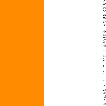
Un
we
so
de
sp
Ma
dr
Br
»N
zu
(C
»G
eb
Er
Zu
5.
1.
2.
3.
In
da
Wi
Ic
Rü
un