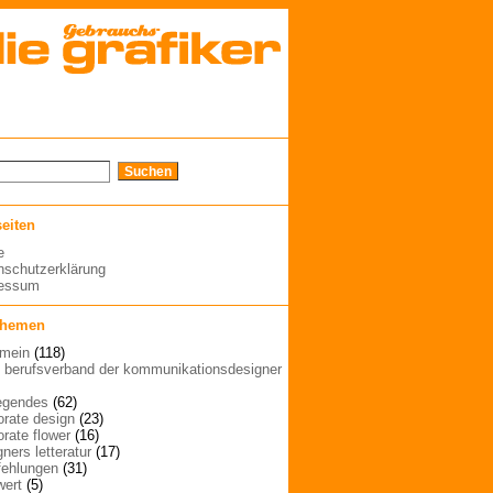
seiten
e
nschutzerklärung
ressum
themen
emein
(118)
| berufsverband der kommunikationsdesigner
egendes
(62)
orate design
(23)
orate flower
(16)
ners letteratur
(17)
ehlungen
(31)
wert
(5)