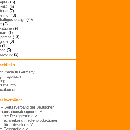
epte
(13)
ivität
(5)
rfeuer
(7)
eting
(40)
haltiges design
(20)
er
(2)
ikationen
(4)
nare
(1)
sparenz
(13)
grafie
(8)
o
(1)
räge
(5)
bewerbe
(3)
fachlinks
gn made in Germany
gn Tagebuch
blog
rafie.info
lexikon.de
fachverbände
– Berufsverband der Deutschen
unikationsdesigner e. V.
scher Designertag e.V.
 | fachverband medienproduktioner
m für Entwerfen e.V.
m Typografie e.V.