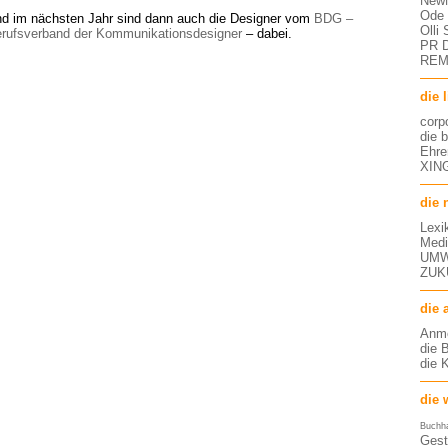
NewM
Ode 
d im nächsten Jahr sind dann auch die Designer vom
BDG –
Olli
rufsverband der Kommunikationsdesigner
– dabei.
PR D
RE
die 
corp
die 
Ehre
XING
die 
Lexi
Medi
UMW
ZUK
die 
Anm
die 
die 
die 
Buchh
Gest