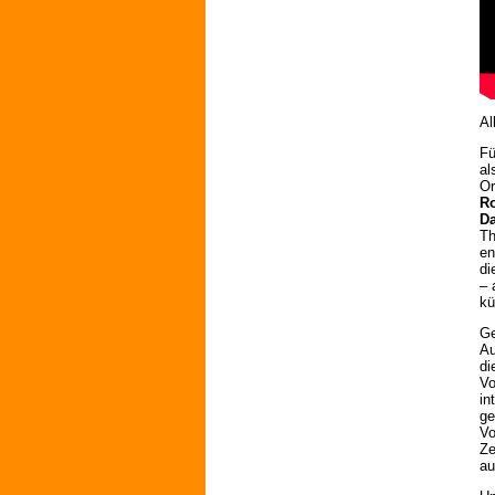
Al
Fü
al
Or
R
D
Th
en
di
– 
kü
Ge
Au
di
Vo
in
ge
Vo
Ze
au