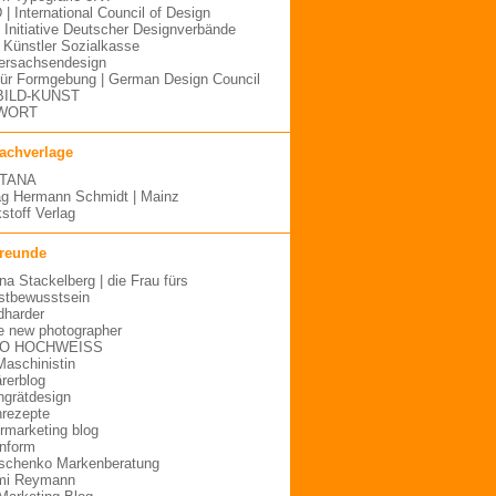
 | International Council of Design
| Initiative Deutscher Designverbände
Künstler Sozialkasse
ersachsendesign
für Formgebung | German Design Council
BILD-KUNST
WORT
fachverlage
TANA
ag Hermann Schmidt | Mainz
stoff Verlag
freunde
ina Stackelberg | die Frau fürs
stbewusstsein
dharder
e new photographer
O HOCHWEISS
Maschinistin
ärerblog
hgrätdesign
rezepte
urmarketing blog
inform
schenko Markenberatung
mi Reymann