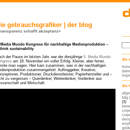
ie gebrauchsgrafiker | der blog
transparenz schafft akzeptanz«
 Media Mundo Kongress für nachhaltige Medienproduktion –
think sustainability
ch der Pause im letzten Jahr, war der diesjährige
5. Media Mundo
die 
ngress
am 18. November ein voller Erfolg. Kleiner, aber feiner,
nnte man sagen. Hier kam zusammen, was in der nachhaltigen
hom
dienproduktion zusammengehört. Auftraggeber, Kreative,
date
nzeptioner, Produktioner, Druckdienstleister, Papierhersteller und –
imp
cht zu vergessen – Querdenker, Weiterdenker, Vordenker aus
ssenschaft und Wirtschaft.
die 
allg
bdg 
(3)
bew
corp
corp
desig
empf
gold