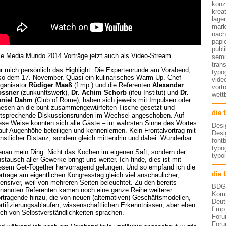
konz
kreat
lage
mark
nach
papi
publ
le Media Mundo 2014 Vorträge jetzt auch als Video-Stream
semi
tran
r mich persönlich das Highlight: Die Expertenrunde am Vorabend,
typo
so dem 17. November. Quasi ein kulinarisches Warm-Up. Chef-
vide
ganisator
Rüdiger Maaß
(f:mp.) und die Referenten
Alexander
vort
ossner
(zunkunftswerk),
Dr. Achim Schorb
(ifeu-Institut) und
Dr.
wett
aniel Dahm
(Club of Rome), haben sich jeweils mit Impulsen oder
esen an die bunt zusammengewürfelten Tische gesetzt und
die 
tsprechende Diskussionsrunden im Wechsel angeschoben. Auf
ese Weise konnten sich alle Gäste – im wahrsten Sinne des Wortes
Desi
auf Augenhöhe beteiligen und kennenlernen. Kein Frontalvortrag mit
Desi
nstlicher Distanz, sondern gleich mittendrin und dabei. Wunderbar.
font
typog
nau mein Ding. Nicht das Kochen im eigenen Saft, sondern der
typo
stausch aller Gewerke bringt uns weiter. Ich finde, dies ist mit
esem Get-Together hervorragend gelungen. Und so empfand ich die
die 
rträge am eigentlichen Kongresstag gleich viel anschaulicher,
tensiver, weil von mehreren Seiten beleuchtet. Zu den bereits
BDG 
nannten Referenten kamen noch eine ganze Reihe weiterer
Komm
rtragende hinzu, die von neuen (alternativen) Geschäftsmodellen,
Deut
rtifizierungsabläufen, wissenschaftlichen Erkenntnissen, aber eben
f:mp
ch von Selbstverständlichkeiten sprachen.
Foru
Foru