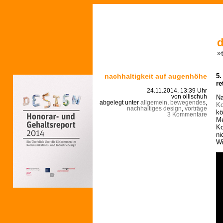
d
»
nachhaltigkeit auf augenhöhe
5.
re
24.11.2014, 13:39 Uhr
Na
von ollischuh
abgelegt unter
allgemein
,
bewegendes
,
Ko
nachhaltiges design
,
vorträge
kö
3 Kommentare
Me
Ko
ni
Wi