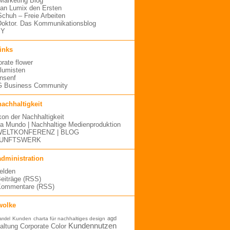
arketing Blog
an Lumix den Ersten
 Schuh – Freie Arbeiten
oktor. Das Kommunikationsblog
MY
links
orate flower
blumisten
nsenf
 Business Community
nachhaltigkeit
kon der Nachhaltigkeit
a Mundo | Nachhaltige Medienproduktion
ELTKONFERENZ | BLOG
UNFTSWERK
administration
elden
Beiträge (RSS)
Kommentare (RSS)
wolke
agd
Kunden
charta für nachhaltiges design
andel
Kundennutzen
altung
Corporate Color