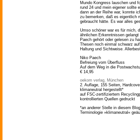
Mundo Kongress lauschen und fol
rund 24 und mein eigener sollte ei
dann an der Reihe war, konnte ic
zu bemerken, daß es eigentlich 
gebraucht hätte. Es war alles ge
Umso schöner war es für mich, d
ähnlichen Erkenntnissen gelangt
Paech gehört oder gelesen zu ha
Thesen noch einmal schwarz auf 
Haltung und Sichtweise. Allerbes
Niko Paech
Befreiung vom Überfluss
Auf dem Weg in die Postwachs
€ 14,95
oekom verlag, München
2. Auflage, 155 Seiten, Hardcover
klimaneutral hergestellt*
auf FSC-zertifiziertem Recycling
kontrollierten Quellen gedruckt
*an anderer Stelle in diesem Bl
Terminologie »klimaneutral« geäu