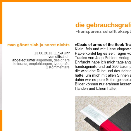
die gebrauchsgrafi
»transparenz schafft akzep
man gönnt sich ja sonst nichts
»Coats of arms of the Book Tr
Klein, fein und mit Liebe eingewi
Papierkordel lag es seit Tagen vo
13.06.2013, 11:59 Uhr
von ollischuh
Trade«
von Joep Pohlen,
Verlag
abgelegt unter
allgemein
,
designers
Ehrfurcht habe ich mich tagelang 
letteratur
,
empfehlungen
,
typografie
handsignierte und auf 250 Exempl
2 Kommentare
die wirkliche Ruhe und das richt
hatte, um mich mit allen Sinnen 
dahin war es pure Selbstgeisselu
Bilder können nur erahnen lassen
Händen und Ehren halte.