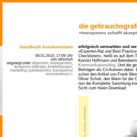
die gebrauchsgrafi
»transparenz schafft akzep
handbuch kundennutzen
erfolgreich vermarkten und ve
»Experten-Rat und Best Practice 
Checklisten«, heißt es auf dem T
06.01.2010, 17:06 Uhr
von ollischuh
Kerstin Hoffmann und Betreiber
abgelegt unter
allgemein
,
bewegendes
,
Kommunikationsblog
. Und die ge
designers letteratur
,
empfehlungen
,
Beiträgen als Co-Autoren dabei.
marketing
,
publikationen
,
transparenz
schon den Artikel von Frank Wei
kommentieren »
Oliver Schuh, den Mann für die C
nun die Komplette Sammlung kom
Sicht zum freien Download: