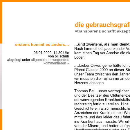
die gebrauchsgrafi
»transparenz schafft akzep
erstens kommt es anders…
…und zweitens, als man denkt
Nach himmelhochjauchzender Vor
kam einen Tag vor Anreise die ni
06.01.2009, 14:30 Uhr
von ollischuh
Loder:
abgelegt unter
allgemein
,
bewegendes
kommentieren »
„…Lieber Oliver, gerne hätte ich
Planai Classic 2009 an dieser Ste
unser Team zwischen den Jahren 
wir mussten die Teilnahme an de
Herzens absagen.
Thomas Bell, unser vertraglicher 
und der Besitzer des Oldtimer-De
schwerwiegenden Krankheitsfalls
rechtzeitig fertig zu stellen. Hi
Geschichte ein allzu menschlicher
Anzeichen der Krankheit seit Woc
mitteilte und das leider dazu führ
ins Krankenhaus musste. Wir erfu
von der Misere, und hatten aufg