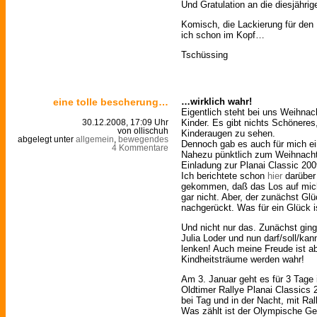
Und Gratulation an die diesjährig
Komisch, die Lackierung für de
ich schon im Kopf…
Tschüssing
eine tolle bescherung…
…wirklich wahr!
Eigentlich steht bei uns Weihna
Kinder. Es gibt nichts Schöneres
30.12.2008, 17:09 Uhr
von ollischuh
Kinderaugen zu sehen.
abgelegt unter
allgemein
,
bewegendes
Dennoch gab es auch für mich ein
4 Kommentare
Nahezu pünktlich zum Weihnacht
Einladung zur Planai Classic 200
Ich berichtete schon
hier
darüber
gekommen, daß das Los auf mich 
gar nicht. Aber, der zunächst Glü
nachgerückt. Was für ein Glück 
Und nicht nur das. Zunächst gin
Julia Loder und nun darf/soll/ka
lenken! Auch meine Freude ist ab
Kindheitsträume werden wahr!
Am 3. Januar geht es für 3 Tage 
Oldtimer Rallye Planai Classics 
bei Tag und in der Nacht, mit Ra
Was zählt ist der Olympische G