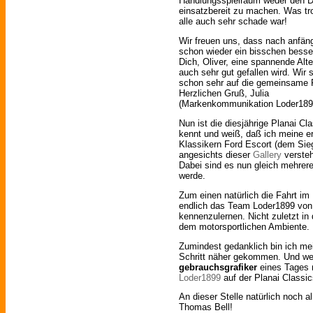
Handlungsspielraum weder den D
einsatzbereit zu machen. Was tr
alle auch sehr schade war!
Wir freuen uns, dass nach anfä
schon wieder ein bisschen besser
Dich, Oliver, eine spannende Alter
auch sehr gut gefallen wird. Wir
schon sehr auf die gemeinsame Fa
Herzlichen Gruß, Julia
(Markenkommunikation Loder189
Nun ist die diesjährige Planai C
kennt und weiß, daß ich meine e
Klassikern Ford Escort (dem Sieg
angesichts dieser
Gallery
versteh
Dabei sind es nun gleich mehrere
werde.
Zum einen natürlich die Fahrt i
endlich das Team Loder1899 von
kennenzulernen. Nicht zuletzt i
dem motorsportlichen Ambiente.
Zumindest gedanklich bin ich me
Schritt näher gekommen. Und wer 
gebrauchsgrafiker
eines Tages 
Loder1899
auf der Planai Class
An dieser Stelle natürlich noch 
Thomas Bell!