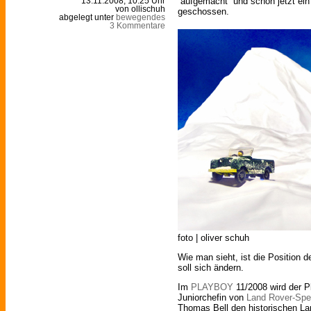
“aufgemacht” und schon jetzt ein
13.11.2008, 10:25 Uhr
von ollischuh
geschossen.
abgelegt unter
bewegendes
3 Kommentare
foto | oliver schuh
Wie man sieht, ist die Position 
soll sich ändern.
Im
PLAYBOY
11/2008 wird der Pl
Juniorchefin von
Land Rover-Spez
Thomas Bell den historischen La