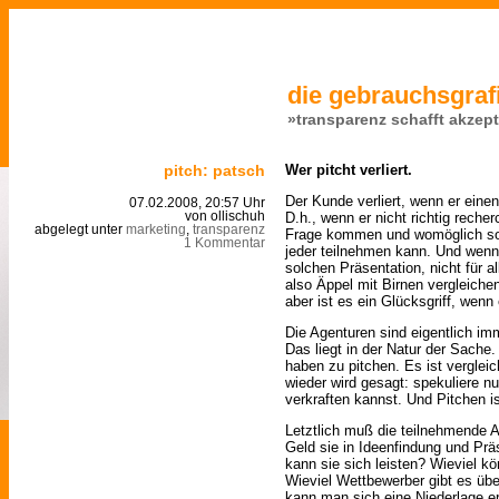
die gebrauchsgrafi
»transparenz schafft akzep
pitch: patsch
Wer pitcht verliert.
Der Kunde verliert, wenn er eine
07.02.2008, 20:57 Uhr
D.h., wenn er nicht richtig recher
von ollischuh
abgelegt unter
marketing
,
transparenz
Frage kommen und womöglich sogar
1 Kommentar
jeder teilnehmen kann. Und wenn
solchen Präsentation, nicht für a
also Äppel mit Birnen vergleiche
aber ist es ein Glücksgriff, wenn 
Die Agenturen sind eigentlich imm
Das liegt in der Natur der Sache.
haben zu pitchen. Es ist vergle
wieder wird gesagt: spekuliere n
verkraften kannst. Und Pitchen i
Letztlich muß die teilnehmende A
Geld sie in Ideenfindung und Präs
kann sie sich leisten? Wieviel k
Wieviel Wettbewerber gibt es übe
kann man sich eine Niederlage e