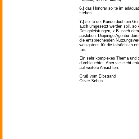
6.)
das Honorar sollte im adäquat
stehen.
7.)
sollte der Kunde doch ein G
auch umgesetzt werden soll, so k
Designleistungen, z.B. nach dem
ausloben. Diejenige Agentur der
die entsprechenden Nutzungsverg
wenigstens für die tatsächlich er
fair.
Ein sehr komplexes Thema und d
durchleuchtet. Aber vielleicht en
auf weitere Ansichten.
Gruß vom Elbstrand
Oliver Schuh