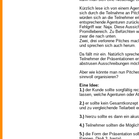
Kürzlich lese ich von einem Age
sich durch die Teilnahme an Pi
würden sich an die Teilnehmer e
entsprechende Agenturen zurückg
Fehlgriff war. Naja. Diese Aussic
Promillebereich. Zu Befürchten 
zwar die nach unten.
Zwei, drei verlorene Pitches mac
und sprechen sich auch herum.
Da fällt mir ein. Natürlich sprech
Teilnehmer der Präsentationen er
abstrusen Ausschreibungen möchte
Aber wie könnte man nun Pitches 
sinnvoll organisieren?
Eine Idee:
1.)
der Kunde sollte sorgfältig r
lassen, welche Agenturen oder At
2.)
er sollte kein Gesamtkonzept 
und zu vergleichende Teilarbeit e
3.)
hierzu sollte es dann ein akur
4.)
Teilnehmer sollten die Mögli
5.)
die Form der Präsentation sollt
Pappen, DinA 3, basta)