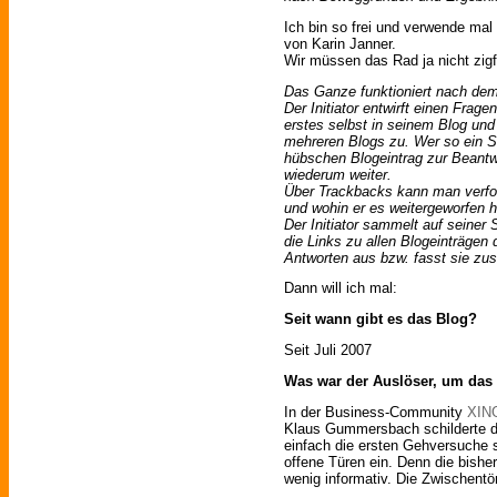
Ich bin so frei und verwende mal
von Karin Janner.
Wir müssen das Rad ja nicht zigfa
Das Ganze funktioniert nach dem 
Der Initiator entwirft einen Frage
erstes selbst in seinem Blog und 
mehreren Blogs zu. Wer so ein S
hübschen Blogeintrag zur Beantw
wiederum weiter.
Über Trackbacks kann man verfo
und wohin er es weitergeworfen h
Der Initiator sammelt auf seiner 
die Links zu allen Blogeinträgen
Antworten aus bzw. fasst sie z
Dann will ich mal:
Seit wann gibt es das Blog?
Seit Juli 2007
Was war der Auslöser, um das 
In der Business-Community
XIN
Klaus Gummersbach schilderte do
einfach die ersten Gehversuche s
offene Türen ein. Denn die bishe
wenig informativ. Die Zwischentö