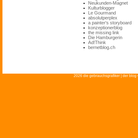
Neukunden-Magnet
Kulturblogger
Le Gourmand
absolutperplex
a painter‘s storyboard
konzeptionerblog
the missing link
Die Hamburgerin
Ad!Think
bernetblog.ch
2026 die gebrauchsgrafiker | der blog 