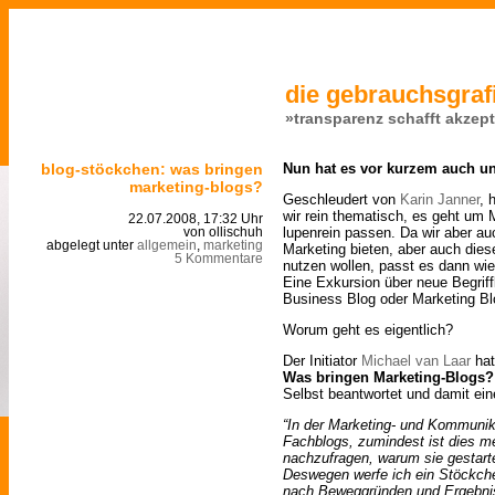
die gebrauchsgrafi
»transparenz schafft akzep
blog-stöckchen: was bringen
Nun hat es vor kurzem auch un
marketing-blogs?
Geschleudert von
Karin Janner
, 
wir rein thematisch, es geht um M
22.07.2008, 17:32 Uhr
lupenrein passen. Da wir aber au
von ollischuh
abgelegt unter
allgemein
,
marketing
Marketing bieten, aber auch die
5 Kommentare
nutzen wollen, passt es dann wie
Eine Exkursion über neue Begriff
Business Blog oder Marketing Bl
Worum geht es eigentlich?
Der Initiator
Michael van Laar
hat
Was bringen Marketing-Blogs?
Selbst beantwortet und damit ei
“In der Marketing- und Kommunik
Fachblogs, zumindest ist dies me
nachzufragen, warum sie gestart
Deswegen werfe ich ein Stöckche
nach Beweggründen und Ergebni