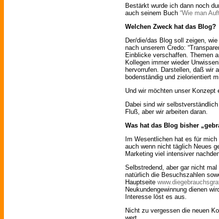
Bestärkt wurde ich dann noch du
auch seinem Buch
“Wie man Auft
Welchen Zweck hat das Blog?
Der/die/das Blog soll zeigen, wie 
nach unserem Credo: “Transparen
Einblicke verschaffen. Themen a
Kollegen immer wieder Unwissenh
hervorrufen. Darstellen, daß wir
bodenständig und zielorientiert m
Und wir möchten unser Konzept e
Dabei sind wir selbstverständlich
Fluß, aber wir arbeiten daran.
Was hat das Blog bisher „gebr
Im Wesentlichen hat es für mich p
auch wenn nicht täglich Neues ge
Marketing viel intensiver nachde
Selbstredend, aber gar nicht ma
natürlich die Besuchszahlen sowo
Hauptseite
www.diegebrauchsgraf
Neukundengewinnung dienen wird, 
Interesse löst es aus.
Nicht zu vergessen die neuen Ko
wert.