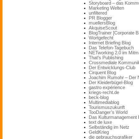
Storyboard – das Kommu
Marketing Welten
unfiltered
PR Blogger
muellersBlog
AkquiseScout
BlogTrainer [Corporate B
Wortgefecht
Internet Briefing Blog
Das Telefon-Tagebuch
NETworking 2.0 im Mitm
That’s Publishing
Crossmediale Kommunik
Der Entwicklungs-Club
Cirquent Blog
Joachim Rumohr – Der 
Der Kleiderbügel-Blog
gastro expérience
kriegs-recht.de
beck-blog
Multimediablog
Tourismuszukunft
TooDanger’s World
Das Kulturmanagement 
text de luxe
Selbständig im Netz
GeldKrieg
die gebrauchsgrafiker