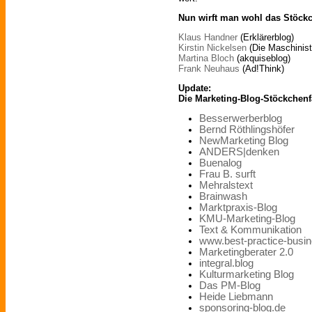
Nun wirft man wohl das Stöckc
Klaus Handner
(Erklärerblog)
Kirstin Nickelsen
(Die Maschinist
Martina Bloch
(akquiseblog)
Frank Neuhaus
(Ad!Think)
Update:
Die Marketing-Blog-Stöckchenf
Besserwerberblog
Bernd Röthlingshöfer
NewMarketing Blog
ANDERS|denken
Buenalog
Frau B. surft
Mehralstext
Brainwash
Marktpraxis-Blog
KMU-Marketing-Blog
Text & Kommunikation
www.best-practice-busin
Marketingberater 2.0
integral.blog
Kulturmarketing Blog
Das PM-Blog
Heide Liebmann
sponsoring-blog.de