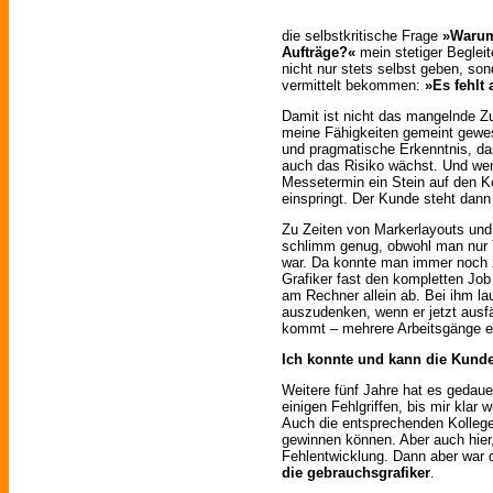
die selbstkritische Frage
»Warum
Aufträge?«
mein stetiger Begleit
nicht nur stets selbst geben, so
vermittelt bekommen:
»Es fehlt 
Damit ist nicht das mangelnde Z
meine Fähigkeiten gemeint gewes
und pragmatische Erkenntnis, da
auch das Risiko wächst. Und we
Messetermin ein Stein auf den Kop
einspringt. Der Kunde steht dann
Zu Zeiten von Markerlayouts und
schlimm genug, obwohl man nur Te
war. Da konnte man immer noch z
Grafiker fast den kompletten Jo
am Rechner allein ab. Bei ihm l
auszudenken, wenn er jetzt ausfä
kommt – mehrere Arbeitsgänge e
Ich konnte und kann die Kunde
Weitere fünf Jahre hat es gedaue
einigen Fehlgriffen, bis mir klar 
Auch die entsprechenden Kollegen
gewinnen können. Aber auch hier,
Fehlentwicklung. Dann aber war 
die gebrauchsgrafiker
.