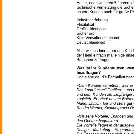
Heute, nach weiteren 5 Jahren k
technische Vernetzung die Sicherh
unsere Kunden auch für große P
Industrieerfahrung
Flexibilität
Großer Ideenpool
Sicherheit
Kein Verwaltungsapparat
Deutschlandweit
Aber weil es hier ja um den Kunde
der Hand einfach mal einige uns
Branchen zu fragen:
Was ist Ihr Kundennutzen, wen
beauftragen?
Und siehe da, die Formulierungen 
»Dem Kunden vermitteln, was er 
Das kann “unser” Grafiker – und 
und dem Kunden als Empfänger i
zugleich. Er bringt unsere Botsc
Mann. Ehrlich, fair und stets gut
Sandra Werner, Kleintierpraxis 
»Ich sehe Vorteile, Chancen und
den Gebrauchsgrafikern:
Die Vorteile liegen in der ausge
Design – Marketing – Programmi