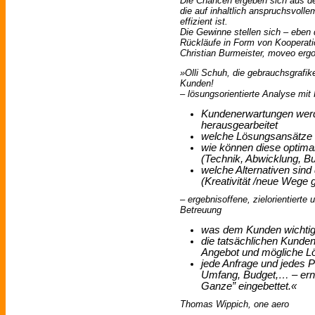
Die Chancen ergeben sich aus de
die auf inhaltlich anspruchsvoll
effizient ist.
Die Gewinne stellen sich – eben
Rückläufe in Form von Kooperati
Christian Burmeister, moveo erg
»Olli Schuh, die gebrauchsgrafik
Kunden!
– lösungsorientierte Analyse mit
Kundenerwartungen werde
herausgearbeitet
welche Lösungsansätze 
wie können diese optim
(Technik, Abwicklung, B
welche Alternativen sin
(Kreativität /neue Wege 
– ergebnisoffene, zielorientierte
Betreuung
was dem Kunden wichtig is
die tatsächlichen Kunde
Angebot und mögliche L
jede Anfrage und jedes P
Umfang, Budget,… – ern
Ganze” eingebettet.«
Thomas Wippich, one aero