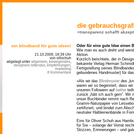
die gebrauchsgrafi
»transparenz schafft akzep
ein blindband für gute ideen!
Oder für eine gute Idee einen 
Wie man es auch dreht und wend
Aktion.
21.10.2009, 18:39 Uhr
von ollischuh
Kürzlich berichtete, der in Desig
abgelegt unter
allgemein
,
bewegendes
,
bekannte Verlag Herman Schmidt 
designers letteratur
,
empfehlungen
,
Fertigstellung seines Blindbandes
marketing
gebundenes Handmuster) für das 
8 Kommentare
»Als wir das
Blindmuster
des „knu
waren wir so begeistert, dass w
unseren Followern auf
twitter
teil
zurück „hätt ich auch gern”. Wi
unser Buchbinder nimmt nach Retr
Gramm-Naturpapier von Lessebo 
zertifiziert, und bindet zum Absch
neutraler Halbleinenbände in For
Eins für Oliver Schuh aus Hambur
für Sie – solange der Vorrat reich
Skizzen, Erinnerungen – und gut