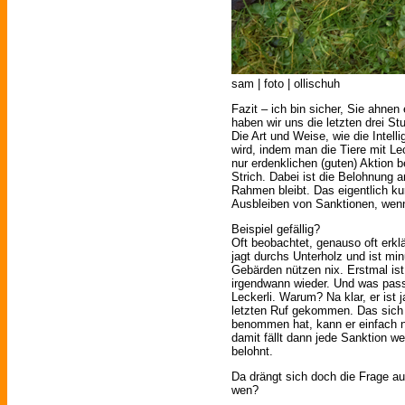
sam | foto | ollischuh
Fazit – ich bin sicher, Sie ahne
haben wir uns die letzten drei S
Die Art und Weise, wie die Intel
wird, indem man die Tiere mit Le
nur erdenklichen (guten) Aktion b
Strich. Dabei ist die Belohnung a
Rahmen bleibt. Das eigentlich ku
Ausbleiben von Sanktionen, wenn
Beispiel gefällig?
Oft beobachtet, genauso oft erkl
jagt durchs Unterholz und ist min
Gebärden nützen nix. Erstmal ist
irgendwann wieder. Und was pas
Leckerli. Warum? Na klar, er ist
letzten Ruf gekommen. Das sich 
benommen hat, kann er einfach n
damit fällt dann jede Sanktion weg
belohnt.
Da drängt sich doch die Frage auf
wen?