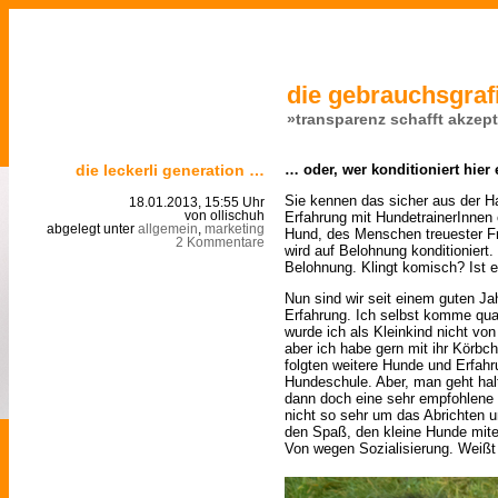
die gebrauchsgrafi
»transparenz schafft akzep
die leckerli generation …
… oder, wer konditioniert hier
Sie kennen das sicher aus der Ha
18.01.2013, 15:55 Uhr
Erfahrung mit HundetrainerInnen
von ollischuh
abgelegt unter
allgemein
,
marketing
Hund, des Menschen treuester Fre
2 Kommentare
wird auf Belohnung konditioniert.
Belohnung. Klingt komisch? Ist 
Nun sind wir seit einem guten Ja
Erfahrung. Ich selbst komme qua
wurde ich als Kleinkind nicht von
aber ich habe gern mit ihr Körb
folgten weitere Hunde und Erfahr
Hundeschule. Aber, man geht halt
dann doch eine sehr empfohlene 
nicht so sehr um das Abrichten u
den Spaß, den kleine Hunde mite
Von wegen Sozialisierung. Weiß