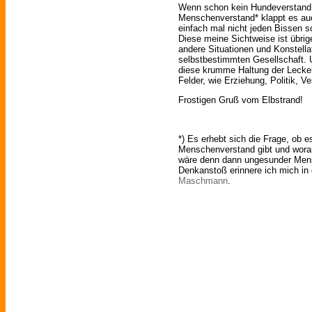
Wenn schon kein Hundeverstand
Menschenverstand* klappt es a
einfach mal nicht jeden Bissen s
Diese meine Sichtweise ist übrig
andere Situationen und Konstella
selbstbestimmten Gesellschaft. U
diese krumme Haltung der Lecker
Felder, wie Erziehung, Politik, V
Frostigen Gruß vom Elbstrand!
*) Es erhebt sich die Frage, ob 
Menschenverstand gibt und wora
wäre denn dann ungesunder Mens
Denkanstoß erinnere ich mich in 
Maschmann
.