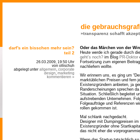
die gebrauchsgrafi
»transparenz schafft akzep
darf’s ein bisschen mehr sein?
Oder das Märchen von der Win
Heute werde ich gerade durch di
teil 2
geht’s noch?
im Blog
PR-Doktor
d
Fortsetzung zum eigenen Beitra
26.03.2009, 19:50 Uhr
von ollischuh
nachliefern wollte.
abgelegt unter
allgemein
,
corporate
design
,
marketing
Wir erinnern uns, es ging um “Des
kommentieren »
marktüblichen Preisen und fern j
Existenzgründern anbieten, ja ge
Randerscheinungen sprechen da 
Situation. Schließlich begleitet
aufstrebenden Unternehmen. Fol
Folgeaufträge und Referenzen wi
rollen gekommen ist.
Mal schlank nachgedacht.
Designer mit Dumpingpreisen im
Existenzgründer ohne Startkapital
das nicht eher die vorprogrammie
Wenn das Startup tatsächlich so 