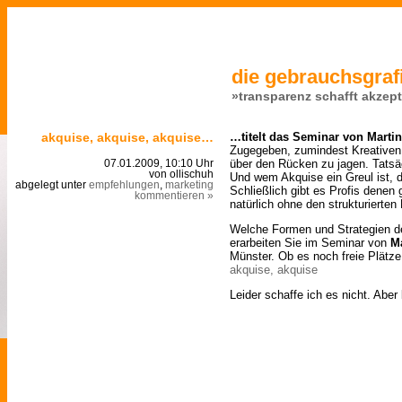
die gebrauchsgrafi
»transparenz schafft akzep
akquise, akquise, akquise…
…titelt das Seminar von Martin
Zugegeben, zumindest Kreativen 
über den Rücken zu jagen. Tatsäc
07.01.2009, 10:10 Uhr
von ollischuh
Und wem Akquise ein Greul ist, 
abgelegt unter
empfehlungen
,
marketing
Schließlich gibt es Profis denen
kommentieren »
natürlich ohne den strukturierten 
Welche Formen und Strategien de
erarbeiten Sie im Seminar von
M
Münster. Ob es noch freie Plätze 
akquise, akquise
Leider schaffe ich es nicht. Abe