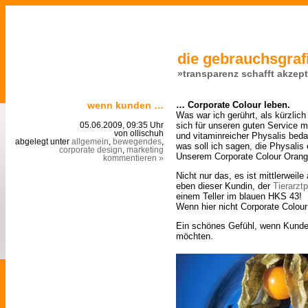
die gebrauchsgrafi
»transparenz schafft akzep
wenn kunden …
… Corporate Colour leben.
Was war ich gerührt, als kürzlic
sich für unseren guten Service m
05.06.2009, 09:35 Uhr
von ollischuh
und vitaminreicher Physalis bed
abgelegt unter
allgemein
,
bewegendes
,
was soll ich sagen, die Physalis
corporate design
,
marketing
Unserem Corporate Colour Orang
kommentieren »
Nicht nur das, es ist mittlerweil
eben dieser Kundin, der
Tierarzt
einem Teller im blauen HKS 43!
Wenn hier nicht Corporate Colour 
Ein schönes Gefühl, wenn Kunden 
möchten.