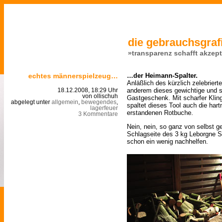
die gebrauchsgrafi
»transparenz schafft akzep
echtes männerspielzeug…
…der Heimann-Spalter.
Anläßlich des kürzlich zelebriert
anderem dieses gewichtige und s
18.12.2008, 18:29 Uhr
von ollischuh
Gastgeschenk. Mit scharfer Klin
abgelegt unter
allgemein
,
bewegendes
,
spaltet dieses Tool auch die har
lagerfeuer
erstandenen Rotbuche.
3 Kommentare
Nein, nein, so ganz von selbst ge
Schlagseite des 3 kg Leborgne 
schon ein wenig nachhelfen.